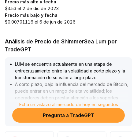
Precio más alto y fecha
$3.53 el 2 de dic de 2023
Precio más bajo y fecha
$0.00701116 el 6 de jun de 2026
Análisis de Precio de ShimmerSea Lum por
TradeGPT
LUM se encuentra actualmente en una etapa de
entrecruzamiento entre la volatilidad a corto plazo y la
transformación de su valor a largo plazo
.
A corto plazo, bajo la influencia del mercado de Bitcoin,
puede entrar en un rango de alta volatilidad; los
operadores deben prestar atención a los soportes
cuando retrocede la preferencia por el riesgo, y tener
Echa un vistazo al mercado de hoy en segundos
cuidado con los comportamientos de persecución
Pregunta a TradeGPT
alcista y ventas en pánico provocados por el
sentimiento del mercado
.
A largo plazo, con la creciente expectativa de recortes