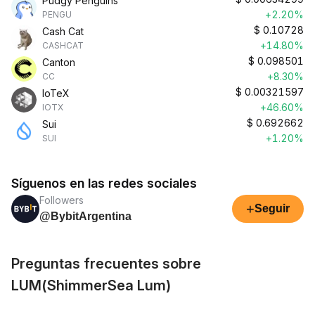
Pudgy Penguins
+2.20%
PENGU
$
0.10728
Cash Cat
+14.80%
CASHCAT
$
0.098501
Canton
+8.30%
CC
$
0.00321597
IoTeX
+46.60%
IOTX
$
0.692662
Sui
+1.20%
SUI
Síguenos en las redes sociales
Followers
+
Seguir
@BybitArgentina
Preguntas frecuentes sobre
LUM(ShimmerSea Lum)