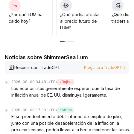
de tasas por parte de la Reserva Federal de los EE
.
UU
.
, los activos cripto avanzan gradualmente hacia la
¿Por qué LUM ha
¿Qué podría afectar
¿Qué dicen
característica de reserva de valor
.
caído hoy?
al precio futuro de
traders so
Si LUM logra avances en su ecosistema y aplicaciones,
LUM?
es probable que obtenga el reconocimiento
institucional y vea un aumento en su valuación
.
Se recomienda a los inversores ser cautelosos frente a
la volatilidad a corto plazo y centrarse en las
Noticias sobre ShimmerSea Lum
oportunidades de construcción a largo plazo para
buscar un crecimiento estable
.
Resumir con TradeGPT
Pregunta a TradeGPT
2026-08-09 04:48
(UTC)
Bajista
Los economistas generalmente esperan que la tasa de
inflación anual de EE. UU. disminuya ligeramente.
2026-08-08 17:30
(UTC)
Alcista
El sorprendentemente débil informe de empleo de julio,
junto con una posible desaceleración de la inflación la
próxima semana, podría llevar a la Fed a mantener las tasas