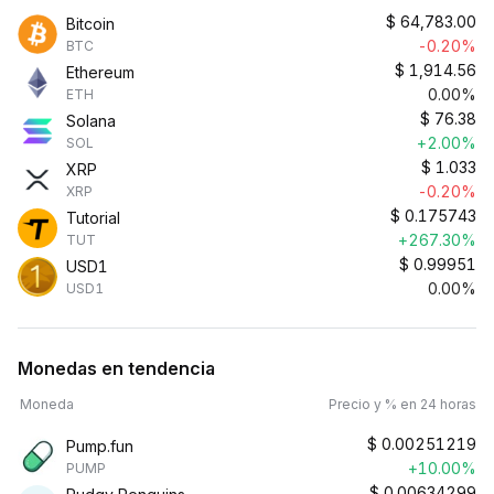
$
64,783.00
Bitcoin
-0.20%
BTC
$
1,914.56
Ethereum
0.00%
ETH
$
76.38
Solana
+2.00%
SOL
$
1.033
XRP
-0.20%
XRP
$
0.175743
Tutorial
+267.30%
TUT
$
0.99951
USD1
0.00%
USD1
Monedas en tendencia
Moneda
Precio y % en 24 horas
$
0.00251219
Pump.fun
+10.00%
PUMP
$
0.00634299