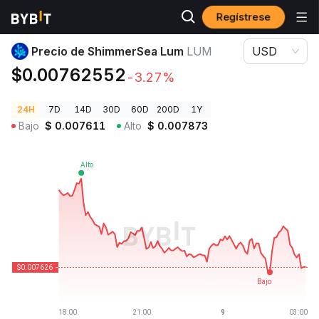
Regístrese
Precios de Criptomonedas
Precio de ShimmerSea Lum LUM
Precio de ShimmerSea Lum
LUM
USD
$0.00762552
-3.27%
24H
7D
14D
30D
60D
200D
1Y
Bajo
$
0.007611
Alto
$
0.007873