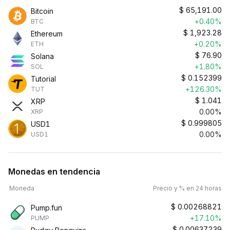
$
65,191.00
Bitcoin
+0.40%
BTC
$
1,923.28
Ethereum
+0.20%
ETH
$
76.90
Solana
+1.80%
SOL
$
0.152399
Tutorial
+126.30%
TUT
$
1.041
XRP
0.00%
XRP
$
0.999805
USD1
0.00%
USD1
Monedas en tendencia
Moneda
Precio y % en 24 horas
$
0.00268821
Pump.fun
+17.10%
PUMP
$
0.00637239