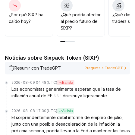
ritmo de órdenes y operaciones, evitando pérdidas
adicionales por operaciones pasivas en períodos de
baja liquidez
.
¿Por qué SIXP ha
¿Qué podría afectar
¿Qué dicen
La estrategia global se mantiene cautelosa y
caído hoy?
al precio futuro de
traders so
expectante; es preferible aumentar asignaciones solo
SIXP?
tras confirmar la sincronía de volumen y precio y el
quiebre del máximo previo
.
Noticias sobre Sixpack Token (SIXP)
Resumir con TradeGPT
Pregunta a TradeGPT
2026-08-09 04:48
(UTC)
Bajista
Los economistas generalmente esperan que la tasa de
inflación anual de EE. UU. disminuya ligeramente.
2026-08-08 17:30
(UTC)
Alcista
El sorprendentemente débil informe de empleo de julio,
junto con una posible desaceleración de la inflación la
próxima semana, podría llevar a la Fed a mantener las tasas