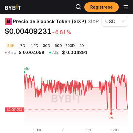
Regístrese
Precios de Criptomonedas
Precio de Sixpack Token (SIXP) SIXP
Precio de Sixpack Token (SIXP)
SIXP
USD
$0.00409231
-6.81%
24H
7D
14D
30D
60D
200D
1Y
Bajo
$
0.004058
Alto
$
0.004391