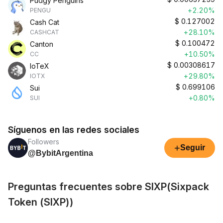
Pudgy Penguins
+2.20%
PENGU
$
0.127002
Cash Cat
+28.10%
CASHCAT
$
0.100472
Canton
+10.50%
CC
$
0.00308617
IoTeX
+29.80%
IOTX
$
0.699106
Sui
+0.80%
SUI
Síguenos en las redes sociales
Followers
+
Seguir
@BybitArgentina
Preguntas frecuentes sobre SIXP(Sixpack
Token (SIXP))