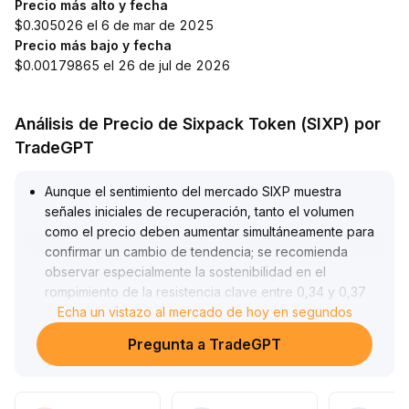
Precio más alto y fecha
$0.305026 el 6 de mar de 2025
Precio más bajo y fecha
$0.00179865 el 26 de jul de 2026
Análisis de Precio de Sixpack Token (SIXP) por
TradeGPT
Aunque el sentimiento del mercado SIXP muestra
señales iniciales de recuperación, tanto el volumen
como el precio deben aumentar simultáneamente para
confirmar un cambio de tendencia; se recomienda
observar especialmente la sostenibilidad en el
rompimiento de la resistencia clave entre 0,34 y 0,37
dólares
Echa un vistazo al mercado de hoy en segundos
.
Dado que la liquidez general sigue siendo débil y la
Pregunta a TradeGPT
profundidad limitada favorece el riesgo de alto
deslizamiento, los inversores deberían reducir
posiciones con cautela y controlar estrictamente el