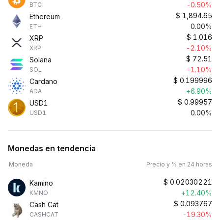
-0.50%
BTC
$
1,894.65
Ethereum
0.00%
ETH
$
1.016
XRP
-2.10%
XRP
$
72.51
Solana
-1.10%
SOL
$
0.199996
Cardano
+6.90%
ADA
$
0.99957
USD1
0.00%
USD1
Monedas en tendencia
Moneda
Precio y % en 24 horas
$
0.02030221
Kamino
+12.40%
KMNO
$
0.093767
Cash Cat
-19.30%
CASHCAT