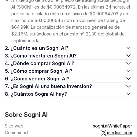
A 7 de ago de 2026, el precio de trading actual de Sogni
AI (SOGNI) es de $0.00064972. En las últimas 24 horas, el
precio ha oscilado entre un mínimo de $0.00064203 y un
máximo de $0.00066645 con un volumen de trading de
$64.99K. La capitalización de mercado general es de
$2.16M, situándose en el puesto nº 2130 del global de
criptomonedas.
2. ¿Cuánto es un Sogni AI?
3. ¿Cómo invertir en Sogni AI?
4. ¿Dónde comprar Sogni AI?
5. ¿Cómo comprar Sogni AI?
6. ¿Cómo vender Sogni AI?
7. ¿Es Sogni AI una buena inversión?
8. ¿Cuántos Sogni AI hay?
Sobre Sogni AI
Sitio web
sogni.ai
WhitePaper
Comunidad
medium.com