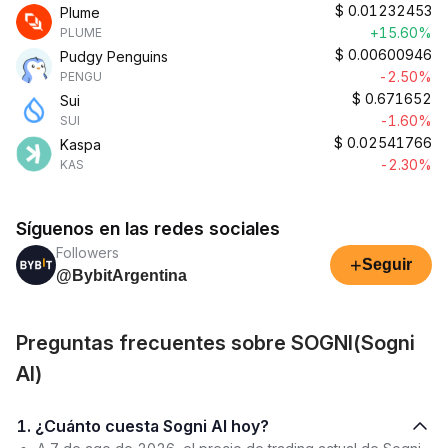
$
0.01232453
Plume
+15.60%
PLUME
$
0.00600946
Pudgy Penguins
-2.50%
PENGU
$
0.671652
Sui
-1.60%
SUI
$
0.02541766
Kaspa
-2.30%
KAS
Síguenos en las redes sociales
Followers
+
Seguir
@BybitArgentina
Preguntas frecuentes sobre SOGNI(Sogni
AI)
1. ¿Cuánto cuesta Sogni AI hoy?