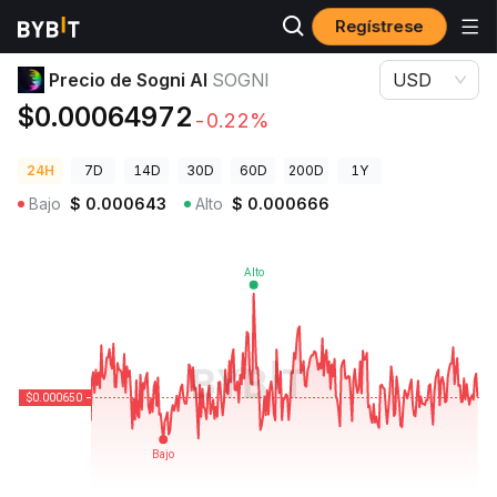
Regístrese
Precios de Criptomonedas
Precio de Sogni AI SOGNI
Precio de Sogni AI
SOGNI
USD
$0.00064972
-0.22%
24H
7D
14D
30D
60D
200D
1Y
Bajo
$
0.000643
Alto
$
0.000666