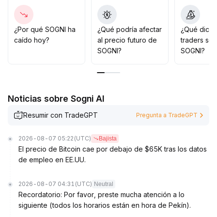
Si los próximos datos consolidan la recuperación
general del mercado, el espacio alcista podría abrirse,
poniendo el foco en el rompimiento de máximos
¿Por qué SOGNI ha
¿Qué podría afectar
¿Qué dicen
anteriores
.
caído hoy?
al precio futuro de
traders so
De lo contrario, es preferible ajustar dinámicamente la
SOGNI?
SOGNI?
exposición al riesgo y esperar con paciencia la
confirmación de la tendencia
.
Noticias sobre Sogni AI
Resumir con TradeGPT
Pregunta a TradeGPT
2026-08-07 05:22
(UTC)
Bajista
El precio de Bitcoin cae por debajo de $65K tras los datos
de empleo en EE.UU.
2026-08-07 04:31
(UTC)
Neutral
Recordatorio: Por favor, preste mucha atención a lo
siguiente (todos los horarios están en hora de Pekín).