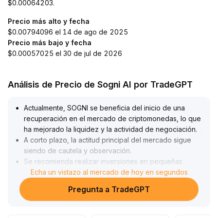
$0.00064203.
Precio más alto y fecha
$0.00794096 el 14 de ago de 2025
Precio más bajo y fecha
$0.00057025 el 30 de jul de 2026
Análisis de Precio de Sogni AI por TradeGPT
Actualmente, SOGNI se beneficia del inicio de una
recuperación en el mercado de criptomonedas, lo que
ha mejorado la liquidez y la actividad de negociación
.
A corto plazo, la actitud principal del mercado sigue
siendo de cautela y observación
.
Se recomienda realizar inversiones en pequeñas
cantidades y por etapas durante los retrocesos,
Echa un vistazo al mercado de hoy en segundos
prestando especial atención a los cambios en el
Pregunta a TradeGPT
volumen de operaciones para identificar la fuerza del
capital
.
La tendencia a mediano y largo plazo aún no está clara
.