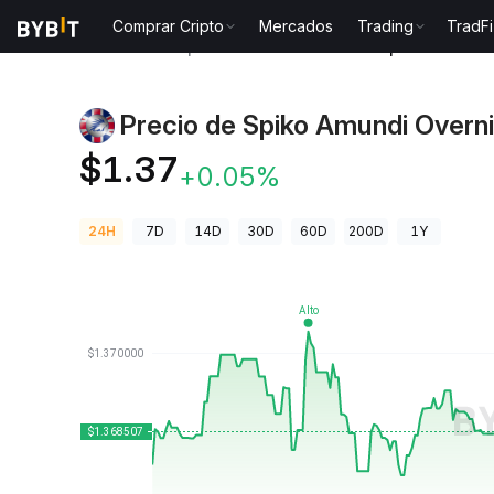
Comprar Cripto
Mercados
Trading
TradFi
Precios de Criptomonedas
Precio de Spiko Amundi
Precio de Spiko Amundi Overn
GBPSAFO
$1.37
+0.05%
24H
7D
14D
30D
60D
200D
1Y