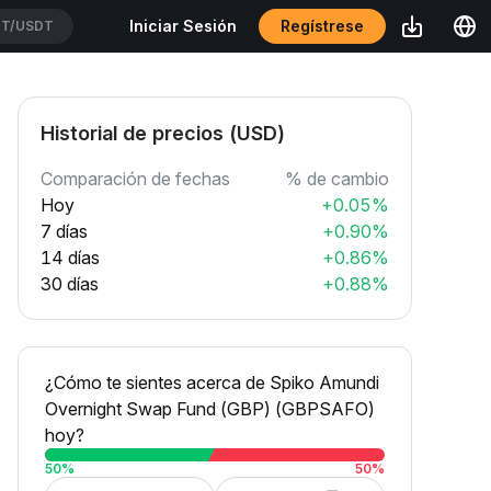
Regístrese
Iniciar Sesión
T/USDT
Historial de precios (USD)
Comparación de fechas
% de cambio
Hoy
+0.05%
7 días
+0.90%
14 días
+0.86%
30 días
+0.88%
¿Cómo te sientes acerca de Spiko Amundi
Overnight Swap Fund (GBP) (GBPSAFO)
hoy?
50
%
50
%