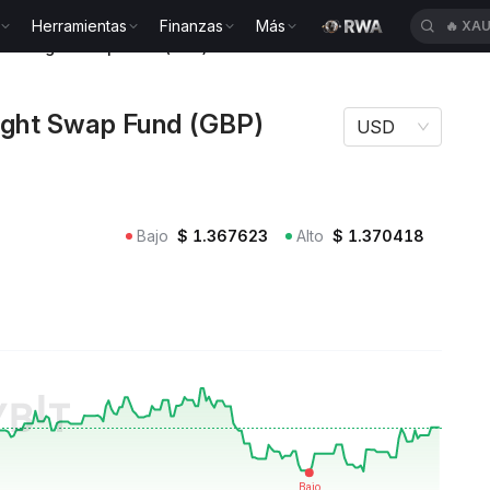
Herramientas
Finanzas
Más
🔥
XAU
 Overnight Swap Fund (GBP) GBPSAFO
ight Swap Fund (GBP)
USD
Bajo
$
1.367623
Alto
$
1.370418