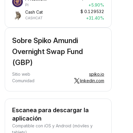
+5.90%
PI
$
0.129532
Cash Cat
+31.40%
CASHCAT
Sobre Spiko Amundi
Overnight Swap Fund
(GBP)
Sitio web
spiko.io
Comunidad
linkedin.com
Escanea para descargar la
aplicación
Compatible con iOS y Android (móviles y
tablets)