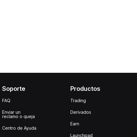
Soporte
Productos
FAQ
Trading
Enviar un
Derivados
reclamo o queja
Earn
Centro de Ayuda
Launchpad