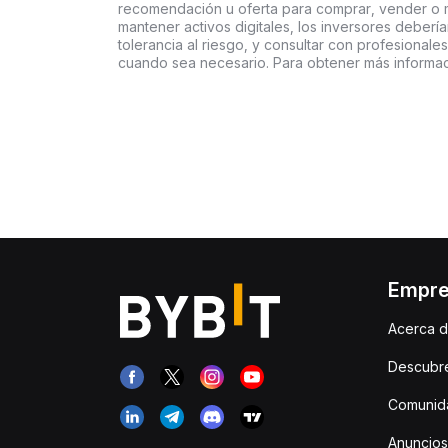
recomendación u oferta para comprar, vender o ma
mantener activos digitales, los inversores deberí
tolerancia al riesgo, y consultar con profesionales
cuando sea necesario. Para obtener más informac
Empr
Acerca d
Descubr
Comunida
Anuncios