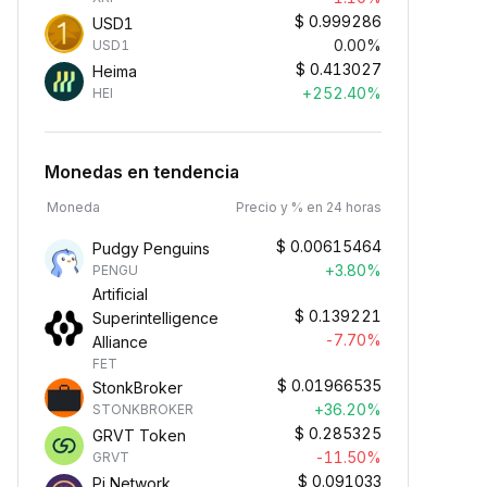
$
0.999286
USD1
0.00%
USD1
$
0.413027
Heima
+252.40%
HEI
Monedas en tendencia
Moneda
Precio y % en 24 horas
$
0.00615464
Pudgy Penguins
+3.80%
PENGU
Artificial
$
0.139221
Superintelligence
-7.70%
Alliance
FET
$
0.01966535
StonkBroker
+36.20%
STONKBROKER
$
0.285325
GRVT Token
-11.50%
GRVT
$
0.091033
Pi Network