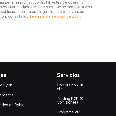
ntener ningún activo digital. Antes de operar o
an evaluar cuidadosamente su situación financiera y su
 calificados en materia legal, fiscal o de inversión
ión, consulta los
Términos de servicio de Bybit
.
esa
Servicios
e Bybit
Comprá con un
clic
e Mantle
Trading P2P (0
Comisiones)
des de Bybit
Programa VIP