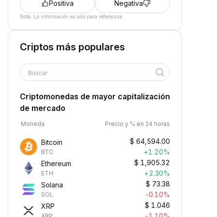
Positiva
Negativa
Nota: La información es solo para referencia.
Criptos más populares
Buscar
Criptomonedas de mayor capitalización
de mercado
Moneda
Precio y % en 24 horas
$
64,594.00
Bitcoin
+1.20%
BTC
$
1,905.32
Ethereum
+2.30%
ETH
$
73.38
Solana
-0.10%
SOL
$
1.046
XRP
-1.10%
XRP