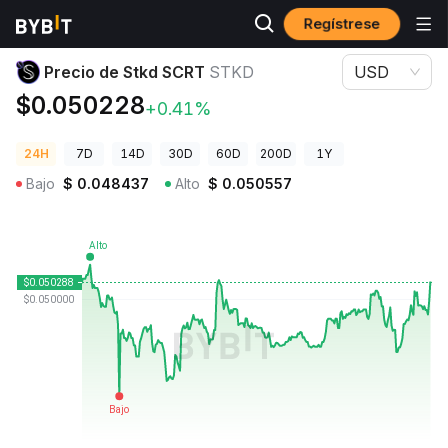
Regístrese
Precios de Criptomonedas
Precio de Stkd SCRT STKD
Precio de Stkd SCRT
STKD
USD
$0.050228
+0.41%
24H
7D
14D
30D
60D
200D
1Y
Bajo
$
0.048437
Alto
$
0.050557