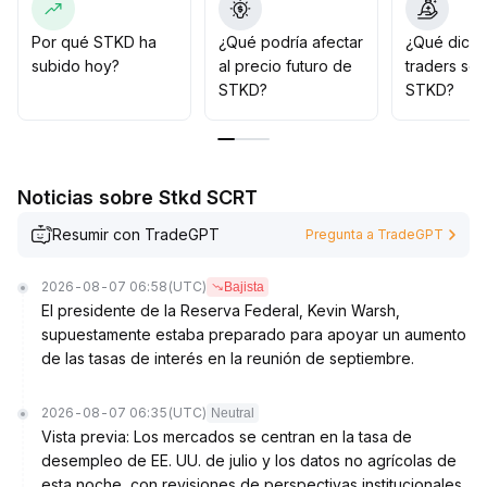
STKD podría experimentar una recuperación en su
valoración
.
Por qué STKD ha
¿Qué podría afectar
¿Qué dicen
Sugerimos aprovechar la prima de liquidez a corto
subido hoy?
al precio futuro de
traders so
plazo y acumular en caídas, manteniendo una posición
STKD?
STKD?
de mediano plazo a la espera de noticias favorables en
materia de políticas
.
Noticias sobre Stkd SCRT
Resumir con TradeGPT
Pregunta a TradeGPT
2026-08-07 06:58
(UTC)
Bajista
El presidente de la Reserva Federal, Kevin Warsh,
supuestamente estaba preparado para apoyar un aumento
de las tasas de interés en la reunión de septiembre.
2026-08-07 06:35
(UTC)
Neutral
Vista previa: Los mercados se centran en la tasa de
desempleo de EE. UU. de julio y los datos no agrícolas de
esta noche, con revisiones de perspectivas institucionales.