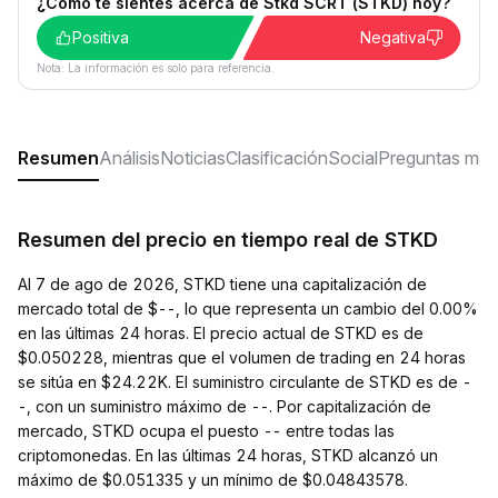
¿Cómo te sientes acerca de Stkd SCRT (STKD) hoy?
Positiva
Negativa
Nota: La información es solo para referencia.
Resumen
Análisis
Noticias
Clasificación
Social
Preguntas más
Resumen del precio en tiempo real de STKD
Al 7 de ago de 2026, STKD tiene una capitalización de
mercado total de $--, lo que representa un cambio del 0.00%
en las últimas 24 horas. El precio actual de STKD es de
$0.050228, mientras que el volumen de trading en 24 horas
se sitúa en $24.22K. El suministro circulante de STKD es de -
-, con un suministro máximo de --. Por capitalización de
mercado, STKD ocupa el puesto -- entre todas las
criptomonedas. En las últimas 24 horas, STKD alcanzó un
máximo de $0.051335 y un mínimo de $0.04843578.