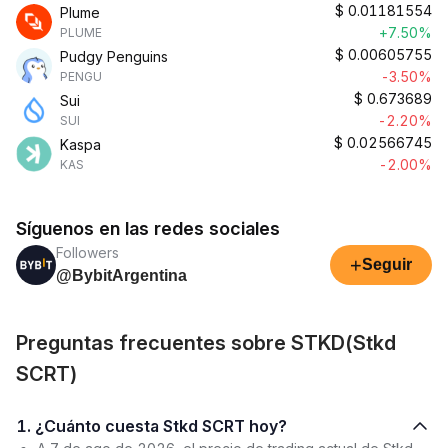
$
0.01181554
Plume
+7.50%
PLUME
$
0.00605755
Pudgy Penguins
-3.50%
PENGU
$
0.673689
Sui
-2.20%
SUI
$
0.02566745
Kaspa
-2.00%
KAS
Síguenos en las redes sociales
Followers
+
Seguir
@BybitArgentina
Preguntas frecuentes sobre STKD(Stkd
SCRT)
1. ¿Cuánto cuesta Stkd SCRT hoy?