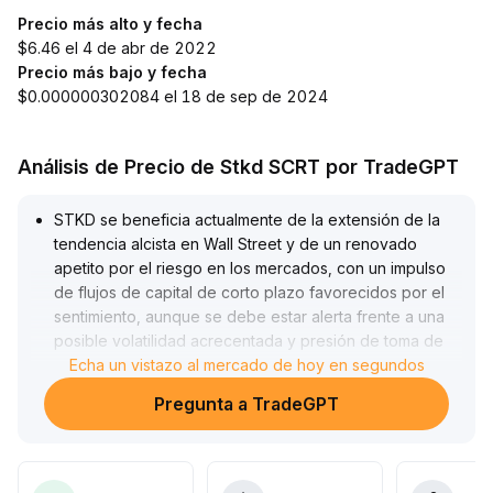
Precio más alto y fecha
$6.46 el 4 de abr de 2022
Precio más bajo y fecha
$0.000000302084 el 18 de sep de 2024
Análisis de Precio de Stkd SCRT por TradeGPT
STKD se beneficia actualmente de la extensión de la
tendencia alcista en Wall Street y de un renovado
apetito por el riesgo en los mercados, con un impulso
de flujos de capital de corto plazo favorecidos por el
sentimiento, aunque se debe estar alerta frente a una
posible volatilidad acrecentada y presión de toma de
ganancias debido a la rotación de fondos hacia el
Echa un vistazo al mercado de hoy en segundos
sector tecnológico
.
Pregunta a TradeGPT
Se recomienda vigilar la efectividad del soporte clave
en la zona de 1,05-1,10
.
A mediano y largo plazo, si la Reserva Federal mantiene
una postura flexible y concreta recortes de tasas,