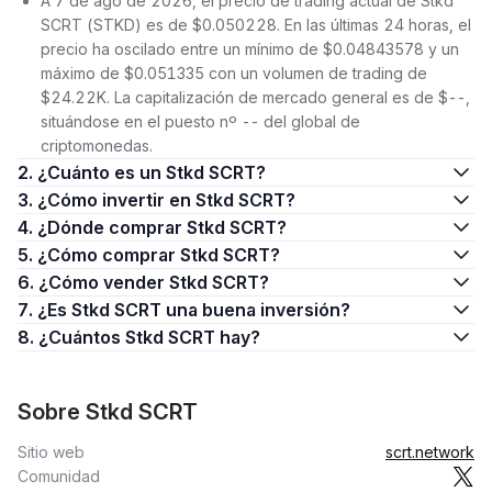
A 7 de ago de 2026, el precio de trading actual de Stkd
SCRT (STKD) es de $0.050228. En las últimas 24 horas, el
precio ha oscilado entre un mínimo de $0.04843578 y un
máximo de $0.051335 con un volumen de trading de
$24.22K. La capitalización de mercado general es de $--,
situándose en el puesto nº -- del global de
criptomonedas.
2. ¿Cuánto es un Stkd SCRT?
3. ¿Cómo invertir en Stkd SCRT?
4. ¿Dónde comprar Stkd SCRT?
5. ¿Cómo comprar Stkd SCRT?
6. ¿Cómo vender Stkd SCRT?
7. ¿Es Stkd SCRT una buena inversión?
8. ¿Cuántos Stkd SCRT hay?
Sobre Stkd SCRT
Sitio web
scrt.network
Comunidad