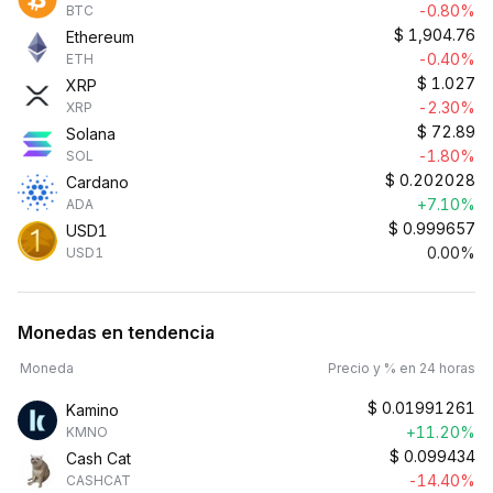
-0.80%
BTC
$
1,904.76
Ethereum
-0.40%
ETH
$
1.027
XRP
-2.30%
XRP
$
72.89
Solana
-1.80%
SOL
$
0.202028
Cardano
+7.10%
ADA
$
0.999657
USD1
0.00%
USD1
Monedas en tendencia
Moneda
Precio y % en 24 horas
$
0.01991261
Kamino
+11.20%
KMNO
$
0.099434
Cash Cat
-14.40%
CASHCAT