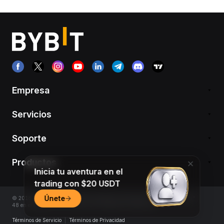
Empresa
Servicios
Soporte
Productos
Inicia tu aventura en el
trading con $20 USDT
Únete
© 2018-2026 Bybit.com. Todos los derechos reservados. Inscripto bajo el N°
48 en el Registro de PSAV de la CNV (República Argentina)
Términos de Servicio
|
Términos de Privacidad