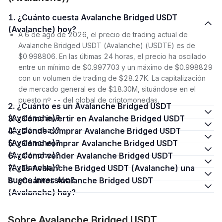
1. ¿Cuánto cuesta Avalanche Bridged USDT
(Avalanche) hoy?
A 6 de ago de 2026, el precio de trading actual de
Avalanche Bridged USDT (Avalanche) (USDTE) es de
$0.998806. En las últimas 24 horas, el precio ha oscilado
entre un mínimo de $0.997703 y un máximo de $0.998829
con un volumen de trading de $28.27K. La capitalización
de mercado general es de $18.30M, situándose en el
puesto nº -- del global de criptomonedas.
2. ¿Cuánto es un Avalanche Bridged USDT
(Avalanche)?
3. ¿Cómo invertir en Avalanche Bridged USDT
(Avalanche)?
4. ¿Dónde comprar Avalanche Bridged USDT
(Avalanche)?
5. ¿Cómo comprar Avalanche Bridged USDT
(Avalanche)?
6. ¿Cómo vender Avalanche Bridged USDT
(Avalanche)?
7. ¿Es Avalanche Bridged USDT (Avalanche) una
buena inversión?
8. ¿Cuántos Avalanche Bridged USDT
(Avalanche) hay?
Sobre Avalanche Bridged USDT