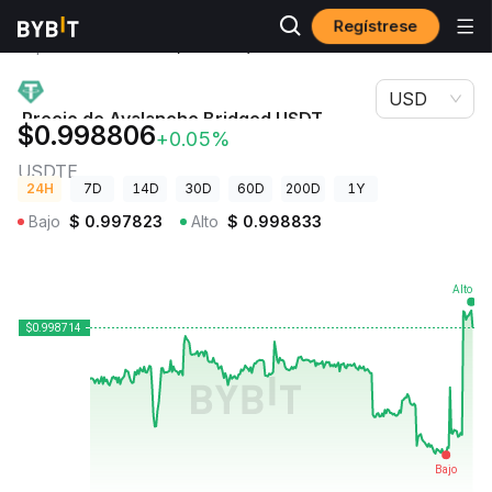
Regístrese
Precios de
Precio de Avalanche Bridged USDT
Criptomonedas
(Avalanche) USDTE
USD
Precio de Avalanche Bridged USDT
$0.998806
+0.05%
(Avalanche)
USDTE
24H
7D
14D
30D
60D
200D
1Y
Bajo
$
0.997823
Alto
$
0.998833