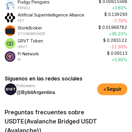
$
0.00615568
Pudgy Penguins
+3.80%
PENGU
$
0.139293
Artificial Superintelligence Alliance
-7.70%
FET
$
0.01966782
StonkBroker
+36.20%
STONKBROKER
$
0.285122
GRVT Token
-11.50%
GRVT
$
0.09113
Pi Network
+5.90%
PI
Síguenos en las redes sociales
Followers
+
Seguir
@BybitArgentina
Preguntas frecuentes sobre
USDTE(Avalanche Bridged USDT
(Avalanche))