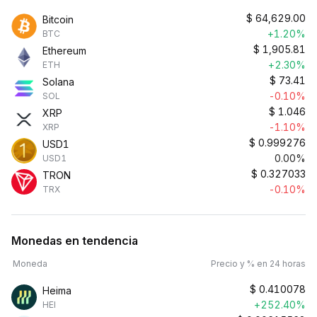
$
64,629.00
Bitcoin
+1.20%
BTC
$
1,905.81
Ethereum
+2.30%
ETH
$
73.41
Solana
-0.10%
SOL
$
1.046
XRP
-1.10%
XRP
$
0.999276
USD1
0.00%
USD1
$
0.327033
TRON
-0.10%
TRX
Monedas en tendencia
Moneda
Precio y % en 24 horas
$
0.410078
Heima
+252.40%
HEI