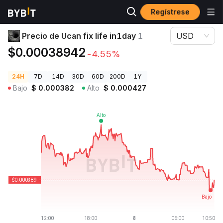
Regístrese
Precios de Criptomonedas
Precio de Ucan fix life in1day 1
Precio de Ucan fix life in1day
1
USD
$0.00038942
-4.55%
24H
7D
14D
30D
60D
200D
1Y
Bajo
$
0.000382
Alto
$
0.000427