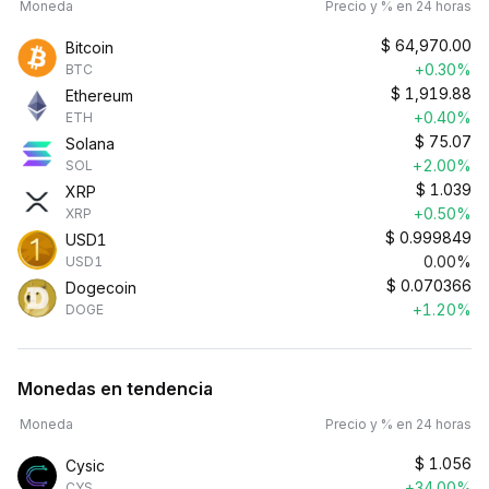
Moneda
Precio y % en 24 horas
$
64,970.00
Bitcoin
+0.30%
BTC
$
1,919.88
Ethereum
+0.40%
ETH
$
75.07
Solana
+2.00%
SOL
$
1.039
XRP
+0.50%
XRP
$
0.999849
USD1
0.00%
USD1
$
0.070366
Dogecoin
+1.20%
DOGE
Monedas en tendencia
Moneda
Precio y % en 24 horas
$
1.056
Cysic
+34.00%
CYS