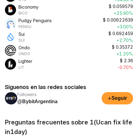
$
0.059579
Biconomy
+25.90%
BICO
$
0.00622639
Pudgy Penguins
+3.00%
PENGU
$
0.692459
Sui
+2.70%
SUI
$
0.35372
Ondo
+1.20%
ONDO
$
2.36
Lighter
-0.70%
LIT
Síguenos en las redes sociales
Followers
+
Seguir
@BybitArgentina
Preguntas frecuentes sobre 1(Ucan fix life
in1day)