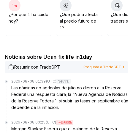
impulsivas
.
¿Por qué 1 ha caído
¿Qué podría afectar
¿Qué dicen
hoy?
al precio futuro de
traders so
1?
Noticias sobre Ucan fix life in1day
Resumir con TradeGPT
Pregunta a TradeGPT
2026-08-08 01:39
(UTC)
Neutral
Las nóminas no agrícolas de julio no dieron a la Reserva
Federal una respuesta clara; la "Nueva Agencia de Noticias
de la Reserva Federal": si subir las tasas en septiembre aún
depende de la inflación.
2026-08-08 00:25
(UTC)
Bajista
Morgan Stanley: Espera que el balance de la Reserva