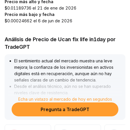
Precio más alto y fecha
$0.01189736 el 21 de ene de 2026
Precio más bajo y fecha
$0.00024662 el 6 de jun de 2026
Análisis de Precio de Ucan fix life in1day por
TradeGPT
El sentimiento actual del mercado muestra una leve
mejora; la confianza de los inversionistas en activos
digitales está en recuperación, aunque aún no hay
señales claras de un cambio de tendencia
.
Desde el análisis técnico, aún no se han superado
niveles clave de resistencia
.
Se recomienda que los participantes de corto plazo
Echa un vistazo al mercado de hoy en segundos
mantengan la cautela, esperando confirmaciones
Pregunta a TradeGPT
concretas como el aumento de volumen y entradas de
capital en la cadena, observando la posibilidad de una
ruptura de resistencias importantes y evitando compras