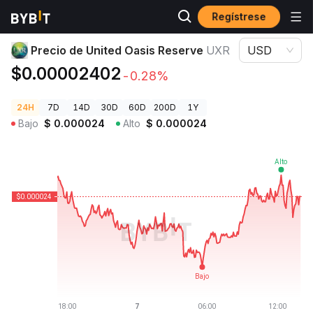
Regístrese
Precios de Criptomonedas
Precio de United Oasis Reserve UXR
Precio de United Oasis Reserve
UXR
USD
$0.00002402
-0.28%
24H
7D
14D
30D
60D
200D
1Y
Bajo
$
0.000024
Alto
$
0.000024