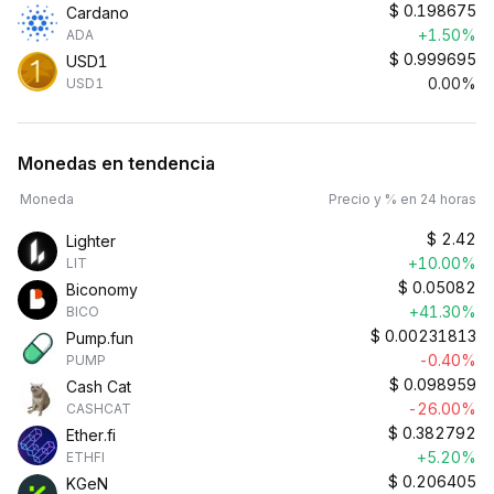
$
0.198675
Cardano
+1.50%
ADA
$
0.999695
USD1
0.00%
USD1
Monedas en tendencia
Moneda
Precio y % en 24 horas
$
2.42
Lighter
+10.00%
LIT
$
0.05082
Biconomy
+41.30%
BICO
$
0.00231813
Pump.fun
-0.40%
PUMP
$
0.098959
Cash Cat
-26.00%
CASHCAT
$
0.382792
Ether.fi
+5.20%
ETHFI
$
0.206405
KGeN