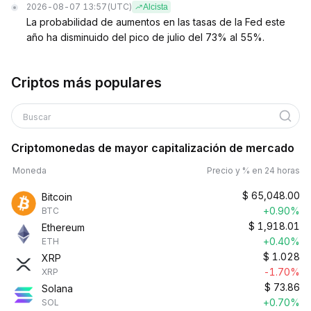
2026-08-07 13:57
(UTC)
Alcista
La probabilidad de aumentos en las tasas de la Fed este
año ha disminuido del pico de julio del 73% al 55%.
Criptos más populares
Buscar
Criptomonedas de mayor capitalización de mercado
Moneda
Precio y % en 24 horas
$
65,048.00
Bitcoin
+0.90%
BTC
$
1,918.01
Ethereum
+0.40%
ETH
$
1.028
XRP
-1.70%
XRP
$
73.86
Solana
+0.70%
SOL