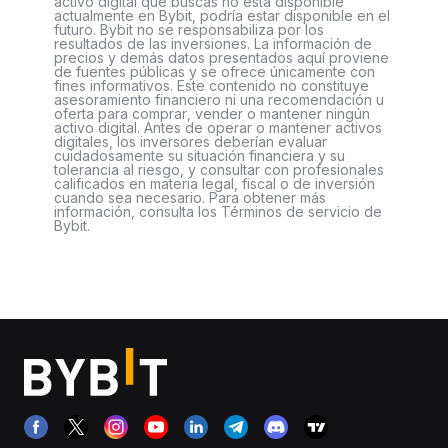
activo digital que buscas no está disponible
actualmente en Bybit, podría estar disponible en el
futuro. Bybit no se responsabiliza por los
resultados de las inversiones. La información de
precios y demás datos presentados aquí proviene
de fuentes públicas y se ofrece únicamente con
fines informativos. Este contenido no constituye
asesoramiento financiero ni una recomendación u
oferta para comprar, vender o mantener ningún
activo digital. Antes de operar o mantener activos
digitales, los inversores deberían evaluar
cuidadosamente su situación financiera y su
tolerancia al riesgo, y consultar con profesionales
calificados en materia legal, fiscal o de inversión
cuando sea necesario. Para obtener más
información, consulta los Términos de servicio de
Bybit.