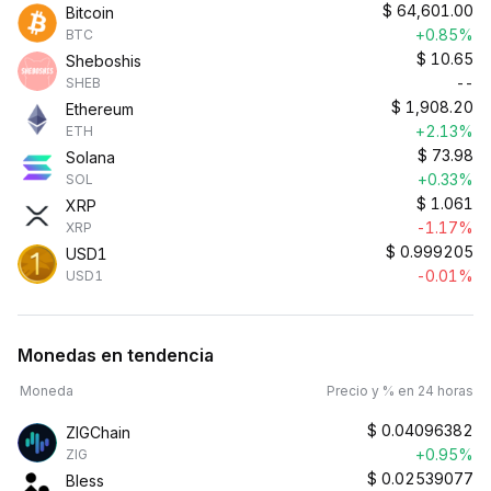
$
64,601.00
Bitcoin
+0.85%
BTC
$
10.65
Sheboshis
--
SHEB
$
1,908.20
Ethereum
+2.13%
ETH
$
73.98
Solana
+0.33%
SOL
$
1.061
XRP
-1.17%
XRP
$
0.999205
USD1
-0.01%
USD1
Monedas en tendencia
Moneda
Precio y % en 24 horas
$
0.04096382
ZIGChain
+0.95%
ZIG
$
0.02539077
Bless