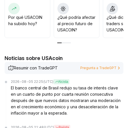
de confirmar una ruptura efectiva por encima o por
debajo de estos niveles, se recomienda mantenerse
cauteloso, evitar perseguir alzas sin fundamento y
Por qué USACOIN
¿Qué podría afectar
¿Qué dicen
esperar claridad en la tendencia antes de establecer
ha subido hoy?
al precio futuro de
traders so
posiciones
.
USACOIN?
USACOIN?
Noticias sobre USAcoin
Resumir con TradeGPT
Pregunta a TradeGPT
2026-08-05 22:25
(UTC)
Alcista
El banco central de Brasil redujo su tasa de interés clave
en un cuarto de punto por cuarta reunión consecutiva
después de que nuevos datos mostraran una moderación
en el crecimiento económico y una desaceleración de la
inflación mayor a la esperada.
2026-08-05 21:48
(UTC)
Bajista