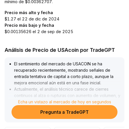
mínimo de $0.00362707.
Precio más alto y fecha
$1.27 el 22 de dic de 2024
Precio más bajo y fecha
$0.00135626 el 2 de sep de 2025
Análisis de Precio de USAcoin por TradeGPT
El sentimiento del mercado de USACOIN se ha
recuperado recientemente, mostrando señales de
entrada tentativa de capital a corto plazo, aunque la
mejora emocional aún está en una fase inicial
.
Actualmente, el análisis técnico carece de cierres
continuos al alza o rupturas con aumento de volumen, y
el precio continúa fluctuando en un rango lateral (se
Echa un vistazo al mercado de hoy en segundos
recomienda monitorear $1,20-$1,35 como soportes y
Pregunta a TradeGPT
resistencias clave)
.
Se aconseja observar el comportamiento conjunto del
volumen de operaciones y los precios de cierre; antes