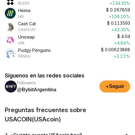
+134.33%
BLESS
$
0.267859
Heima
+106.10%
HEI
$
0.113593
Cash Cat
+42.30%
CASHCAT
$
4.04
Uniswap
+4.84%
UNI
$
0.00623868
Pudgy Penguins
+3.22%
PENGU
Síguenos en las redes sociales
Followers
+
Seguir
@BybitArgentina
Preguntas frecuentes sobre
USACOIN(USAcoin)