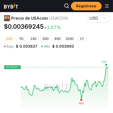
Regístrese
Precios de Criptomonedas
Precio de USAcoin USACOIN
Precio de USAcoin
USACOIN
USD
$0.00369245
+1.07%
24H
7D
14D
30D
60D
200D
1Y
Bajo
$
0.003627
Alto
$
0.003693