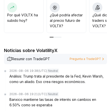
estrictamente las órdenes de toma de ganancias y stop
loss para prevenir retrocesos rápidos tras periodos de
euforia
.
Por qué VOLTX ha
¿Qué podría afectar
¿Qué dicen
subido hoy?
al precio futuro de
traders so
VOLTX?
VOLTX?
Noticias sobre VolatilityX
Resumir con TradeGPT
Pregunta a TradeGPT
2026-08-06 19:38
(UTC)
Neutral
Análisis: Trump trata al presidente de la Fed, Kevin Warsh,
como un aliado. Eso crea riesgos económicos.
2026-08-06 19:21
(UTC)
Neutral
Banxico mantiene las tasas de interés sin cambios en
6.50% como se esperaba