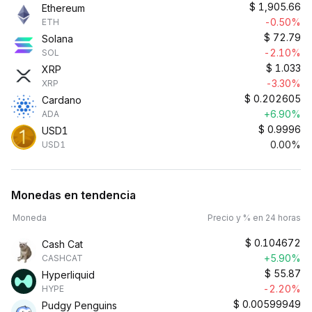
$
1,905.66
Ethereum
-0.50%
ETH
$
72.79
Solana
-2.10%
SOL
$
1.033
XRP
-3.30%
XRP
$
0.202605
Cardano
+6.90%
ADA
$
0.9996
USD1
0.00%
USD1
Monedas en tendencia
Moneda
Precio y % en 24 horas
$
0.104672
Cash Cat
+5.90%
CASHCAT
$
55.87
Hyperliquid
-2.20%
HYPE
$
0.00599949
Pudgy Penguins