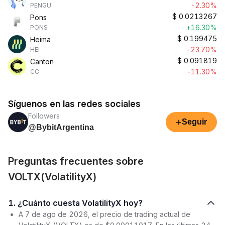
-2.30%
PENGU
$
0.0213267
Pons
+16.30%
PONS
$
0.199475
Heima
-23.70%
HEI
$
0.091819
Canton
-11.30%
CC
Síguenos en las redes sociales
Followers
+
Seguir
@BybitArgentina
Preguntas frecuentes sobre
VOLTX(VolatilityX)
1. ¿Cuánto cuesta VolatilityX hoy?
A 7 de ago de 2026, el precio de trading actual de