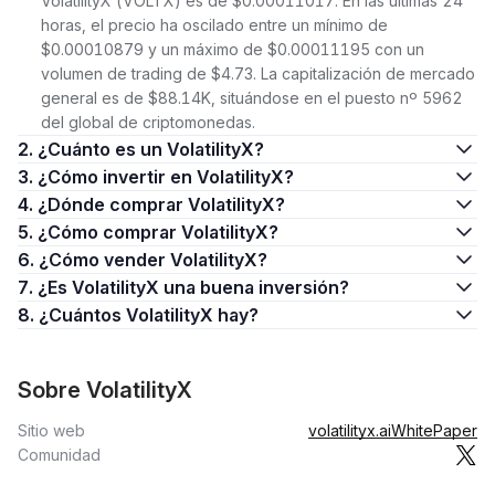
VolatilityX (VOLTX) es de $0.00011017. En las últimas 24
horas, el precio ha oscilado entre un mínimo de
$0.00010879 y un máximo de $0.00011195 con un
volumen de trading de $4.73. La capitalización de mercado
general es de $88.14K, situándose en el puesto nº 5962
del global de criptomonedas.
2. ¿Cuánto es un VolatilityX?
3. ¿Cómo invertir en VolatilityX?
4. ¿Dónde comprar VolatilityX?
5. ¿Cómo comprar VolatilityX?
6. ¿Cómo vender VolatilityX?
7. ¿Es VolatilityX una buena inversión?
8. ¿Cuántos VolatilityX hay?
Sobre VolatilityX
Sitio web
volatilityx.ai
WhitePaper
Comunidad