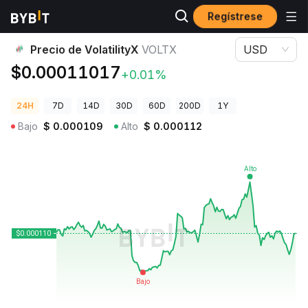
Regístrese
Precios de Criptomonedas
Precio de VolatilityX VOLTX
Precio de VolatilityX
VOLTX
USD
$0.00011017
+0.01%
24H
7D
14D
30D
60D
200D
1Y
Bajo
$
0.000109
Alto
$
0.000112