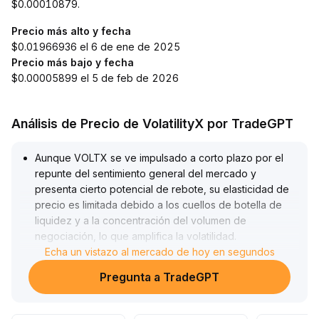
$0.00010879.
Precio más alto y fecha
$0.01966936 el 6 de ene de 2025
Precio más bajo y fecha
$0.00005899 el 5 de feb de 2026
Análisis de Precio de VolatilityX por TradeGPT
Aunque VOLTX se ve impulsado a corto plazo por el
repunte del sentimiento general del mercado y
presenta cierto potencial de rebote, su elasticidad de
precio es limitada debido a los cuellos de botella de
liquidez y a la concentración del volumen de
negociación, lo que amplifica la volatilidad
.
Se recomienda a los inversores prestar atención a los
Echa un vistazo al mercado de hoy en segundos
niveles clave de soporte y resistencia en el rango de
Pregunta a TradeGPT
2,20–2,50, reducir adecuadamente el apalancamiento
y el tamaño de las posiciones, dando prioridad al
trading intradía o a operaciones rápidas, y aplicar