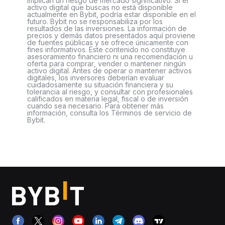
implican un riesgo de mercado significativo. Si el
activo digital que buscas no está disponible
actualmente en Bybit, podría estar disponible en el
futuro. Bybit no se responsabiliza por los
resultados de las inversiones. La información de
precios y demás datos presentados aquí proviene
de fuentes públicas y se ofrece únicamente con
fines informativos. Este contenido no constituye
asesoramiento financiero ni una recomendación u
oferta para comprar, vender o mantener ningún
activo digital. Antes de operar o mantener activos
digitales, los inversores deberían evaluar
cuidadosamente su situación financiera y su
tolerancia al riesgo, y consultar con profesionales
calificados en materia legal, fiscal o de inversión
cuando sea necesario. Para obtener más
información, consulta los Términos de servicio de
Bybit.