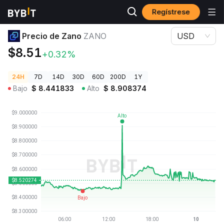
Regístrese
Precios de Criptomonedas
Precio de Zano ZANO
Precio de Zano
ZANO
USD
$8.51
+0.32%
24H
7D
14D
30D
60D
200D
1Y
Bajo
$
8.441833
Alto
$
8.908374