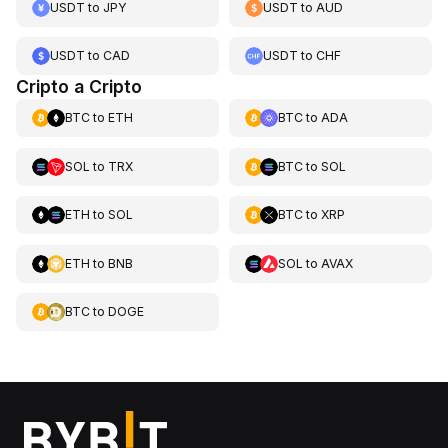
USDT
to
JPY
USDT
to
AUD
USDT
to
CAD
USDT
to
CHF
Cripto a Cripto
BTC
to
ETH
BTC
to
ADA
SOL
to
TRX
BTC
to
SOL
ETH
to
SOL
BTC
to
XRP
ETH
to
BNB
SOL
to
AVAX
BTC
to
DOGE