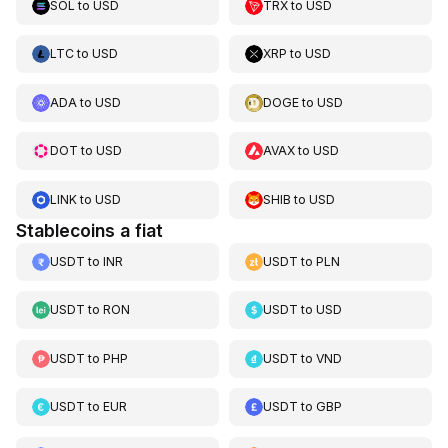
SOL
to
USD
TRX
to
USD
LTC
to
USD
XRP
to
USD
ADA
to
USD
DOGE
to
USD
DOT
to
USD
AVAX
to
USD
LINK
to
USD
SHIB
to
USD
Stablecoins a fiat
USDT
to
INR
USDT
to
PLN
USDT
to
RON
USDT
to
USD
USDT
to
PHP
USDT
to
VND
USDT
to
EUR
USDT
to
GBP