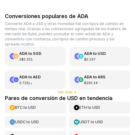
Conversiones populares de ADA
Convierte ADA a USD y otras monedas fiat con tipos de cambio en
tiempo real. Gracias a las cotizaciones agregadas de los makers de
mercado de Bybit, puedes consultar el valor actual de ADA y
convertirlo con confianza, con tipos de cambio precisos y sin
spreads ocultos.
ADA
to
SGD
ADA
to
USD
S$0.251
$0.197
ADA
to
AED
ADA
to
ARS
د.إ0.725
$295.18
Ver más
↓
Pares de conversión de USD en tendencia
BTC
to
USD
ETH
to
USD
USDC
to
USD
USDT
to
USD