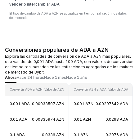
vender o intercambiar ADA
El tipo de cambio de ADA a AZN se actualiza en tiempo real según los datos
del mercado.
Conversiones populares de ADA a AZN
Explora las cantidades de conversión de ADA a AZN más populares,
que van desde 0,001 ADA hasta 100 ADA, con valores de conversión
en tiempo real basados en las cotizaciones agregadas de los makers
de mercado de Bybit.
Ahora
Hace 24 horas
Hace 1 mes
Hace 1 año
Convertir ADA a AZN
Valor de AZN
Convertir AZN a ADA
Valor de ADA
0.001 ADA
0.00033597 AZN
0.001 AZN
0.00297642 ADA
0.01 ADA
0.00335974 AZN
0.01 AZN
0.0298 ADA
0.1 ADA
0.0336 AZN
0.1 AZN
0.2976 ADA