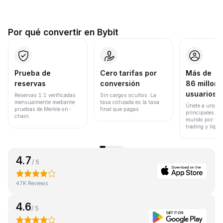
Por qué convertir en Bybit
Prueba de
Cero tarifas por
Más de
reservas
conversión
86 millone
usuarios
Reservas 1:1 verificadas
Sin cargos ocultos. La
mensualmente mediante
tasa cotizada es la tasa
Únete a uno de
pruebas de Merkle on-
final que pagas.
principales ex
chain.
mundo por vol
trading y liqui
4.7
/ 5
47K Reviews
4.6
/ 5