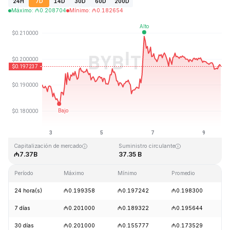
24H
7D
14D
30D
60D
200D
Máximo
:
₼
0.208704
Mínimo
:
₼
0.182654
Última actualización: 2026-08-09, 15:33 GMT+0
Máximo histórico
Mínimo histórico
₼3.09
₼0.019253
Capitalización de mercado
Suministro circulante
₼7.37B
37.35 B
Período
Máximo
Mínimo
Promedio
C
24 hora(s)
₼0.199358
₼0.197242
₼0.198300
-
7 días
₼0.201000
₼0.189322
₼0.195644
+
30 días
₼0.201000
₼0.155777
₼0.173529
+