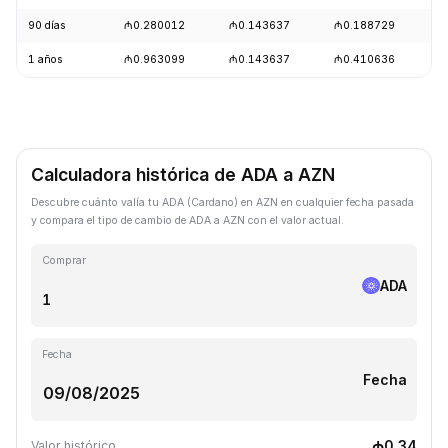
90 días
₼0.280012
₼0.143637
₼0.188729
+
1 años
₼0.963099
₼0.143637
₼0.410636
-
Calculadora histórica de ADA a AZN
Descubre cuánto valía tu ADA (Cardano) en AZN en cualquier fecha pasada
y compara el tipo de cambio de ADA a AZN con el valor actual.
Comprar
ADA
Fecha
Fecha
₼0.34
Valor histórico