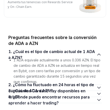
Aumenta tus tenencias con Rewards Service
y On-Chain Earn.
Preguntas frecuentes sobre la conversión
de ADA a AZN
1. ¿Cuál es el tipo de cambio actual de 1 ADA
a AZN?
1 ADA equivale actualmente a unos 0.336 AZN. El tipo
de cambio de ADA a AZN se actualiza en tiempo real
en Bybit, con cero tarifas por conversión y un tipo de
cambio garantizado durante 15 segundos una vez
que confirmas.
2. ¿Cómo ha fluctuado en 24 horas el tipo de
cambio de ADA a AZN?
3. ¿Cuántos Cardano hay disponibles en
total?
4. ¿Dónde puedo encontrar recursos para
aprender a hacer trading?