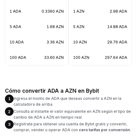
1 ADA
0.3360 AZN
1 AZN
2.98 ADA
5 ADA
1.68 AZN
5 AZN
14.88 ADA
10 ADA
3.36 AZN
10 AZN
29.76 ADA
100 ADA
33.60 AZN
100 AZN
297.64 ADA
Cómo convertir ADA a AZN en Bybit
Ingresa el monto de ADA que deseas convertir a AZN en la
1
calculadora de arriba.
Consulta al instante el valor equivalente en AZN según el tipo de
2
cambio de ADA a AZN en tiempo real.
Regístrate para obtener una cuenta de Bybit gratis y convertir,
3
comprar, vender u operar ADA con
cero tarifas por conversión
.