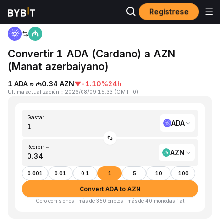
Regístrese
Inicio
ADA to AZN
Convertir 1 ADA (Cardano) a AZN
(Manat azerbaiyano)
1 ADA ≈ ₼0.34 AZN
▼
-1.10%
24h
Última actualización
：
2026/08/09 15:33
(
GMT+0
)
Gastar
ADA
Recibir ~
AZN
0.001
0.01
0.1
1
5
10
100
Convert ADA to AZN
Cero comisiones · más de 350 criptos · más de 40 monedas fiat