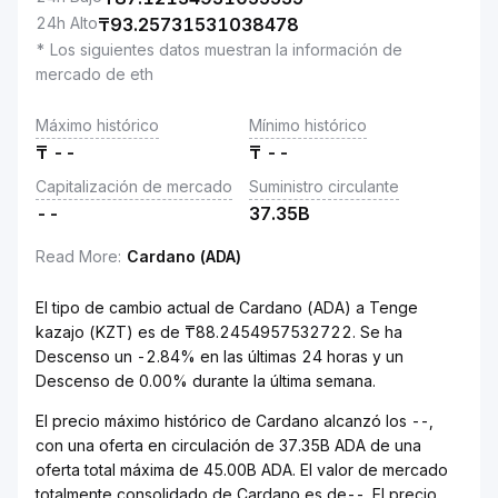
24h Alto
₸
93.25731531038478
* Los siguientes datos muestran la información de
mercado de eth
Máximo histórico
Mínimo histórico
₸
--
₸
--
Capitalización de mercado
Suministro circulante
--
37.35B
Read More
:
Cardano (ADA)
El tipo de cambio actual de Cardano (ADA) a Tenge
kazajo (KZT) es de ₸88.2454957532722. Se ha
Descenso un -2.84% en las últimas 24 horas y un
Descenso de 0.00% durante la última semana.
El precio máximo histórico de Cardano alcanzó los --,
con una oferta en circulación de 37.35B ADA de una
oferta total máxima de 45.00B ADA. El valor de mercado
totalmente consolidado de Cardano es de--. El precio