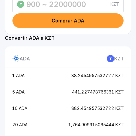
KZT
₸
Comprar ADA
Convertir ADA a KZT
ADA
KZT
1 ADA
88.2454957532722 KZT
5 ADA
441.227478766361 KZT
10 ADA
882.454957532722 KZT
20 ADA
1,764.909915065444 KZT