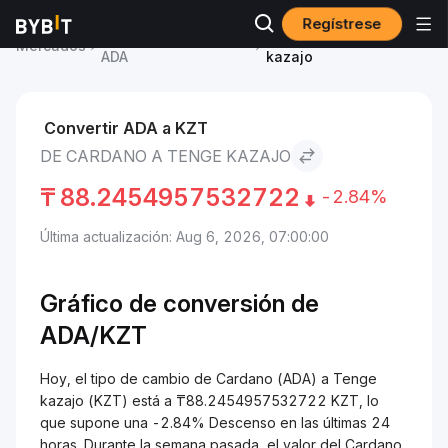
Regístrese
Precio de Cardano
Cardano to Tenge
Mercados
ADA
kazajo
Convertir ADA a KZT
DE CARDANO A TENGE KAZAJO
₸
88.2454957532722
-2.84%
Última actualización: Aug 6, 2026, 07:00:00
Gráfico de conversión de
ADA/
KZT
Hoy, el tipo de cambio de Cardano (ADA) a Tenge
kazajo (KZT) está a ₸88.2454957532722 KZT, lo
que supone una -2.84% Descenso en las últimas 24
horas. Durante la semana pasada, el valor del Cardano