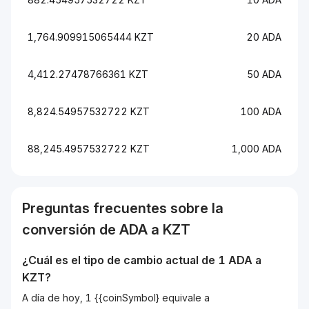
1,764.909915065444 KZT
20 ADA
4,412.27478766361 KZT
50 ADA
8,824.54957532722 KZT
100 ADA
88,245.4957532722 KZT
1,000 ADA
Preguntas frecuentes sobre la
conversión de
ADA
a
KZT
¿Cuál es el tipo de cambio actual de 1
ADA
a
KZT
?
A día de hoy, 1 {{coinSymbol} equivale a