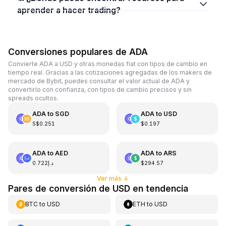
aprender a hacer trading?
Conversiones populares de ADA
Convierte ADA a USD y otras monedas fiat con tipos de cambio en
tiempo real. Gracias a las cotizaciones agregadas de los makers de
mercado de Bybit, puedes consultar el valor actual de ADA y
convertirlo con confianza, con tipos de cambio precisos y sin
spreads ocultos.
ADA
to
SGD
ADA
to
USD
S$0.251
$0.197
ADA
to
AED
ADA
to
ARS
د.إ0.722
$294.57
Ver más
↓
Pares de conversión de USD en tendencia
BTC
to
USD
ETH
to
USD