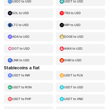
USDC
to
USD
USDT
to
USD
SOL
to
USD
TRX
to
USD
LTC
to
USD
XRP
to
USD
ADA
to
USD
DOGE
to
USD
DOT
to
USD
AVAX
to
USD
LINK
to
USD
SHIB
to
USD
Stablecoins a fiat
USDT
to
INR
USDT
to
PLN
USDT
to
RON
USDT
to
USD
USDT
to
PHP
USDT
to
VND