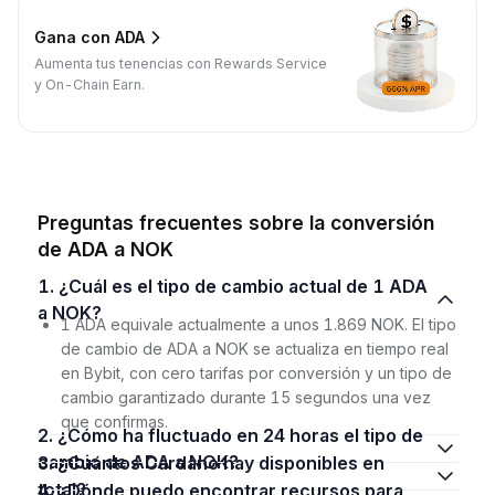
Gana con ADA
Aumenta tus tenencias con Rewards Service
y On-Chain Earn.
Preguntas frecuentes sobre la conversión
de ADA a NOK
1. ¿Cuál es el tipo de cambio actual de 1 ADA
a NOK?
1 ADA equivale actualmente a unos 1.869 NOK. El tipo
de cambio de ADA a NOK se actualiza en tiempo real
en Bybit, con cero tarifas por conversión y un tipo de
cambio garantizado durante 15 segundos una vez
que confirmas.
2. ¿Cómo ha fluctuado en 24 horas el tipo de
cambio de ADA a NOK?
3. ¿Cuántos Cardano hay disponibles en
total?
4. ¿Dónde puedo encontrar recursos para