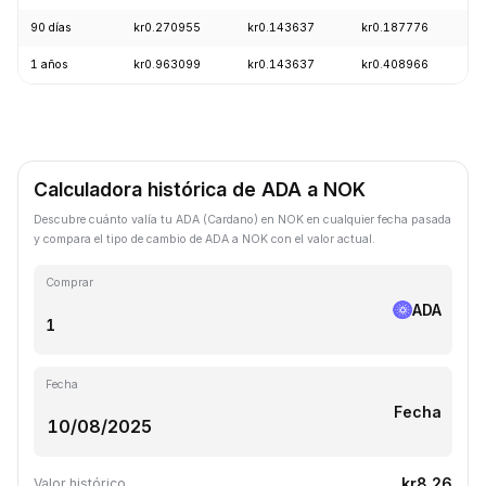
90 días
kr0.270955
kr0.143637
kr0.187776
+
1 años
kr0.963099
kr0.143637
kr0.408966
-
Calculadora histórica de ADA a NOK
Descubre cuánto valía tu ADA (Cardano) en NOK en cualquier fecha pasada
y compara el tipo de cambio de ADA a NOK con el valor actual.
Comprar
ADA
Fecha
Fecha
kr8.26
Valor histórico