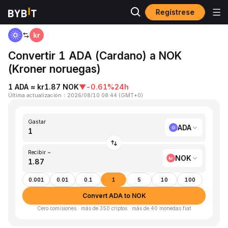
Regístrese
Inicio
ADA to NOK
Convertir 1 ADA (Cardano) a NOK
(Kroner noruegas)
1 ADA ≈ kr1.87 NOK
▼
-0.61%
24h
Última actualización
：
2026/08/10 08:44
(
GMT+0
)
Gastar
ADA
Recibir ~
NOK
0.001
0.01
0.1
1
5
10
100
Convert ADA to NOK
Cero comisiones · más de 350 criptos · más de 40 monedas fiat