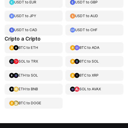
USDT
to
EUR
USDT
to
GBP
USDT
to
JPY
USDT
to
AUD
USDT
to
CAD
USDT
to
CHF
Cripto a Cripto
BTC
to
ETH
BTC
to
ADA
SOL
to
TRX
BTC
to
SOL
ETH
to
SOL
BTC
to
XRP
ETH
to
BNB
SOL
to
AVAX
BTC
to
DOGE