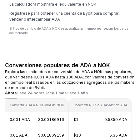
La calculadora mostrará el equivalente en NOK
Regístrese para obtener una cuenta de Bybit para comprar,
vender o intercambiar ADA
El tipo de cambio de ADA a NOK se actualiza en tiempo real según los datos
del mercado.
Conversiones populares de ADA a NOK
Explora las cantidades de conversión de ADA a NOK más populares,
que van desde 0,001 ADA hasta 100 ADA, con valores de conversión
en tiempo real basados en las cotizaciones agregadas de los makers
de mercado de Bybit.
Ahora
Hace 24 horas
Hace 1 mes
Hace 1 año
Convertir ADA a NOK
Valor de NOK
Convertir NOK a ADA
Valor de ADA
0.001 ADA
$0.00186916
$1
0.5350 ADA
0.01 ADA
$0.01869159
$10
5.35 ADA