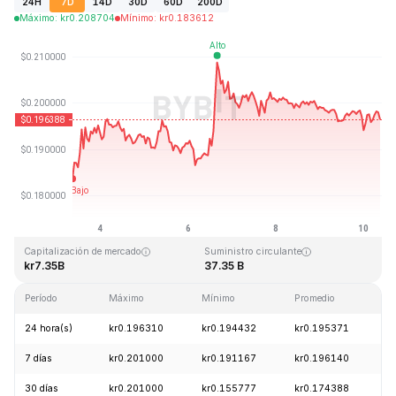
24H
7D
14D
30D
60D
200D
Máximo
:
kr
0.208704
Mínimo
:
kr
0.183612
Última actualización: 2026-08-10, 08:44 GMT+0
Máximo histórico
Mínimo histórico
kr3.09
kr0.019253
Capitalización de mercado
Suministro circulante
kr7.35B
37.35 B
Período
Máximo
Mínimo
Promedio
C
24 hora(s)
kr0.196310
kr0.194432
kr0.195371
-
7 días
kr0.201000
kr0.191167
kr0.196140
+
30 días
kr0.201000
kr0.155777
kr0.174388
+