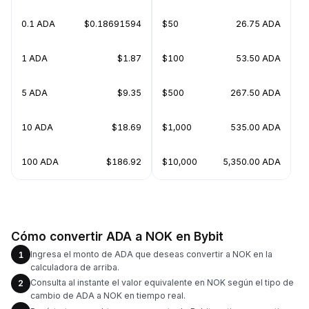
0.1 ADA
$0.18691594
$50
26.75 ADA
1 ADA
$1.87
$100
53.50 ADA
5 ADA
$9.35
$500
267.50 ADA
10 ADA
$18.69
$1,000
535.00 ADA
100 ADA
$186.92
$10,000
5,350.00 ADA
Cómo convertir ADA a NOK en Bybit
Ingresa el monto de ADA que deseas convertir a NOK en la
1
calculadora de arriba.
Consulta al instante el valor equivalente en NOK según el tipo de
2
cambio de ADA a NOK en tiempo real.