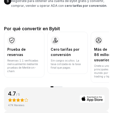
Regístrate para obtener una cuenta de Bybit gratis y convertir,
3
comprar, vender u operar ADA con
cero tarifas por conversión
.
Por qué convertir en Bybit
Prueba de
Cero tarifas por
Más de
reservas
conversión
86 millone
usuarios
Reservas 1:1 verificadas
Sin cargos ocultos. La
mensualmente mediante
tasa cotizada es la tasa
Únete a uno de
pruebas de Merkle on-
final que pagas.
principales ex
chain.
mundo por vol
trading y liqui
4.7
/ 5
47K Reviews