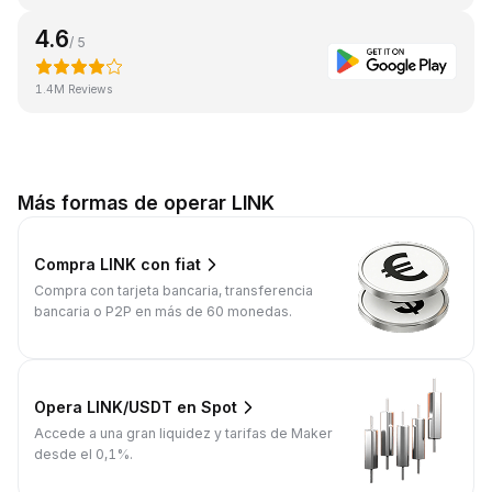
4.6
/ 5
1.4M Reviews
Más formas de operar LINK
Compra LINK con fiat
Compra con tarjeta bancaria, transferencia
bancaria o P2P en más de 60 monedas.
Opera LINK/USDT en Spot
Accede a una gran liquidez y tarifas de Maker
desde el 0,1%.