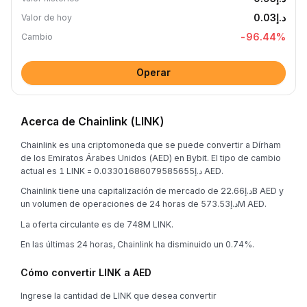
د.إ0.03
Valor de hoy
-96.44
%
Cambio
Operar
Acerca de Chainlink (LINK)
Chainlink es una criptomoneda que se puede convertir a Dírham
de los Emiratos Árabes Unidos (AED) en Bybit. El tipo de cambio
actual es 1 LINK = د.إ0.03301686079585655 AED.
Chainlink tiene una capitalización de mercado de د.إ22.66B AED y
un volumen de operaciones de 24 horas de د.إ573.53M AED.
La oferta circulante es de 748M LINK.
En las últimas 24 horas, Chainlink ha disminuido un 0.74%.
Cómo convertir LINK a AED
Ingrese la cantidad de LINK que desea convertir