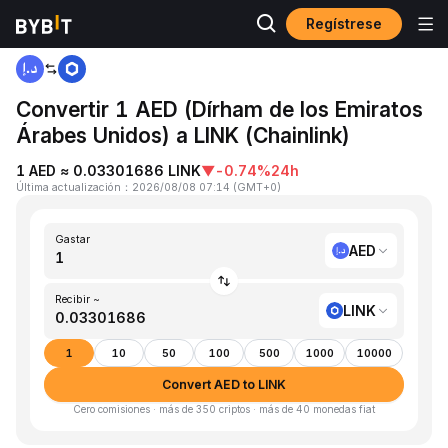
Regístrese
Inicio
AED to LINK
Convertir 1 AED (Dírham de los Emiratos
Árabes Unidos) a LINK (Chainlink)
1 AED ≈ 0.03301686 LINK
▼
-0.74%
24h
Última actualización
：
2026/08/08 07:14
(
GMT+0
)
Gastar
AED
Recibir ~
LINK
1
10
50
100
500
1000
10000
Convert AED to LINK
Cero comisiones · más de 350 criptos · más de 40 monedas fiat