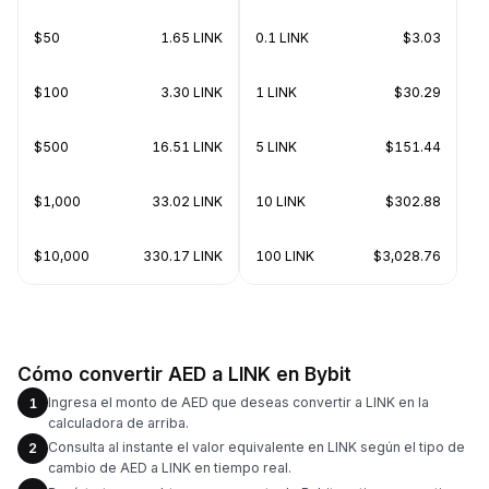
$50
1.65 LINK
0.1 LINK
$3.03
$100
3.30 LINK
1 LINK
$30.29
$500
16.51 LINK
5 LINK
$151.44
$1,000
33.02 LINK
10 LINK
$302.88
$10,000
330.17 LINK
100 LINK
$3,028.76
Cómo convertir AED a LINK en Bybit
Ingresa el monto de AED que deseas convertir a LINK en la
1
calculadora de arriba.
Consulta al instante el valor equivalente en LINK según el tipo de
2
cambio de AED a LINK en tiempo real.