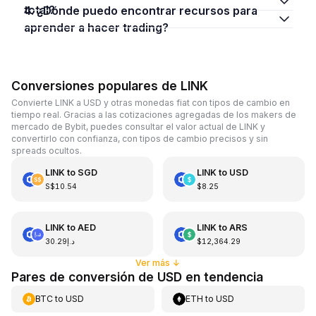
total?
4. ¿Dónde puedo encontrar recursos para
aprender a hacer trading?
Conversiones populares de LINK
Convierte LINK a USD y otras monedas fiat con tipos de cambio en
tiempo real. Gracias a las cotizaciones agregadas de los makers de
mercado de Bybit, puedes consultar el valor actual de LINK y
convertirlo con confianza, con tipos de cambio precisos y sin
spreads ocultos.
LINK
to
SGD
LINK
to
USD
S$10.54
$8.25
LINK
to
AED
LINK
to
ARS
د.إ30.29
$12,364.29
Ver más
↓
Pares de conversión de USD en tendencia
BTC
to
USD
ETH
to
USD