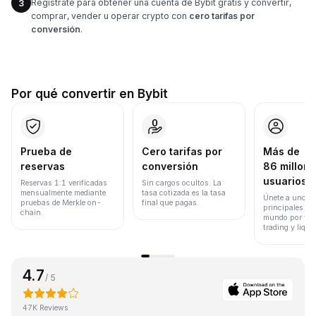
Regístrate para obtener una cuenta de Bybit gratis y convertir,
3
comprar, vender u operar crypto con
cero tarifas por
conversión
.
Por qué convertir en Bybit
Prueba de
Cero tarifas por
Más de
reservas
conversión
86 millone
usuarios
Reservas 1:1 verificadas
Sin cargos ocultos. La
mensualmente mediante
tasa cotizada es la tasa
Únete a uno de
pruebas de Merkle on-
final que pagas.
principales ex
chain.
mundo por vol
trading y liqui
4.7
/ 5
47K Reviews