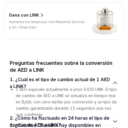
Gana con LINK
Aumenta tus tenencias con Rewards Service
y On-Chain Earn.
Preguntas frecuentes sobre la conversión
de AED a LINK
1. ¿Cuál es el tipo de cambio actual de 1 AED
a LINK?
1 AED equivale actualmente a unos 0.033 LINK. El tipo
de cambio de AED a LINK se actualiza en tiempo real
en Bybit, con cero tarifas por conversión y un tipo de
cambio garantizado durante 15 segundos una vez
que confirmas.
2. ¿Cómo ha fluctuado en 24 horas el tipo de
cambio de AED a LINK?
3. ¿Cuántos Chainlink hay disponibles en