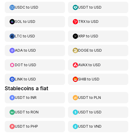
USDC
to
USD
USDT
to
USD
SOL
to
USD
TRX
to
USD
LTC
to
USD
XRP
to
USD
ADA
to
USD
DOGE
to
USD
DOT
to
USD
AVAX
to
USD
LINK
to
USD
SHIB
to
USD
Stablecoins a fiat
USDT
to
INR
USDT
to
PLN
USDT
to
RON
USDT
to
USD
USDT
to
PHP
USDT
to
VND