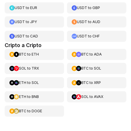
USDT
to
EUR
USDT
to
GBP
USDT
to
JPY
USDT
to
AUD
USDT
to
CAD
USDT
to
CHF
Cripto a Cripto
BTC
to
ETH
BTC
to
ADA
SOL
to
TRX
BTC
to
SOL
ETH
to
SOL
BTC
to
XRP
ETH
to
BNB
SOL
to
AVAX
BTC
to
DOGE