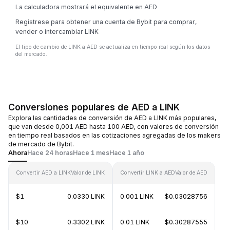
La calculadora mostrará el equivalente en AED
Regístrese para obtener una cuenta de Bybit para comprar,
vender o intercambiar LINK
El tipo de cambio de LINK a AED se actualiza en tiempo real según los datos
del mercado.
Conversiones populares de AED a LINK
Explora las cantidades de conversión de AED a LINK más populares,
que van desde 0,001 AED hasta 100 AED, con valores de conversión
en tiempo real basados en las cotizaciones agregadas de los makers
de mercado de Bybit.
Ahora
Hace 24 horas
Hace 1 mes
Hace 1 año
Convertir AED a LINK
Valor de LINK
Convertir LINK a AED
Valor de AED
$1
0.0330 LINK
0.001 LINK
$0.03028756
$10
0.3302 LINK
0.01 LINK
$0.30287555