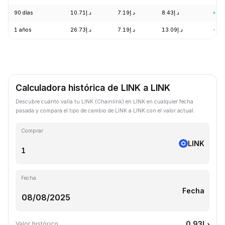
90 días
د.إ10.71
د.إ7.19
د.إ8.43
+3.
1 años
د.إ26.73
د.إ7.19
د.إ13.09
-57
Calculadora histórica de LINK a LINK
Descubre cuánto valía tu LINK (Chainlink) en LINK en cualquier fecha
pasada y compara el tipo de cambio de LINK a LINK con el valor actual.
Comprar
LINK
Fecha
Fecha
د.إ0.93
Valor histórico