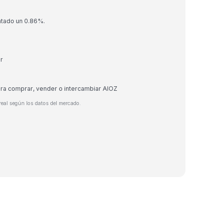
ntado un 0.86%.
r
ara comprar, vender o intercambiar AIOZ
real según los datos del mercado.