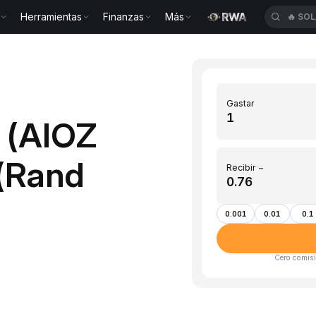
Herramientas
Finanzas
Más
🔥
SOL
Gastar
 (AIOZ
(Rand
Recibir ~
0.001
0.01
0.1
Cero comisi