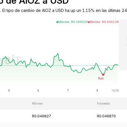
io de AIOZ a USD
 El tipo de cambio de AIOZ a USD ha up un 1.15% en las últimas 2
Máximo
:
R
0.048920
Mínimo
:
R
0.046138
Mínimo
Promedio
R0.046827
R0.046870