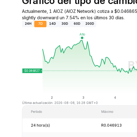
Gráfico del tipo de camb
Actualmente, 1 AIOZ (AIOZ Network) cotiza a $0.046865.
slightly downward un 7.54% en los últimos 30 días.
24H
7D
14D
30D
60D
200D
Última actualización: 2026-08-08, 16:28 GMT+0
Período
Máximo
24 hora(s)
R0.046913