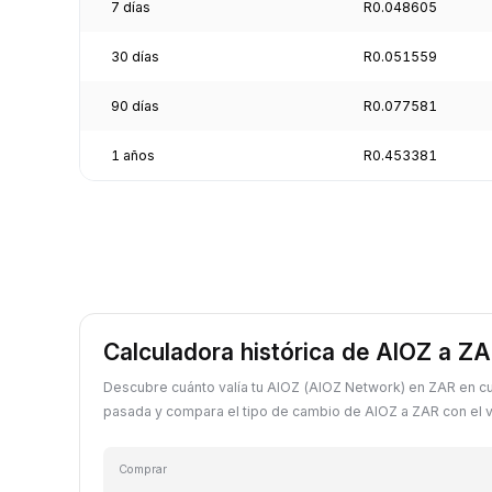
7 días
R0.048605
30 días
R0.051559
90 días
R0.077581
1 años
R0.453381
Calculadora histórica de AIOZ a Z
Descubre cuánto valía tu AIOZ (AIOZ Network) en ZAR en cu
pasada y compara el tipo de cambio de AIOZ a ZAR con el va
Comprar