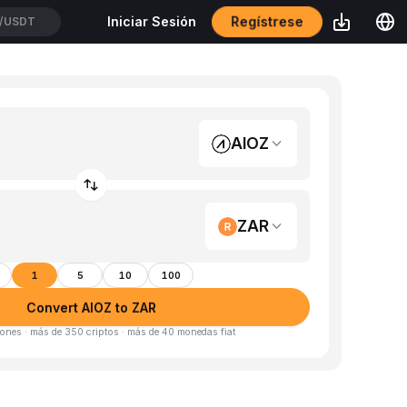
Regístrese
Iniciar Sesión
/USDT
AIOZ
ZAR
1
5
10
100
Convert AIOZ to ZAR
ones · más de 350 criptos · más de 40 monedas fiat