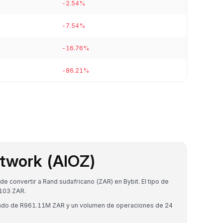
-2.54%
-7.54%
-16.76%
-86.21%
twork (AIOZ)
 convertir a Rand sudafricano (ZAR) en Bybit. El tipo de
103 ZAR.
cado de R961.11M ZAR y un volumen de operaciones de 24