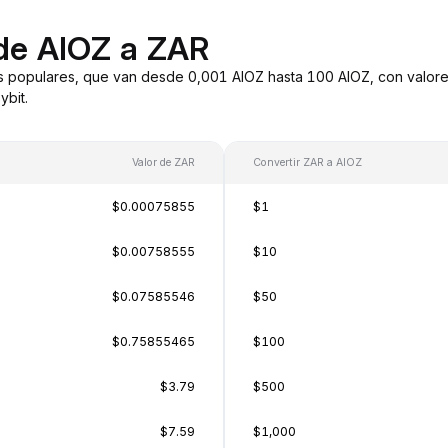
de AIOZ a ZAR
s populares, que van desde 0,001 AIOZ hasta 100 AIOZ, con valore
bit.
Valor de ZAR
Convertir ZAR a AIOZ
$0.00075855
$1
$0.00758555
$10
$0.07585546
$50
$0.75855465
$100
$3.79
$500
$7.59
$1,000