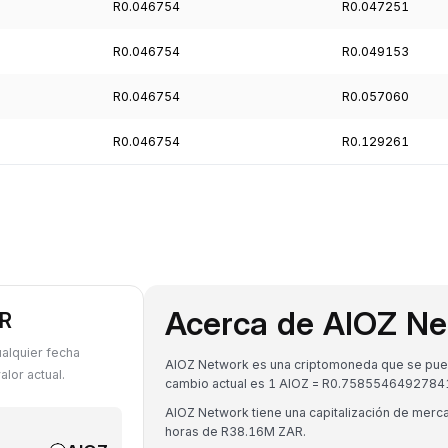
R0.046754
R0.047251
R0.046754
R0.049153
R0.046754
R0.057060
R0.046754
R0.129261
Acerca de AIOZ Ne
AR
alquier fecha
AIOZ Network es una criptomoneda que se puede
lor actual.
cambio actual es 1 AIOZ = R0.7585546492784
AIOZ Network tiene una capitalización de mer
horas de R38.16M ZAR.