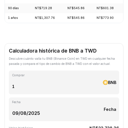
90 días
NT$719.28
NT$545.86
NT$601.38
+
1 años
NT$1,307.76
NT$545.86
NT$773.90
-
Calculadora histórica de BNB a TWD
Descubre cuánto valía tu BNB (Binance Coin) en TWD en cualquier fecha
pasada y compara el tipo de cambio de BNB a TWD con el valor actual.
Comprar
BNB
Fecha
Fecha