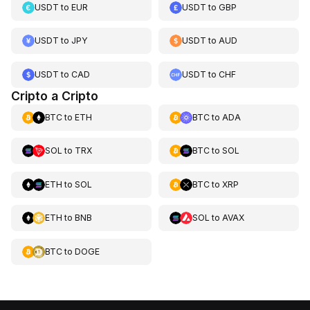
USDT
to
EUR
USDT
to
GBP
USDT
to
JPY
USDT
to
AUD
USDT
to
CAD
USDT
to
CHF
Cripto a Cripto
BTC
to
ETH
BTC
to
ADA
SOL
to
TRX
BTC
to
SOL
ETH
to
SOL
BTC
to
XRP
ETH
to
BNB
SOL
to
AVAX
BTC
to
DOGE