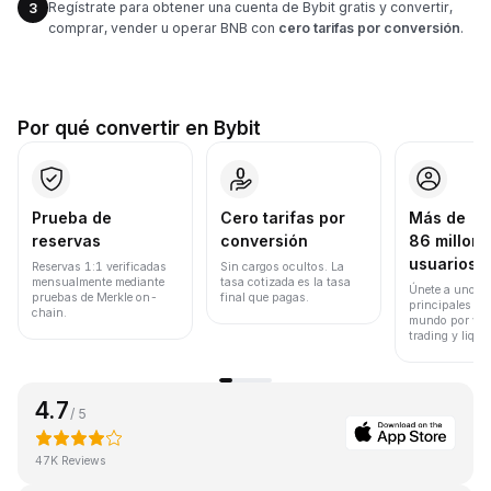
Regístrate para obtener una cuenta de Bybit gratis y convertir,
3
comprar, vender u operar BNB con
cero tarifas por conversión
.
Por qué convertir en Bybit
Prueba de
Cero tarifas por
Más de
reservas
conversión
86 millone
usuarios
Reservas 1:1 verificadas
Sin cargos ocultos. La
mensualmente mediante
tasa cotizada es la tasa
Únete a uno de
pruebas de Merkle on-
final que pagas.
principales ex
chain.
mundo por vol
trading y liqui
4.7
/ 5
47K Reviews