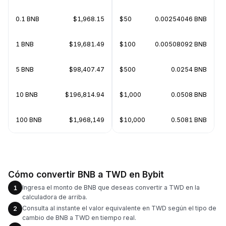
0.1 BNB
$1,968.15
$50
0.00254046 BNB
1 BNB
$19,681.49
$100
0.00508092 BNB
5 BNB
$98,407.47
$500
0.0254 BNB
10 BNB
$196,814.94
$1,000
0.0508 BNB
100 BNB
$1,968,149
$10,000
0.5081 BNB
Cómo convertir BNB a TWD en Bybit
Ingresa el monto de BNB que deseas convertir a TWD en la
1
calculadora de arriba.
Consulta al instante el valor equivalente en TWD según el tipo de
2
cambio de BNB a TWD en tiempo real.