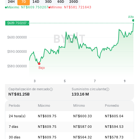
24H
7D
14D
30D
60D
200D
Máximo
:
NT$
609.750207
Mínimo
:
NT$
581.721643
Última actualización: 2026-08-09, 14:23 GMT+0
Máximo histórico
Mínimo histórico
NT$1,369.99
NT$0.039818
Capitalización de mercado
Suministro circulante
NT$81.25B
133.16 M
Período
Máximo
Mínimo
Promedio
C
24 hora(s)
NT$609.75
NT$600.33
NT$605.04
+
7 días
NT$609.75
NT$587.00
NT$594.53
+
30 días
NT$609.75
NT$564.32
NT$578.73
+