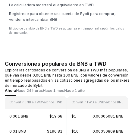
La calculadora mostrará el equivalente en TWD
Regístrese para obtener una cuenta de Bybit para comprar,
vender o intercambiar BNB
El tipo de cambio de BNB a TWD se actualiza en tiempo real según los datos
del mercado.
Conversiones populares de BNB a TWD
Explora las cantidades de conversión de BNB a TWD más populares,
que van desde 0,001 BNB hasta 100 BNB, con valores de conversión
en tiempo real basados en las cotizaciones agregadas de los makers
de mercado de Bybit.
Ahora
Hace 24 horas
Hace 1 mes
Hace 1 año
Convertir BNB a TWD
Valor de TWD
Convertir TWD a BNB
Valor de BNB
0.001 BNB
$19.68
$1
0.00005081 BNB
0.01 BNB
$196.81
$10
0.00050809 BNB