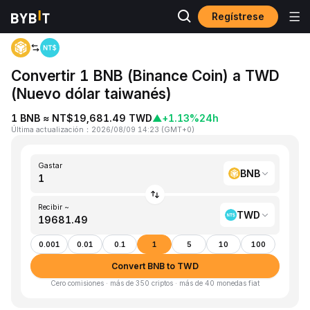
Regístrese
Inicio
BNB to TWD
Convertir 1 BNB (Binance Coin) a TWD
(Nuevo dólar taiwanés)
1 BNB ≈ NT$19,681.49 TWD
▲
+1.13%
24h
Última actualización
：
2026/08/09 14:23
(
GMT+0
)
Gastar
BNB
Recibir ~
TWD
0.001
0.01
0.1
1
5
10
100
Convert BNB to TWD
Cero comisiones · más de 350 criptos · más de 40 monedas fiat