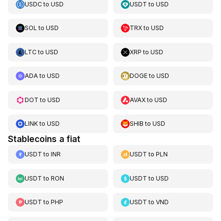
USDC
to
USD
USDT
to
USD
SOL
to
USD
TRX
to
USD
LTC
to
USD
XRP
to
USD
ADA
to
USD
DOGE
to
USD
DOT
to
USD
AVAX
to
USD
LINK
to
USD
SHIB
to
USD
Stablecoins a fiat
USDT
to
INR
USDT
to
PLN
USDT
to
RON
USDT
to
USD
USDT
to
PHP
USDT
to
VND