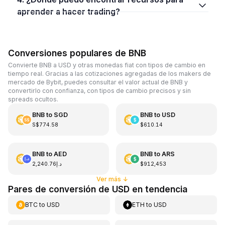
aprender a hacer trading?
Conversiones populares de BNB
Convierte BNB a USD y otras monedas fiat con tipos de cambio en
tiempo real. Gracias a las cotizaciones agregadas de los makers de
mercado de Bybit, puedes consultar el valor actual de BNB y
convertirlo con confianza, con tipos de cambio precisos y sin
spreads ocultos.
BNB
to
SGD
BNB
to
USD
S$774.58
$610.14
BNB
to
AED
BNB
to
ARS
د.إ2,240.76
$912,453
Ver más
↓
Pares de conversión de USD en tendencia
BTC
to
USD
ETH
to
USD