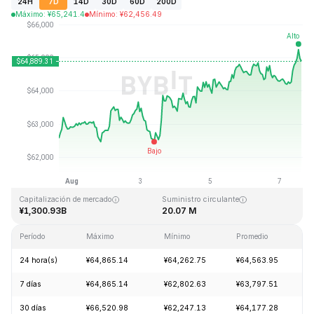
24H
7D
14D
30D
60D
200D
Máximo
:
¥
65,241.4
Mínimo
:
¥
62,456.49
Última actualización: 2026-08-07, 14:21 GMT+0
Máximo histórico
Mínimo histórico
¥126,080.00
¥67.81
Capitalización de mercado
Suministro circulante
¥1,300.93B
20.07 M
Período
Máximo
Mínimo
Promedio
C
24 hora(s)
¥64,865.14
¥64,262.75
¥64,563.95
+
7 días
¥64,865.14
¥62,802.63
¥63,797.51
+
30 días
¥66,520.98
¥62,247.13
¥64,177.28
+