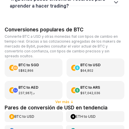
aprender a hacer trading?
Conversiones populares de BTC
Convierte BTC a USD y otras monedas fiat con tipos de cambio en
tiempo real. Gracias a las cotizaciones agregadas de los makers de
mercado de Bybit, puedes consultar el valor actual de BTC y
convertirlo con confianza, con tipos de cambio precisos y sin
spreads ocultos.
BTC
to
SGD
BTC
to
USD
S$82,866
$64,802
BTC
to
AED
BTC
to
ARS
د.إ237,987
$97,042,036
Ver más
↓
Pares de conversión de USD en tendencia
BTC
to
USD
ETH
to
USD