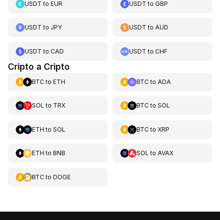
USDT
to
EUR
USDT
to
GBP
USDT
to
JPY
USDT
to
AUD
USDT
to
CAD
USDT
to
CHF
Cripto a Cripto
BTC
to
ETH
BTC
to
ADA
SOL
to
TRX
BTC
to
SOL
ETH
to
SOL
BTC
to
XRP
ETH
to
BNB
SOL
to
AVAX
BTC
to
DOGE