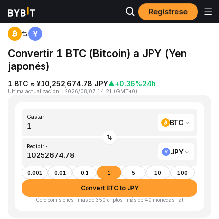
Regístrese
Inicio
BTC to JPY
Convertir 1 BTC (Bitcoin) a JPY (Yen
japonés)
1 BTC ≈ ¥10,252,674.78 JPY
▲
+0.36%
24h
Última actualización
：
2026/08/07 14:21
(
GMT+0
)
Gastar
BTC
Recibir ~
JPY
0.001
0.01
0.1
1
5
10
100
Convert BTC to JPY
Cero comisiones · más de 350 criptos · más de 40 monedas fiat