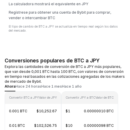
La calculadora mostrará el equivalente en JPY
Regístrese para obtener una cuenta de Bybit para comprar,
vender o intercambiar BTC
El tipo de cambio de BTC a JPY se actualiza en tiempo real según los datos
del mercado.
Conversiones populares de BTC a JPY
Explora las cantidades de conversión de BTC a JPY más populares,
que van desde 0,001 BTC hasta 100 BTC, con valores de conversión
en tiempo real basados en las cotizaciones agregadas de los makers
de mercado de Bybit.
Ahora
Hace 24 horas
Hace 1 mes
Hace 1 año
Convertir BTC a JPY
Valor de JPY
Convertir JPY a BTC
Valor de BTC
0.001 BTC
$10,252.67
$1
0.00000010 BTC
0.01 BTC
$102,526.75
$10
0.00000098 BTC