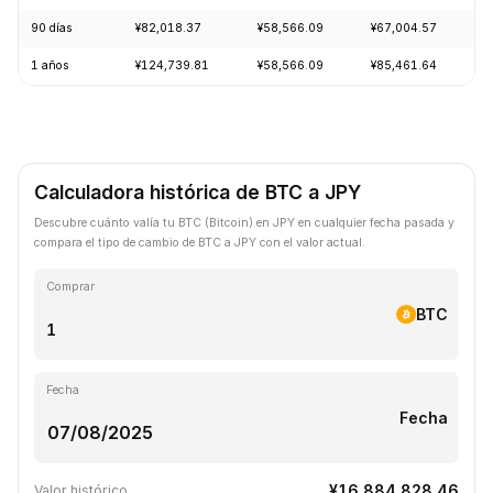
90 días
¥82,018.37
¥58,566.09
¥67,004.57
+
1 años
¥124,739.81
¥58,566.09
¥85,461.64
-
Calculadora histórica de BTC a JPY
Descubre cuánto valía tu BTC (Bitcoin) en JPY en cualquier fecha pasada y
compara el tipo de cambio de BTC a JPY con el valor actual.
Comprar
BTC
Fecha
Fecha
¥16,884,828.46
Valor histórico