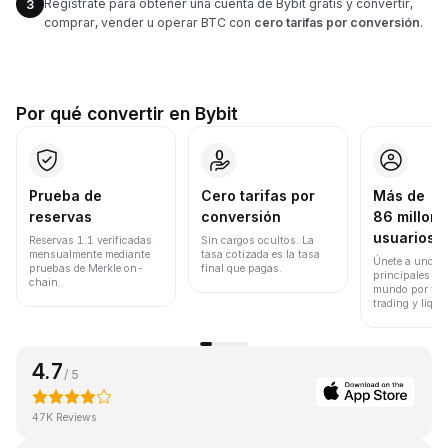
Regístrate para obtener una cuenta de Bybit gratis y convertir,
3
comprar, vender u operar BTC con
cero tarifas por conversión
.
Por qué convertir en Bybit
Prueba de
Cero tarifas por
Más de
reservas
conversión
86 millone
usuarios
Reservas 1:1 verificadas
Sin cargos ocultos. La
mensualmente mediante
tasa cotizada es la tasa
Únete a uno de
pruebas de Merkle on-
final que pagas.
principales ex
chain.
mundo por vol
trading y liqui
4.7
/ 5
47K Reviews