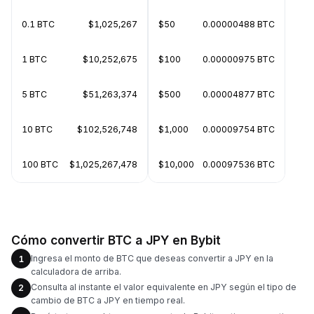
0.1 BTC
$1,025,267
$50
0.00000488 BTC
1 BTC
$10,252,675
$100
0.00000975 BTC
5 BTC
$51,263,374
$500
0.00004877 BTC
10 BTC
$102,526,748
$1,000
0.00009754 BTC
100 BTC
$1,025,267,478
$10,000
0.00097536 BTC
Cómo convertir BTC a JPY en Bybit
Ingresa el monto de BTC que deseas convertir a JPY en la
1
calculadora de arriba.
Consulta al instante el valor equivalente en JPY según el tipo de
2
cambio de BTC a JPY en tiempo real.