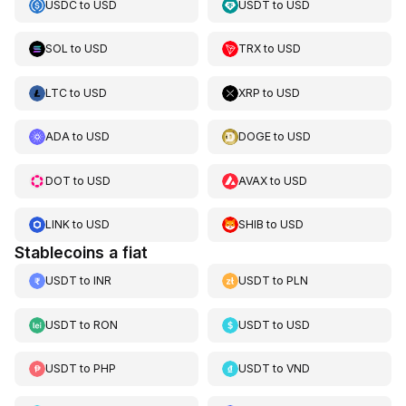
USDC
to
USD
USDT
to
USD
SOL
to
USD
TRX
to
USD
LTC
to
USD
XRP
to
USD
ADA
to
USD
DOGE
to
USD
DOT
to
USD
AVAX
to
USD
LINK
to
USD
SHIB
to
USD
Stablecoins a fiat
USDT
to
INR
USDT
to
PLN
USDT
to
RON
USDT
to
USD
USDT
to
PHP
USDT
to
VND