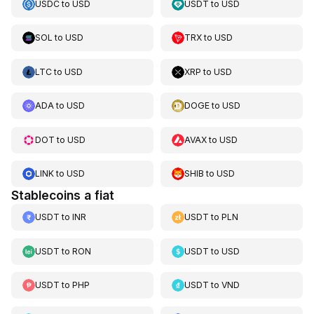
USDC
to
USD
USDT
to
USD
SOL
to
USD
TRX
to
USD
LTC
to
USD
XRP
to
USD
ADA
to
USD
DOGE
to
USD
DOT
to
USD
AVAX
to
USD
LINK
to
USD
SHIB
to
USD
Stablecoins a fiat
USDT
to
INR
USDT
to
PLN
USDT
to
RON
USDT
to
USD
USDT
to
PHP
USDT
to
VND