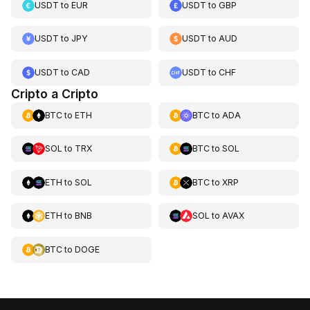
USDT
to
EUR
USDT
to
GBP
USDT
to
JPY
USDT
to
AUD
USDT
to
CAD
USDT
to
CHF
Cripto a Cripto
BTC
to
ETH
BTC
to
ADA
SOL
to
TRX
BTC
to
SOL
ETH
to
SOL
BTC
to
XRP
ETH
to
BNB
SOL
to
AVAX
BTC
to
DOGE