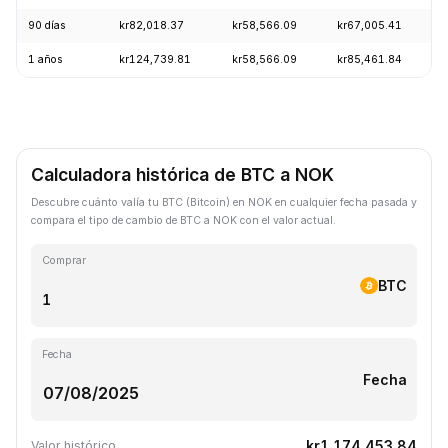
90 días
kr82,018.37
kr58,566.09
kr67,005.41
1 años
kr124,739.81
kr58,566.09
kr85,461.84
Calculadora histórica de BTC a NOK
Descubre cuánto valía tu BTC (Bitcoin) en NOK en cualquier fecha pasada y
compara el tipo de cambio de BTC a NOK con el valor actual.
Comprar
BTC
Fecha
Fecha
kr1,174,453.84
Valor histórico