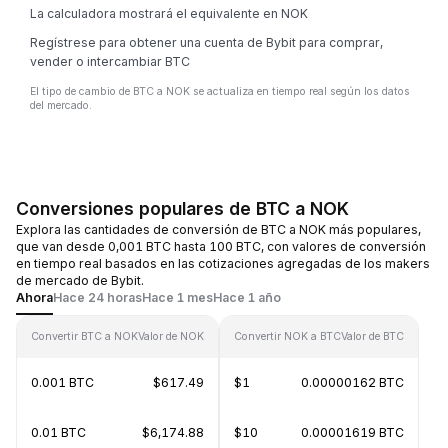
La calculadora mostrará el equivalente en NOK
Regístrese para obtener una cuenta de Bybit para comprar,
vender o intercambiar BTC
El tipo de cambio de BTC a NOK se actualiza en tiempo real según los datos
del mercado.
Conversiones populares de BTC a NOK
Explora las cantidades de conversión de BTC a NOK más populares,
que van desde 0,001 BTC hasta 100 BTC, con valores de conversión
en tiempo real basados en las cotizaciones agregadas de los makers
de mercado de Bybit.
Ahora
Hace 24 horas
Hace 1 mes
Hace 1 año
Convertir BTC a NOK
Valor de NOK
Convertir NOK a BTC
Valor de BTC
0.001 BTC
$617.49
$1
0.00000162 BTC
0.01 BTC
$6,174.88
$10
0.00001619 BTC