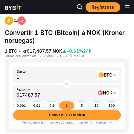
Regístrese
Inicio
BTC to NOK
Convertir 1 BTC (Bitcoin) a NOK (Kroner
noruegas)
1 BTC ≈ kr617,487.57 NOK
▲
+0.61%
24h
Última actualización
：
2026/08/07 15:27
(
GMT+0
)
Gastar
BTC
Recibir ~
NOK
0.001
0.01
0.1
1
5
10
100
Convert BTC to NOK
Cero comisiones · más de 350 criptos · más de 40 monedas fiat