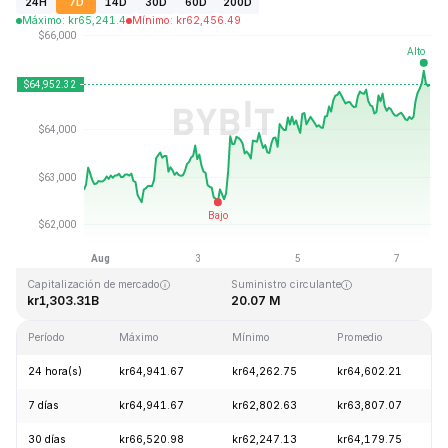
24H
7D
14D
30D
60D
200D
Máximo
:
kr
65,241.4
Mínimo
:
kr
62,456.49
Última actualización: 2026-08-07, 15:27 GMT+0
Máximo histórico
Mínimo histórico
kr126,080.00
kr67.81
Capitalización de mercado
Suministro circulante
kr1,303.31B
20.07 M
Período
Máximo
Mínimo
Promedio
C
24 hora(s)
kr64,941.67
kr64,262.75
kr64,602.21
7 días
kr64,941.67
kr62,802.63
kr63,807.07
30 días
kr66,520.98
kr62,247.13
kr64,179.75