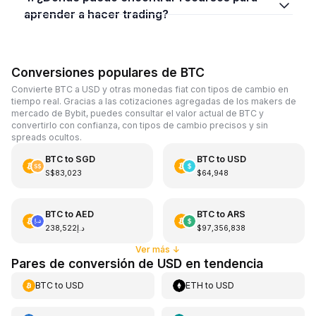
aprender a hacer trading?
Conversiones populares de BTC
Convierte BTC a USD y otras monedas fiat con tipos de cambio en
tiempo real. Gracias a las cotizaciones agregadas de los makers de
mercado de Bybit, puedes consultar el valor actual de BTC y
convertirlo con confianza, con tipos de cambio precisos y sin
spreads ocultos.
BTC
to
SGD
BTC
to
USD
S$83,023
$64,948
BTC
to
AED
BTC
to
ARS
د.إ238,522
$97,356,838
Ver más
↓
Pares de conversión de USD en tendencia
BTC
to
USD
ETH
to
USD