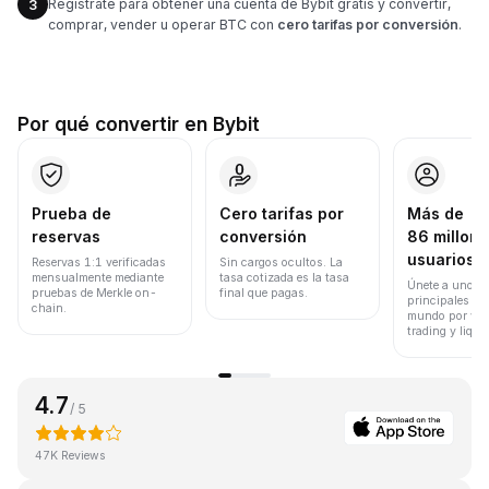
Regístrate para obtener una cuenta de Bybit gratis y convertir,
3
comprar, vender u operar BTC con
cero tarifas por conversión
.
Por qué convertir en Bybit
Prueba de
Cero tarifas por
Más de
reservas
conversión
86 millone
usuarios
Reservas 1:1 verificadas
Sin cargos ocultos. La
mensualmente mediante
tasa cotizada es la tasa
Únete a uno de
pruebas de Merkle on-
final que pagas.
principales ex
chain.
mundo por vol
trading y liqui
4.7
/ 5
47K Reviews