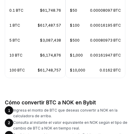
0.1 BTC
$61,748.76
$50
0.00008097 BTC
1 BTC
$617,487.57
$100
0.00016195 BTC
5 BTC
$3,087,438
$500
0.00080973 BTC
10 BTC
$6,174,876
$1,000
0.00161947 BTC
100 BTC
$61,748,757
$10,000
0.0162 BTC
Cómo convertir BTC a NOK en Bybit
Ingresa el monto de BTC que deseas convertir a NOK en la
1
calculadora de arriba.
Consulta al instante el valor equivalente en NOK según el tipo de
2
cambio de BTC a NOK en tiempo real.