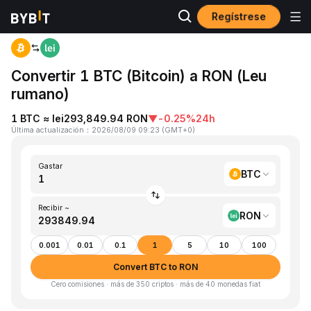
Regístrese
Inicio
BTC to RON
Convertir 1 BTC (Bitcoin) a RON (Leu
rumano)
1 BTC ≈ lei293,849.94 RON
▼
-0.25%
24h
Última actualización
：
2026/08/09 09:23
(
GMT+0
)
Gastar
BTC
Recibir ~
RON
0.001
0.01
0.1
1
5
10
100
Convert BTC to RON
Cero comisiones · más de 350 criptos · más de 40 monedas fiat