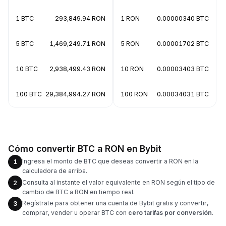
1 BTC
293,849.94 RON
1 RON
0.00000340 BTC
5 BTC
1,469,249.71 RON
5 RON
0.00001702 BTC
10 BTC
2,938,499.43 RON
10 RON
0.00003403 BTC
100 BTC
29,384,994.27 RON
100 RON
0.00034031 BTC
Cómo convertir BTC a RON en Bybit
Ingresa el monto de BTC que deseas convertir a RON en la
1
calculadora de arriba.
Consulta al instante el valor equivalente en RON según el tipo de
2
cambio de BTC a RON en tiempo real.
Regístrate para obtener una cuenta de Bybit gratis y convertir,
3
comprar, vender u operar BTC con
cero tarifas por conversión
.