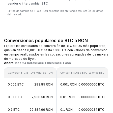
vender o intercambiar BTC
El tipo de cambio de BTC a RON se actualiza en tiempo real según los datos
del mercado.
Conversiones populares de BTC a RON
Explora las cantidades de conversión de BTC a RON más populares,
que van desde 0,001 BTC hasta 100 BTC, con valores de conversión
en tiempo real basados en las cotizaciones agregadas de los makers
de mercado de Bybit.
Ahora
Hace 24 horas
Hace 1 mes
Hace 1 año
Convertir BTC a RON
Valor de RON
Convertir RON a BTC
Valor de BTC
0.001 BTC
293.85 RON
0.001 RON
0.00000000 BTC
0.01 BTC
2,938.50 RON
0.01 RON
0.00000003 BTC
0.1 BTC
29,384.99 RON
0.1 RON
0.00000034 BTC