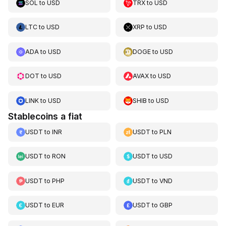
SOL
to
USD
TRX
to
USD
LTC
to
USD
XRP
to
USD
ADA
to
USD
DOGE
to
USD
DOT
to
USD
AVAX
to
USD
LINK
to
USD
SHIB
to
USD
Stablecoins a fiat
USDT
to
INR
USDT
to
PLN
USDT
to
RON
USDT
to
USD
USDT
to
PHP
USDT
to
VND
USDT
to
EUR
USDT
to
GBP