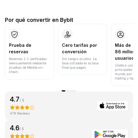
Por qué convertir en Bybit
Prueba de
Cero tarifas por
Más de
reservas
conversión
86 millone
usuarios
Reservas 1:1 verificadas
Sin cargos ocultos. La
mensualmente mediante
tasa cotizada es la tasa
Únete a uno de
pruebas de Merkle on-
final que pagas.
principales ex
chain.
mundo por vol
trading y liqui
4.7
/ 5
47K Reviews
4.6
/ 5