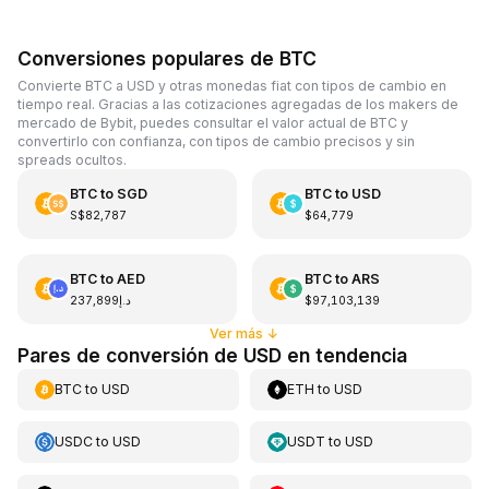
Conversiones populares de BTC
Convierte BTC a USD y otras monedas fiat con tipos de cambio en
tiempo real. Gracias a las cotizaciones agregadas de los makers de
mercado de Bybit, puedes consultar el valor actual de BTC y
convertirlo con confianza, con tipos de cambio precisos y sin
spreads ocultos.
BTC
to
SGD
BTC
to
USD
S$82,787
$64,779
BTC
to
AED
BTC
to
ARS
د.إ237,899
$97,103,139
Ver más
↓
Pares de conversión de USD en tendencia
BTC
to
USD
ETH
to
USD
USDC
to
USD
USDT
to
USD