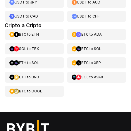
USDT
to
JPY
USDT
to
AUD
USDT
to
CAD
USDT
to
CHF
Cripto a Cripto
BTC
to
ETH
BTC
to
ADA
SOL
to
TRX
BTC
to
SOL
ETH
to
SOL
BTC
to
XRP
ETH
to
BNB
SOL
to
AVAX
BTC
to
DOGE