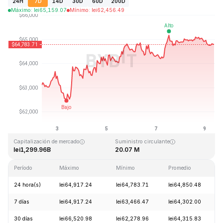
24H
7D
14D
30D
60D
200D
Máximo
:
lei
65,159.07
Mínimo
:
lei
62,456.49
Última actualización: 2026-08-09, 09:23 GMT+0
Máximo histórico
Mínimo histórico
lei126,080.00
lei67.81
Capitalización de mercado
Suministro circulante
lei1,299.96B
20.07 M
Período
Máximo
Mínimo
Promedio
24 hora(s)
lei64,917.24
lei64,783.71
lei64,850.48
7 días
lei64,917.24
lei63,466.47
lei64,302.00
30 días
lei66,520.98
lei62,278.96
lei64,315.83