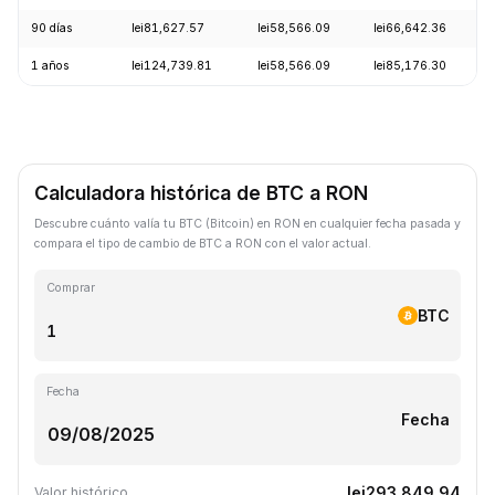
90 días
lei81,627.57
lei58,566.09
lei66,642.36
1 años
lei124,739.81
lei58,566.09
lei85,176.30
Calculadora histórica de BTC a RON
Descubre cuánto valía tu BTC (Bitcoin) en RON en cualquier fecha pasada y
compara el tipo de cambio de BTC a RON con el valor actual.
Comprar
BTC
Fecha
Fecha
lei293,849.94
Valor histórico