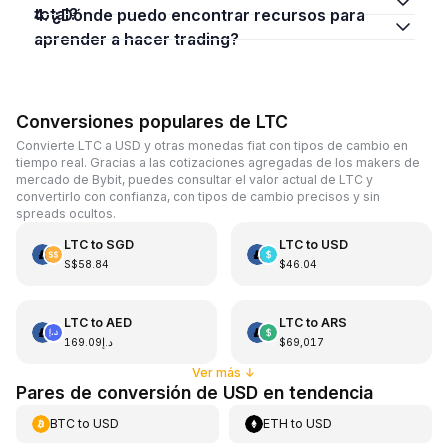
total?
4. ¿Dónde puedo encontrar recursos para
aprender a hacer trading?
Conversiones populares de LTC
Convierte LTC a USD y otras monedas fiat con tipos de cambio en
tiempo real. Gracias a las cotizaciones agregadas de los makers de
mercado de Bybit, puedes consultar el valor actual de LTC y
convertirlo con confianza, con tipos de cambio precisos y sin
spreads ocultos.
LTC
to
SGD
LTC
to
USD
S$58.84
$46.04
LTC
to
AED
LTC
to
ARS
د.إ169.09
$69,017
Ver más
↓
Pares de conversión de USD en tendencia
BTC
to
USD
ETH
to
USD