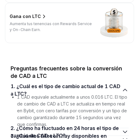
Gana con LTC
Aumenta tus tenencias con Rewards Service
y On-Chain Earn.
Preguntas frecuentes sobre la conversión
de CAD a LTC
1. ¿Cuál es el tipo de cambio actual de 1 CAD
a LTC?
1 CAD equivale actualmente a unos 0.016 LTC. El tipo
de cambio de CAD a LTC se actualiza en tiempo real
en Bybit, con cero tarifas por conversión y un tipo de
cambio garantizado durante 15 segundos una vez
que confirmas.
2. ¿Cómo ha fluctuado en 24 horas el tipo de
cambio de CAD a LTC?
3. ¿Cuántos Litecoin hay disponibles en