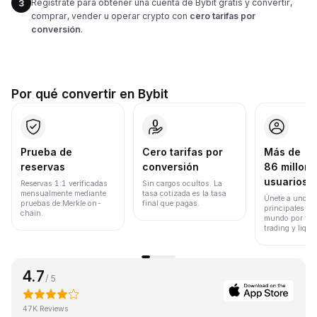
Regístrate para obtener una cuenta de Bybit gratis y convertir,
3
comprar, vender u operar crypto con
cero tarifas por
conversión
.
Por qué convertir en Bybit
Prueba de
Cero tarifas por
Más de
reservas
conversión
86 millone
usuarios
Reservas 1:1 verificadas
Sin cargos ocultos. La
mensualmente mediante
tasa cotizada es la tasa
Únete a uno de
pruebas de Merkle on-
final que pagas.
principales ex
chain.
mundo por vol
trading y liqui
4.7
/ 5
47K Reviews