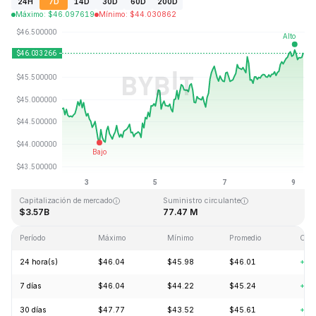
24H
7D
14D
30D
60D
200D
Máximo
:
$
46.097619
Mínimo
:
$
44.030862
Última actualización: 2026-08-09, 06:45 GMT+0
Máximo histórico
Mínimo histórico
$410.26
$1.15
Capitalización de mercado
Suministro circulante
$3.57B
77.47 M
Período
Máximo
Mínimo
Promedio
Cam
24 hora(s)
$46.04
$45.98
$46.01
+1.
7 días
$46.04
$44.22
$45.24
+3.
30 días
$47.77
$43.52
$45.61
+3.