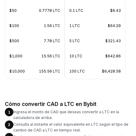
$50
0.7778 LTC
0.1 LTC
$6.43
$100
1.56 LTC
1 LTC
$64.29
$500
7.78 LTC
5 LTC
$321.43
$1,000
15.56 LTC
10 LTC
$642.86
$10,000
155.56 LTC
100 LTC
$6,428.58
Cómo convertir CAD a LTC en Bybit
Ingresa el monto de CAD que deseas convertir a LTC en la
1
calculadora de arriba.
Consulta al instante el valor equivalente en LTC según el tipo de
2
cambio de CAD a LTC en tiempo real.