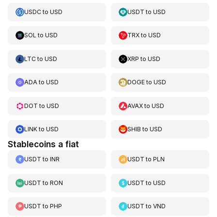
USDC
to
USD
USDT
to
USD
SOL
to
USD
TRX
to
USD
LTC
to
USD
XRP
to
USD
ADA
to
USD
DOGE
to
USD
DOT
to
USD
AVAX
to
USD
LINK
to
USD
SHIB
to
USD
Stablecoins a fiat
USDT
to
INR
USDT
to
PLN
USDT
to
RON
USDT
to
USD
USDT
to
PHP
USDT
to
VND