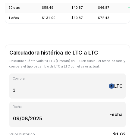
90 días
$58.49
$40.87
$46.87
+8.
1 años
$131.00
$40.87
$72.43
-63
Calculadora histórica de LTC a LTC
Descubre cuánto valía tu LTC (Litecoin) en LTC en cualquier fecha pasada y
compara el tipo de cambio de LTC a LTC con el valor actual.
Comprar
LTC
Fecha
Fecha
$1.03
Valor histórico