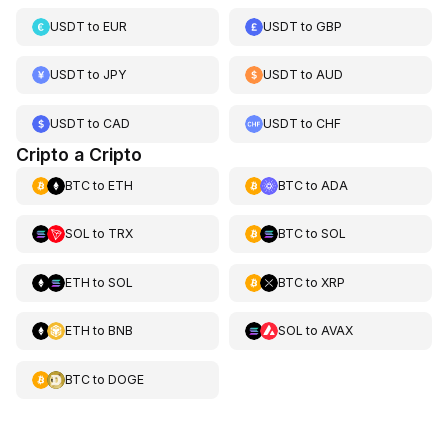
USDT
to
EUR
USDT
to
GBP
USDT
to
JPY
USDT
to
AUD
USDT
to
CAD
USDT
to
CHF
Cripto a Cripto
BTC
to
ETH
BTC
to
ADA
SOL
to
TRX
BTC
to
SOL
ETH
to
SOL
BTC
to
XRP
ETH
to
BNB
SOL
to
AVAX
BTC
to
DOGE