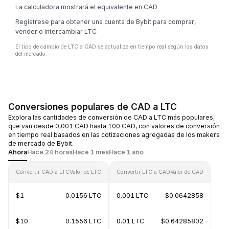
La calculadora mostrará el equivalente en CAD
Regístrese para obtener una cuenta de Bybit para comprar,
vender o intercambiar LTC
El tipo de cambio de LTC a CAD se actualiza en tiempo real según los datos
del mercado.
Conversiones populares de CAD a LTC
Explora las cantidades de conversión de CAD a LTC más populares,
que van desde 0,001 CAD hasta 100 CAD, con valores de conversión
en tiempo real basados en las cotizaciones agregadas de los makers
de mercado de Bybit.
Ahora
Hace 24 horas
Hace 1 mes
Hace 1 año
Convertir CAD a LTC
Valor de LTC
Convertir LTC a CAD
Valor de CAD
$1
0.0156 LTC
0.001 LTC
$0.0642858
$10
0.1556 LTC
0.01 LTC
$0.64285802