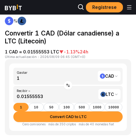
Regístrese
Inicio
CAD to LTC
Convertir 1 CAD (Dólar canadiense) a
LTC (Litecoin)
1 CAD ≈ 0.01555553 LTC
▼
-1.13%
24h
Última actualización
：
2026/08/09 06:45
(
GMT+0
)
Gastar
CAD
Recibir ~
LTC
1
10
50
100
500
1000
10000
Convert CAD to LTC
Cero comisiones · más de 350 criptos · más de 40 monedas fiat