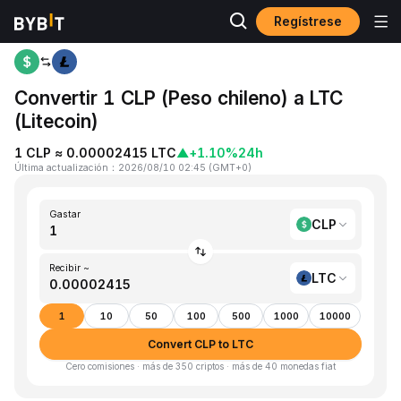
Regístrese
Inicio
CLP to LTC
Convertir 1 CLP (Peso chileno) a LTC
(Litecoin)
1 CLP ≈ 0.00002415 LTC
▲
+1.10%
24h
Última actualización
：
2026/08/10 02:45
(
GMT+0
)
Gastar
CLP
Recibir ~
LTC
1
10
50
100
500
1000
10000
Convert CLP to LTC
Cero comisiones · más de 350 criptos · más de 40 monedas fiat