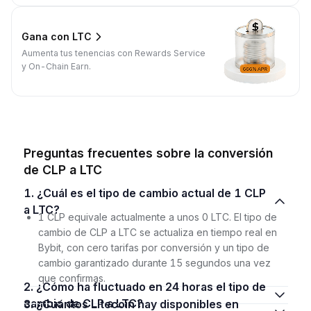
Gana con LTC
Aumenta tus tenencias con Rewards Service
y On-Chain Earn.
Preguntas frecuentes sobre la conversión
de CLP a LTC
1. ¿Cuál es el tipo de cambio actual de 1 CLP
a LTC?
1 CLP equivale actualmente a unos 0 LTC. El tipo de
cambio de CLP a LTC se actualiza en tiempo real en
Bybit, con cero tarifas por conversión y un tipo de
cambio garantizado durante 15 segundos una vez
que confirmas.
2. ¿Cómo ha fluctuado en 24 horas el tipo de
cambio de CLP a LTC?
3. ¿Cuántos Litecoin hay disponibles en