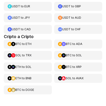
USDT
to
EUR
USDT
to
GBP
USDT
to
JPY
USDT
to
AUD
USDT
to
CAD
USDT
to
CHF
Cripto a Cripto
BTC
to
ETH
BTC
to
ADA
SOL
to
TRX
BTC
to
SOL
ETH
to
SOL
BTC
to
XRP
ETH
to
BNB
SOL
to
AVAX
BTC
to
DOGE