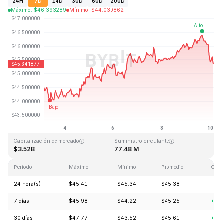
24H
7D
14D
30D
60D
200D
Máximo
:
$
46.393289
Mínimo
:
$
44.030862
Última actualización: 2026-08-10, 02:45 GMT+0
Máximo histórico
Mínimo histórico
$410.26
$1.15
Capitalización de mercado
Suministro circulante
$3.52B
77.48 M
Período
Máximo
Mínimo
Promedio
Cam
24 hora(s)
$45.41
$45.34
$45.38
-1.
7 días
$45.98
$44.22
$45.25
+1.
30 días
$47.77
$43.52
$45.61
+1.