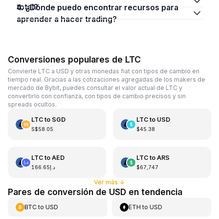
total?
4. ¿Dónde puedo encontrar recursos para
aprender a hacer trading?
Conversiones populares de LTC
Convierte LTC a USD y otras monedas fiat con tipos de cambio en
tiempo real. Gracias a las cotizaciones agregadas de los makers de
mercado de Bybit, puedes consultar el valor actual de LTC y
convertirlo con confianza, con tipos de cambio precisos y sin
spreads ocultos.
LTC
to
SGD
LTC
to
USD
S$58.05
$45.38
LTC
to
AED
LTC
to
ARS
د.إ166.65
$67,747
Ver más
↓
Pares de conversión de USD en tendencia
BTC
to
USD
ETH
to
USD