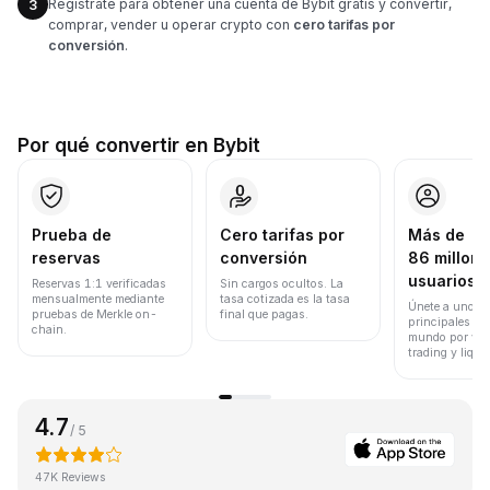
Regístrate para obtener una cuenta de Bybit gratis y convertir,
3
comprar, vender u operar crypto con
cero tarifas por
conversión
.
Por qué convertir en Bybit
Prueba de
Cero tarifas por
Más de
reservas
conversión
86 millone
usuarios
Reservas 1:1 verificadas
Sin cargos ocultos. La
mensualmente mediante
tasa cotizada es la tasa
Únete a uno de
pruebas de Merkle on-
final que pagas.
principales ex
chain.
mundo por vol
trading y liqui
4.7
/ 5
47K Reviews