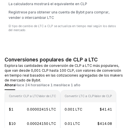
La calculadora mostrará el equivalente en CLP
Regístrese para obtener una cuenta de Bybit para comprar,
vender o intercambiar LTC
El tipo de cambio de LTC a CLP se actualiza en tiempo real según los datos
del mercado.
Conversiones populares de CLP a LTC
Explora las cantidades de conversión de CLP a LTC más populares,
que van desde 0,001 CLP hasta 100 CLP, con valores de conversión
en tiempo real basados en las cotizaciones agregadas de los makers
de mercado de Bybit.
Ahora
Hace 24 horas
Hace 1 mes
Hace 1 año
Convertir CLP a LTC
Valor de LTC
Convertir LTC a CLP
Valor de CLP
$1
0.00002415 LTC
0.001 LTC
$41.41
$10
0.00024150 LTC
0.01 LTC
$414.08