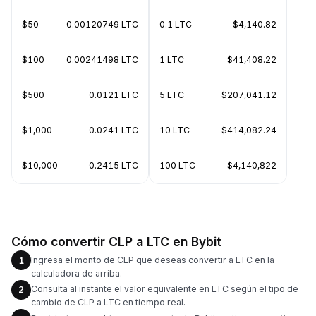
$50
0.00120749 LTC
0.1 LTC
$4,140.82
$100
0.00241498 LTC
1 LTC
$41,408.22
$500
0.0121 LTC
5 LTC
$207,041.12
$1,000
0.0241 LTC
10 LTC
$414,082.24
$10,000
0.2415 LTC
100 LTC
$4,140,822
Cómo convertir CLP a LTC en Bybit
Ingresa el monto de CLP que deseas convertir a LTC en la
1
calculadora de arriba.
Consulta al instante el valor equivalente en LTC según el tipo de
2
cambio de CLP a LTC en tiempo real.