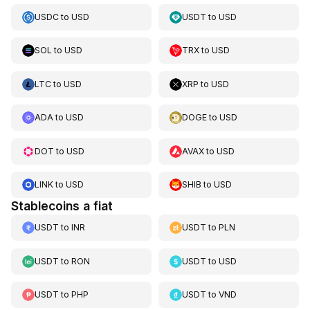
USDC
to
USD
USDT
to
USD
SOL
to
USD
TRX
to
USD
LTC
to
USD
XRP
to
USD
ADA
to
USD
DOGE
to
USD
DOT
to
USD
AVAX
to
USD
LINK
to
USD
SHIB
to
USD
Stablecoins a fiat
USDT
to
INR
USDT
to
PLN
USDT
to
RON
USDT
to
USD
USDT
to
PHP
USDT
to
VND