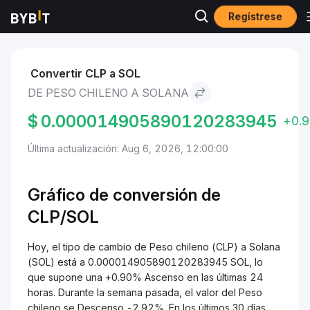
Regístrese
Mercados
Precio de Solana SOL
Peso chileno to Solana
Convertir CLP a SOL
DE PESO CHILENO A SOLANA
$
0.000014905890120283945
+0.
Última actualización: Aug 6, 2026, 12:00:00
Gráfico de conversión de
CLP/SOL
Hoy, el tipo de cambio de Peso chileno (CLP) a Solana
(SOL) está a 0.000014905890120283945 SOL, lo
que supone una +0.90% Ascenso en las últimas 24
horas. Durante la semana pasada, el valor del Peso
chileno se Descenso -2.92%. En los últimos 30 días,