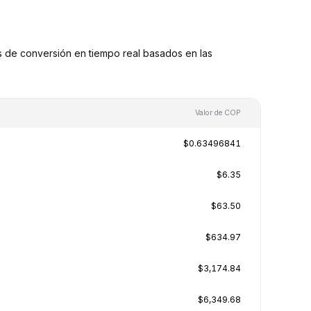
 de conversión en tiempo real basados en las
Valor de COP
$0.63496841
$6.35
$63.50
$634.97
$3,174.84
$6,349.68