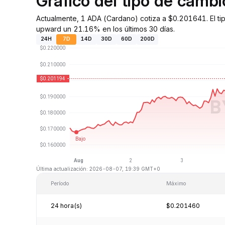
Gráfico del tipo de camb
Actualmente, 1 ADA (Cardano) cotiza a $0.201641. El ti
upward un 21.16% en los últimos 30 días.
24H
7D
14D
30D
60D
200D
Última actualización: 2026-08-07, 19:39 GMT+0
Período
Máximo
24 hora(s)
$0.201460