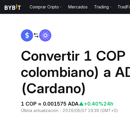
Comprar Cripto
Mercados
Trading
TradFi
Inicio
COP to ADA
Convertir 1 COP
colombiano) a A
(Cardano)
1 COP ≈ 0.001575 ADA
▲
+0.40%
24h
Última actualización
：
2026/08/07 19:39
(
GMT+0
)