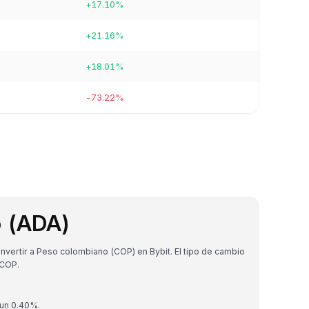
+17.10%
+21.16%
+18.01%
-73.22%
o (ADA)
ertir a Peso colombiano (COP) en Bybit. El tipo de cambio
 COP.
 un 0.40%.