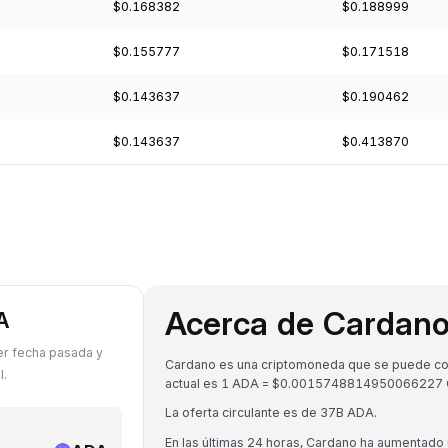
$0.168382
$0.188999
$0.155777
$0.171518
$0.143637
$0.190462
$0.143637
$0.413870
Acerca de Cardan
A
er fecha pasada y
Cardano es una criptomoneda que se puede conv
l.
actual es 1 ADA = $0.0015748814950066227
La oferta circulante es de 37B ADA.
En las últimas 24 horas, Cardano ha aumentado