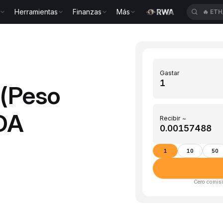
Herramientas
Finanzas
Más
🔥
ETH
Gastar
 (Peso
DA
Recibir ~
1
10
50
Cero comisi