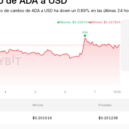
io de ADA a USD
po de cambio de ADA a USD ha down un 0.89% en las últimas 24 hora
Máximo
:
$
0.208704
Mínimo
:
$
0.167814
Mínimo
Promedio
$0.201016
$0.201238