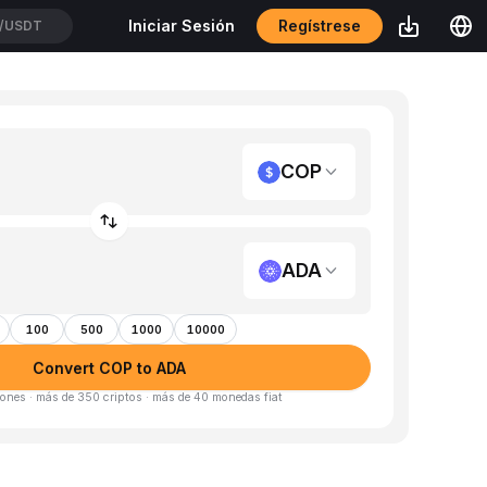
Regístrese
Iniciar Sesión
/USDT
COP
ADA
100
500
1000
10000
Convert COP to ADA
ones · más de 350 criptos · más de 40 monedas fiat