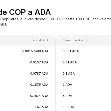
 de COP a ADA
s populares, que van desde 0,001 COP hasta 100 COP, con valores
bit.
Valor de ADA
Convertir ADA a COP
0.00157488 ADA
0.001 ADA
0.0157 ADA
0.01 ADA
0.0787 ADA
0.1 ADA
0.1575 ADA
1 ADA
0.7874 ADA
5 ADA
1.57 ADA
10 ADA