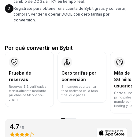
cambio de DOGE a TRY en tiempo real.
Regístrate para obtener una cuenta de Bybit gratis y convertir,
3
comprar, vender u operar DOGE con
cero tarifas por
conversión
.
Por qué convertir en Bybit
Prueba de
Cero tarifas por
Más de
reservas
conversión
86 millone
usuarios
Reservas 1:1 verificadas
Sin cargos ocultos. La
mensualmente mediante
tasa cotizada es la tasa
Únete a uno de
pruebas de Merkle on-
final que pagas.
principales ex
chain.
mundo por vol
trading y liqui
4.7
/ 5