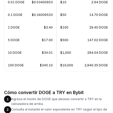
0.01 DOGE
$0.03400953
$10
2.94 DOGE
0.1 DOGE
$0.34009533
$50
14.70 DOGE
1 DOGE
$3.40
$100
29.40 DOGE
5 DOGE
$17.00
$500
147.02 DOGE
10 DOGE
$34.01
$1,000
294.04 DOGE
100 DOGE
$340.10
$10,000
2,940.35 DOGE
Cómo convertir DOGE a TRY en Bybit
Ingresa el monto de DOGE que deseas convertir a TRY en la
1
calculadora de arriba.
Consulta al instante el valor equivalente en TRY según el tipo de
2