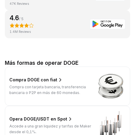
47K Reviews
4.6
/ 5
1.4M Reviews
Más formas de operar DOGE
Compra DOGE con fiat
Compra con tarjeta bancaria, transferencia
bancaria o P2P en más de 60 monedas.
Opera DOGE/USDT en Spot
Accede a una gran liquidez y tarifas de Maker
desde el 0,1%.