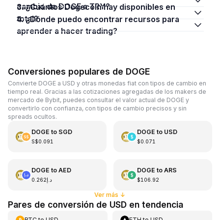
cambio de DOGE a TRY?
3. ¿Cuántos Dogecoin hay disponibles en
total?
4. ¿Dónde puedo encontrar recursos para
aprender a hacer trading?
Conversiones populares de DOGE
Convierte DOGE a USD y otras monedas fiat con tipos de cambio en
tiempo real. Gracias a las cotizaciones agregadas de los makers de
mercado de Bybit, puedes consultar el valor actual de DOGE y
convertirlo con confianza, con tipos de cambio precisos y sin
spreads ocultos.
DOGE
to
SGD
DOGE
to
USD
S$0.091
$0.071
DOGE
to
AED
DOGE
to
ARS
د.إ0.262
$106.92
Ver más
↓
Pares de conversión de USD en tendencia
BTC
to
USD
ETH
to
USD