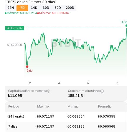
1.80% en los últimos 30 días.
24H
7D
14D
30D
60D
200D
Máximo
:
₺
0.071214
Mínimo
:
₺
0.068404
Última actualización: 2026-08-08, 15:04 GMT+0
Máximo histórico
Mínimo histórico
₺0.731578
₺0.000087
Capitalización de mercado
Suministro circulante
₺11.09B
155.41 B
Período
Máximo
Mínimo
Promedio
C
24 hora(s)
₺0.071157
₺0.069554
₺0.070355
+
7 días
₺0.071157
₺0.069122
₺0.069968
+