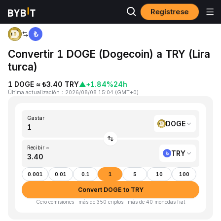
Regístrese
Inicio
DOGE to TRY
Convertir 1 DOGE (Dogecoin) a TRY (Lira
turca)
1 DOGE ≈ ₺3.40 TRY
▲
+1.84%
24h
Última actualización
：
2026/08/08 15:04
(
GMT+0
)
Gastar
DOGE
Recibir ~
TRY
0.001
0.01
0.1
1
5
10
100
Convert DOGE to TRY
Cero comisiones · más de 350 criptos · más de 40 monedas fiat