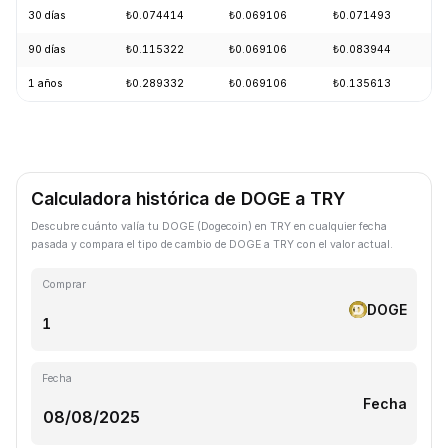
30 días
₺0.074414
₺0.069106
₺0.071493
-
90 días
₺0.115322
₺0.069106
₺0.083944
-
1 años
₺0.289332
₺0.069106
₺0.135613
-
Calculadora histórica de DOGE a TRY
Descubre cuánto valía tu DOGE (Dogecoin) en TRY en cualquier fecha
pasada y compara el tipo de cambio de DOGE a TRY con el valor actual.
Comprar
DOGE
Fecha
Fecha