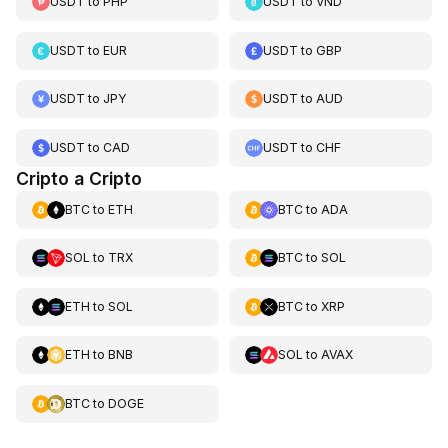
USDT
to
PHP
USDT
to
VND
USDT
to
EUR
USDT
to
GBP
USDT
to
JPY
USDT
to
AUD
USDT
to
CAD
USDT
to
CHF
Cripto a Cripto
BTC
to
ETH
BTC
to
ADA
SOL
to
TRX
BTC
to
SOL
ETH
to
SOL
BTC
to
XRP
ETH
to
BNB
SOL
to
AVAX
BTC
to
DOGE