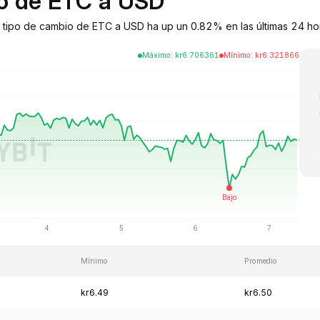
io de ETC a USD
l tipo de cambio de ETC a USD ha up un 0.82% en las últimas 24 hor
Máximo
:
kr
6.706361
Mínimo
:
kr
6.321866
Mínimo
Promedio
kr6.49
kr6.50