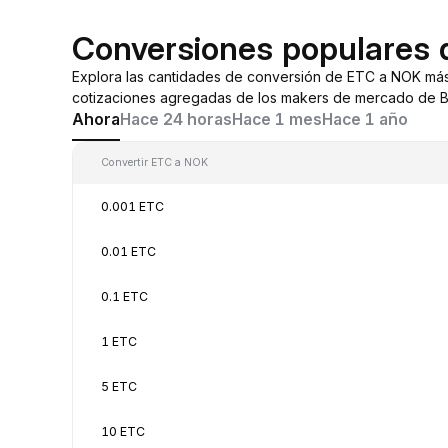
Conversiones populares
Explora las cantidades de conversión de ETC a NOK más
cotizaciones agregadas de los makers de mercado de By
Ahora
Hace 24 horas
Hace 1 mes
Hace 1 año
Convertir ETC a NOK
0.001 ETC
0.01 ETC
0.1 ETC
1 ETC
5 ETC
10 ETC