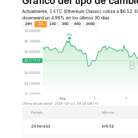
Gráfico del tipo de camb
Actualmente, 1 ETC (Ethereum Classic) cotiza a $6.52. E
downward un 4.96% en los últimos 30 días.
24H
7D
14D
30D
60D
200D
Última actualización: 2026-08-07, 09:19 GMT+0
Período
Máximo
24 hora(s)
kr6.52