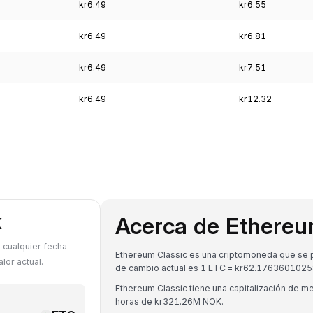
kr6.49
kr6.55
kr6.49
kr6.81
kr6.49
kr7.51
kr6.49
kr12.32
Acerca de Ethereu
K
 cualquier fecha
Ethereum Classic es una criptomoneda que se pu
lor actual.
de cambio actual es 1 ETC = kr62.176360102
Ethereum Classic tiene una capitalización de
horas de kr321.26M NOK.