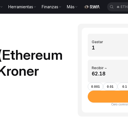
Herramientas
Finanzas
Más
🔥
ETH
Gastar
 (Ethereum
Kroner
Recibir ~
0.001
0.01
0.1
Cero comisi