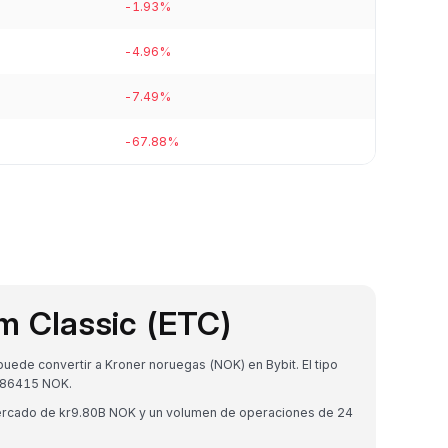
-1.93%
-4.96%
-7.49%
-67.88%
m Classic (ETC)
ede convertir a Kroner noruegas (NOK) en Bybit. El tipo
586415 NOK.
 mercado de kr9.80B NOK y un volumen de operaciones de 24