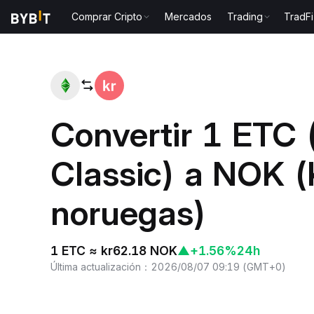
Comprar Cripto
Mercados
Trading
TradFi
Inicio
ETC to NOK
Convertir 1 ETC
Classic) a NOK (
noruegas)
1 ETC ≈ kr62.18 NOK
▲
+1.56%
24h
Última actualización
：
2026/08/07 09:19
(
GMT+0
)