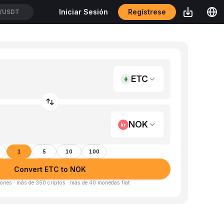
Regístrese
Iniciar Sesión
/USDT
ETC
NOK
1
5
10
100
Convert ETC to NOK
ones · más de 350 criptos · más de 40 monedas fiat