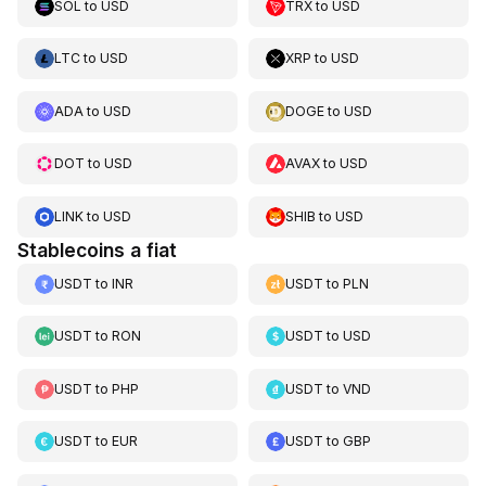
SOL
to
USD
TRX
to
USD
LTC
to
USD
XRP
to
USD
ADA
to
USD
DOGE
to
USD
DOT
to
USD
AVAX
to
USD
LINK
to
USD
SHIB
to
USD
Stablecoins a fiat
USDT
to
INR
USDT
to
PLN
USDT
to
RON
USDT
to
USD
USDT
to
PHP
USDT
to
VND
USDT
to
EUR
USDT
to
GBP