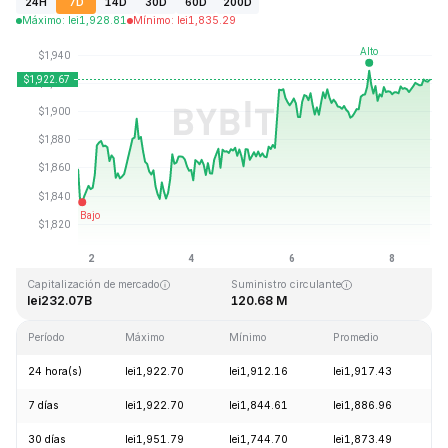
24H
7D
14D
30D
60D
200D
Máximo
:
lei
1,928.81
Mínimo
:
lei
1,835.29
Última actualización: 2026-08-08, 18:01 GMT+0
Máximo histórico
Mínimo histórico
lei4,946.05
lei0.432979
Capitalización de mercado
Suministro circulante
lei232.07B
120.68 M
Período
Máximo
Mínimo
Promedio
C
24 hora(s)
lei1,922.70
lei1,912.16
lei1,917.43
+
7 días
lei1,922.70
lei1,844.61
lei1,886.96
+
30 días
lei1,951.79
lei1,744.70
lei1,873.49
+