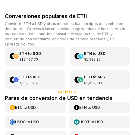
Conversiones populares de ETH
Convierte ETH a USD y otras monedas fiat con tipos de cambio en
tiempo real. Gracias a las cotizaciones agregadas de los makers de
mercado de Bybit, puedes consultar el valor actual de ETH y
convertirlo con confianza, con tipos de cambio precisos y sin
spreads ocultos.
ETH
to
SGD
ETH
to
USD
S$2,457.73
$1,922.96
ETH
to
AED
ETH
to
ARS
د.إ7,062.06
$2,882,514
Ver más
↓
Pares de conversión de USD en tendencia
BTC
to
USD
ETH
to
USD
USDC
to
USD
USDT
to
USD