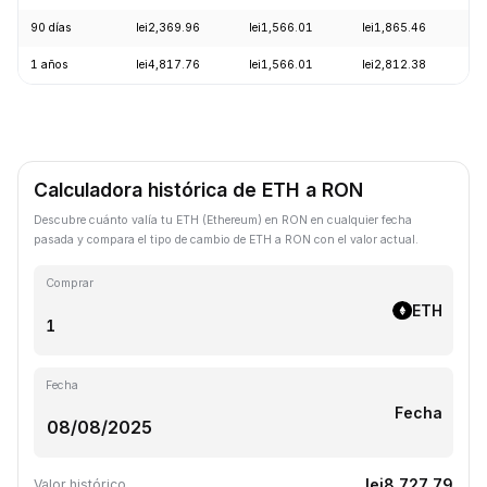
90 días
lei2,369.96
lei1,566.01
lei1,865.46
+
1 años
lei4,817.76
lei1,566.01
lei2,812.38
-
Calculadora histórica de ETH a RON
Descubre cuánto valía tu ETH (Ethereum) en RON en cualquier fecha
pasada y compara el tipo de cambio de ETH a RON con el valor actual.
Comprar
ETH
Fecha
Fecha
lei8,727.79
Valor histórico