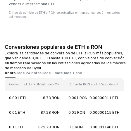
vender o intercambiar ETH
El tipo de cambio de ETH a RON se actualiza en tiempo real según los datos
del mercado.
Conversiones populares de ETH a RON
Explora las cantidades de conversión de ETH a RON más populares,
que van desde 0,001 ETH hasta 100 ETH, con valores de conversión
en tiempo real basados en las cotizaciones agregadas de los makers
de mercado de Bybit.
Ahora
Hace 24 horas
Hace 1 mes
Hace 1 año
Convertir ETH a RON
Valor de RON
Convertir RON a ETH
Valor de ETH
0.001 ETH
8.73 RON
0.001 RON
0.00000011 ETH
0.01 ETH
87.28 RON
0.01 RON
0.00000115 ETH
0.1 ETH
872.78 RON
0.1 RON
0.00001146 ETH