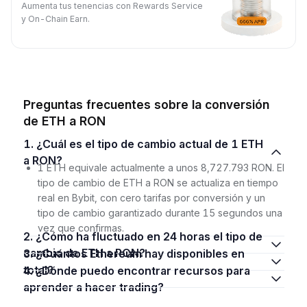
Aumenta tus tenencias con Rewards Service
y On-Chain Earn.
Preguntas frecuentes sobre la conversión
de ETH a RON
1. ¿Cuál es el tipo de cambio actual de 1 ETH
a RON?
1 ETH equivale actualmente a unos 8,727.793 RON. El
tipo de cambio de ETH a RON se actualiza en tiempo
real en Bybit, con cero tarifas por conversión y un
tipo de cambio garantizado durante 15 segundos una
vez que confirmas.
2. ¿Cómo ha fluctuado en 24 horas el tipo de
cambio de ETH a RON?
3. ¿Cuántos Ethereum hay disponibles en
total?
4. ¿Dónde puedo encontrar recursos para
aprender a hacer trading?