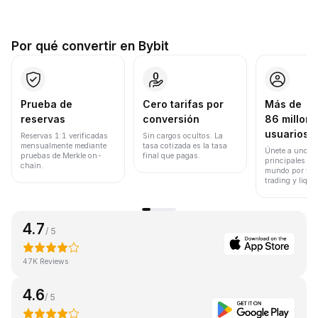
Por qué convertir en Bybit
Prueba de
Cero tarifas por
Más de
reservas
conversión
86 millone
usuarios
Reservas 1:1 verificadas
Sin cargos ocultos. La
mensualmente mediante
tasa cotizada es la tasa
Únete a uno de
pruebas de Merkle on-
final que pagas.
principales ex
chain.
mundo por vol
trading y liqui
4.7
/ 5
47K Reviews
4.6
/ 5