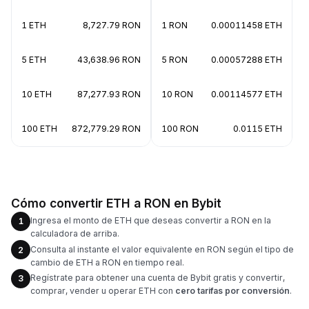
1 ETH
8,727.79 RON
1 RON
0.00011458 ETH
5 ETH
43,638.96 RON
5 RON
0.00057288 ETH
10 ETH
87,277.93 RON
10 RON
0.00114577 ETH
100 ETH
872,779.29 RON
100 RON
0.0115 ETH
Cómo convertir ETH a RON en Bybit
Ingresa el monto de ETH que deseas convertir a RON en la
1
calculadora de arriba.
Consulta al instante el valor equivalente en RON según el tipo de
2
cambio de ETH a RON en tiempo real.
Regístrate para obtener una cuenta de Bybit gratis y convertir,
3
comprar, vender u operar ETH con
cero tarifas por conversión
.