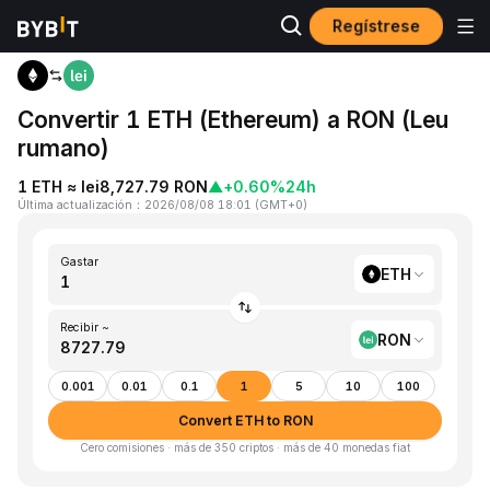
Regístrese
Inicio
ETH to RON
Convertir 1 ETH (Ethereum) a RON (Leu
rumano)
1 ETH ≈ lei8,727.79 RON
▲
+0.60%
24h
Última actualización
：
2026/08/08 18:01
(
GMT+0
)
Gastar
ETH
Recibir ~
RON
0.001
0.01
0.1
1
5
10
100
Convert ETH to RON
Cero comisiones · más de 350 criptos · más de 40 monedas fiat