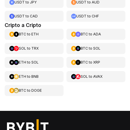
USDT
to
JPY
USDT
to
AUD
USDT
to
CAD
USDT
to
CHF
Cripto a Cripto
BTC
to
ETH
BTC
to
ADA
SOL
to
TRX
BTC
to
SOL
ETH
to
SOL
BTC
to
XRP
ETH
to
BNB
SOL
to
AVAX
BTC
to
DOGE