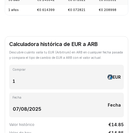
1 años
€0.614399
€0.072821
€0.208998
-
Calculadora histórica de EUR a ARB
Descubre cuánto valía tu EUR (Arbitrum) en ARB en cualquier fecha pasada
y compara el tipo de cambio de EUR a ARB con el valor actual.
Comprar
EUR
Fecha
Fecha
€14.85
Valor histórico
€14.85
Valor de hoy