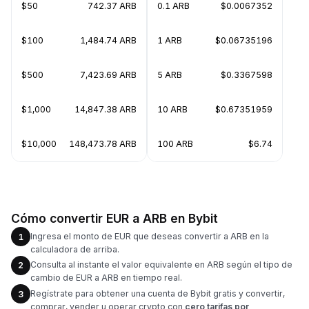
$50
742.37 ARB
0.1 ARB
$0.0067352
$100
1,484.74 ARB
1 ARB
$0.06735196
$500
7,423.69 ARB
5 ARB
$0.3367598
$1,000
14,847.38 ARB
10 ARB
$0.67351959
$10,000
148,473.78 ARB
100 ARB
$6.74
Cómo convertir EUR a ARB en Bybit
Ingresa el monto de EUR que deseas convertir a ARB en la
1
calculadora de arriba.
Consulta al instante el valor equivalente en ARB según el tipo de
2
cambio de EUR a ARB en tiempo real.
Regístrate para obtener una cuenta de Bybit gratis y convertir,
3
comprar, vender u operar crypto con
cero tarifas por