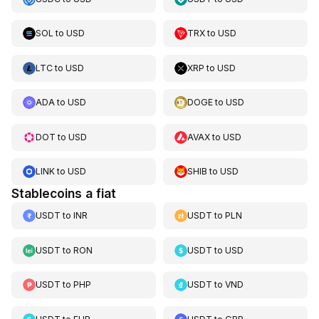
SOL
to
USD
TRX
to
USD
LTC
to
USD
XRP
to
USD
ADA
to
USD
DOGE
to
USD
DOT
to
USD
AVAX
to
USD
LINK
to
USD
SHIB
to
USD
Stablecoins a fiat
USDT
to
INR
USDT
to
PLN
USDT
to
RON
USDT
to
USD
USDT
to
PHP
USDT
to
VND