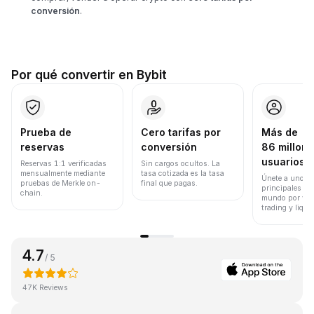
conversión
.
Por qué convertir en Bybit
Prueba de
Cero tarifas por
Más de
reservas
conversión
86 millone
usuarios
Reservas 1:1 verificadas
Sin cargos ocultos. La
mensualmente mediante
tasa cotizada es la tasa
Únete a uno de
pruebas de Merkle on-
final que pagas.
principales ex
chain.
mundo por vol
trading y liqui
4.7
/ 5
47K Reviews