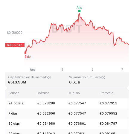
Última actualización: 2026-08-07, 10:01 GMT+0
Máximo histórico
Mínimo histórico
€2.39
€0.070480
Capitalización de mercado
Suministro circulante
€513.90M
6.61 B
Período
Máximo
Mínimo
Promedio
C
24 hora(s)
€0.078280
€0.077547
€0.077913
-
7 días
€0.082606
€0.077547
€0.079952
+
30 días
€0.094980
€0.076801
€0.084797
+
90 días
€0.143042
€0.072821
€0.091651
-