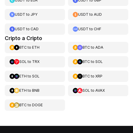
USDT
to
EUR
USDT
to
GBP
USDT
to
JPY
USDT
to
AUD
USDT
to
CAD
USDT
to
CHF
Cripto a Cripto
BTC
to
ETH
BTC
to
ADA
SOL
to
TRX
BTC
to
SOL
ETH
to
SOL
BTC
to
XRP
ETH
to
BNB
SOL
to
AVAX
BTC
to
DOGE