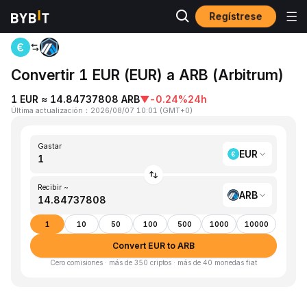
Regístrese
Inicio
EUR to ARB
Convertir 1 EUR (EUR) a ARB (Arbitrum)
1 EUR ≈ 14.84737808 ARB
▼
-0.24%
24h
Última actualización
：
2026/08/07 10:01
(
GMT+0
)
Gastar
EUR
Recibir ~
ARB
1
10
50
100
500
1000
10000
Convert EUR to ARB
Cero comisiones · más de 350 criptos · más de 40 monedas fiat