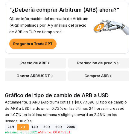
"¿Debería comprar Arbitrum (ARB) ahora?"
Obtén información del mercado de Arbitrum
(ARB) impulsada por IA y análisis del precio
de ARB en EUR en tiempo real.
Pregunta a TradeGPT
Precio de ARB
Predicción de precio
Operar ARB/USDT
Comprar ARB
Gráfico del tipo de cambio de ARB a USD
Actualmente, 1 ARB (Arbitrum) cotiza a $0.077696. El tipo de cambio
de ARB a USD ha down un 0.72% en las últimas 24 horas, increased
un 1.07% en la última semana y slightly upward un 2.46% en los
últimos 30 días.
24H
7D
14D
30D
60D
200D
Máximo
:
€
0.083821
Mínimo
:
€
0.075951