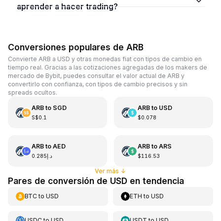
aprender a hacer trading?
Conversiones populares de ARB
Convierte ARB a USD y otras monedas fiat con tipos de cambio en
tiempo real. Gracias a las cotizaciones agregadas de los makers de
mercado de Bybit, puedes consultar el valor actual de ARB y
convertirlo con confianza, con tipos de cambio precisos y sin
spreads ocultos.
ARB
to
SGD
ARB
to
USD
S$0.1
$0.078
ARB
to
AED
ARB
to
ARS
د.إ0.285
$116.53
Ver más
↓
Pares de conversión de USD en tendencia
BTC
to
USD
ETH
to
USD
USDC
to
USD
USDT
to
USD