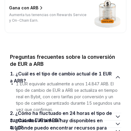
Gana con ARB
Aumenta tus tenencias con Rewards Service
y On-Chain Earn.
Preguntas frecuentes sobre la conversión
de EUR a ARB
1. ¿Cuál es el tipo de cambio actual de 1 EUR
a ARB?
1 EUR equivale actualmente a unos 14.847 ARB. El
tipo de cambio de EUR a ARB se actualiza en tiempo
real en Bybit, con cero tarifas por conversión y un
tipo de cambio garantizado durante 15 segundos una
vez que confirmas.
2. ¿Cómo ha fluctuado en 24 horas el tipo de
cambio de EUR a ARB?
3. ¿Cuántos Arbitrum hay disponibles en
total?
4. ¿Dónde puedo encontrar recursos para