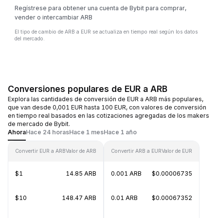
Regístrese para obtener una cuenta de Bybit para comprar,
vender o intercambiar ARB
El tipo de cambio de ARB a EUR se actualiza en tiempo real según los datos
del mercado.
Conversiones populares de EUR a ARB
Explora las cantidades de conversión de EUR a ARB más populares,
que van desde 0,001 EUR hasta 100 EUR, con valores de conversión
en tiempo real basados en las cotizaciones agregadas de los makers
de mercado de Bybit.
Ahora
Hace 24 horas
Hace 1 mes
Hace 1 año
Convertir EUR a ARB
Valor de ARB
Convertir ARB a EUR
Valor de EUR
$1
14.85 ARB
0.001 ARB
$0.00006735
$10
148.47 ARB
0.01 ARB
$0.00067352