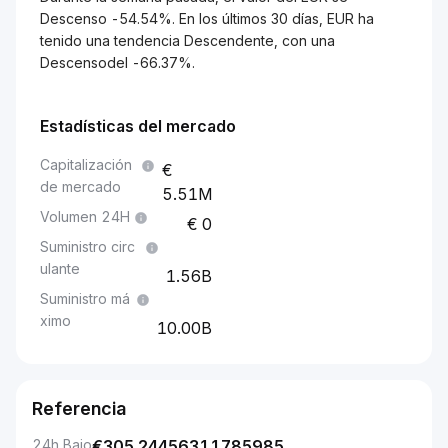
Descenso -54.54%. En los últimos 30 días, EUR ha
tenido una tendencia Descendente, con una
Descensodel -66.37%.
Estadísticas del mercado
Capitalización
de mercado
5.51M
Volumen 24H
0
Suministro circ
ulante
1.56B
Suministro má
ximo
10.00B
Referencia
24h Bajo
€
305.24456311785985