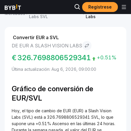
Regístrese
Precio de Slash Vision
EUR to Slash Vision
Mercados
Labs SVL
Labs
Convertir EUR a SVL
DE EUR A SLASH VISION LABS
€
326.7698806529341
+0.51%
Última actualización: Aug 6, 2026, 09:00:00
Gráfico de conversión de
EUR/SVL
Hoy, el tipo de cambio de EUR (EUR) a Slash Vision
Labs (SVL) está a 326.7698806529341 SVL, lo que
supone una +0.51% Ascenso en las últimas 24 horas.
Durante la semana pasada, el valor del EUR se