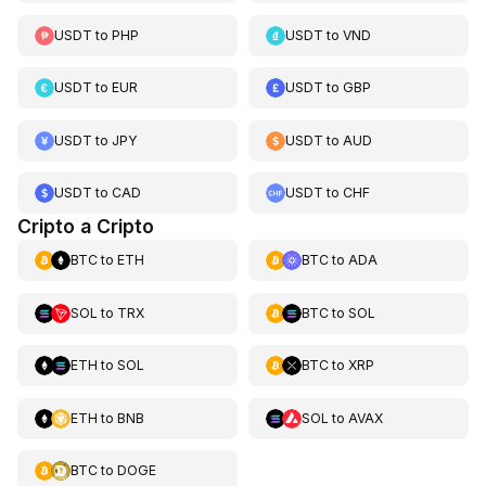
USDT
to
PHP
USDT
to
VND
USDT
to
EUR
USDT
to
GBP
USDT
to
JPY
USDT
to
AUD
USDT
to
CAD
USDT
to
CHF
Cripto a Cripto
BTC
to
ETH
BTC
to
ADA
SOL
to
TRX
BTC
to
SOL
ETH
to
SOL
BTC
to
XRP
ETH
to
BNB
SOL
to
AVAX
BTC
to
DOGE