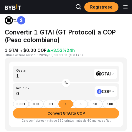
Regístrese
Inicio
GTAI to COP
Convertir 1 GTAI (GT Protocol) a COP
(Peso colombiano)
1 GTAI ≈ $0.00 COP
▲
+3.53%
24h
Última actualización
：
2026/08/09 03:31
(
GMT+0
)
Gastar
GTAI
Recibir ~
COP
0.001
0.01
0.1
1
5
10
100
Convert GTAI to COP
Cero comisiones · más de 350 criptos · más de 40 monedas fiat