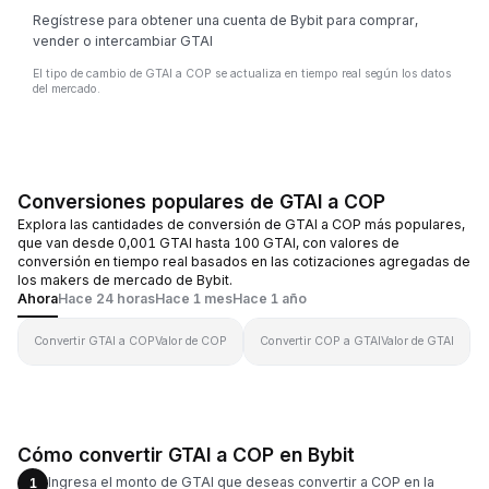
Regístrese para obtener una cuenta de Bybit para comprar,
vender o intercambiar GTAI
El tipo de cambio de GTAI a COP se actualiza en tiempo real según los datos
del mercado.
Conversiones populares de GTAI a COP
Explora las cantidades de conversión de GTAI a COP más populares,
que van desde 0,001 GTAI hasta 100 GTAI, con valores de
conversión en tiempo real basados en las cotizaciones agregadas de
los makers de mercado de Bybit.
Ahora
Hace 24 horas
Hace 1 mes
Hace 1 año
Convertir GTAI a COP
Valor de COP
Convertir COP a GTAI
Valor de GTAI
Cómo convertir GTAI a COP en Bybit
Ingresa el monto de GTAI que deseas convertir a COP en la
1