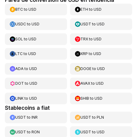
BTC
to
USD
ETH
to
USD
USDC
to
USD
USDT
to
USD
SOL
to
USD
TRX
to
USD
LTC
to
USD
XRP
to
USD
ADA
to
USD
DOGE
to
USD
DOT
to
USD
AVAX
to
USD
LINK
to
USD
SHIB
to
USD
Stablecoins a fiat
USDT
to
INR
USDT
to
PLN
USDT
to
RON
USDT
to
USD