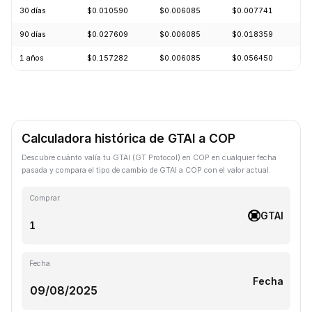
30 días
$0.010590
$0.006085
$0.007741
-
90 días
$0.027609
$0.006085
$0.018359
-
1 años
$0.157282
$0.006085
$0.056450
-
Calculadora histórica de GTAI a COP
Descubre cuánto valía tu GTAI (GT Protocol) en COP en cualquier fecha
pasada y compara el tipo de cambio de GTAI a COP con el valor actual.
Comprar
GTAI
Fecha
Fecha