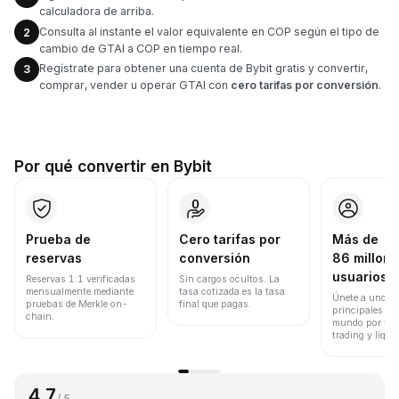
calculadora de arriba.
Consulta al instante el valor equivalente en COP según el tipo de
2
cambio de GTAI a COP en tiempo real.
Regístrate para obtener una cuenta de Bybit gratis y convertir,
3
comprar, vender u operar GTAI con
cero tarifas por conversión
.
Por qué convertir en Bybit
Prueba de
Cero tarifas por
Más de
reservas
conversión
86 millone
usuarios
Reservas 1:1 verificadas
Sin cargos ocultos. La
mensualmente mediante
tasa cotizada es la tasa
Únete a uno de
pruebas de Merkle on-
final que pagas.
principales ex
chain.
mundo por vol
trading y liqui
4.7
/ 5