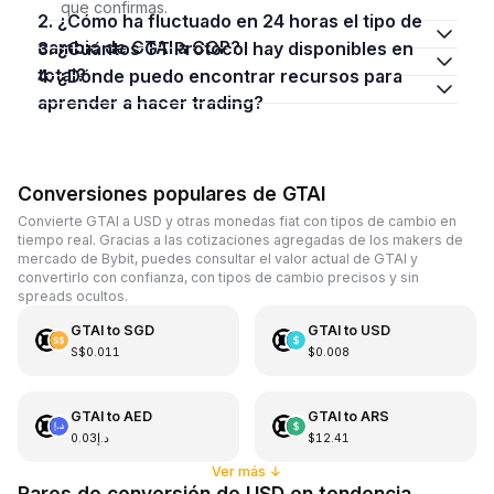
que confirmas.
2. ¿Cómo ha fluctuado en 24 horas el tipo de
cambio de GTAI a COP?
3. ¿Cuántos GT Protocol hay disponibles en
total?
4. ¿Dónde puedo encontrar recursos para
aprender a hacer trading?
Conversiones populares de GTAI
Convierte GTAI a USD y otras monedas fiat con tipos de cambio en
tiempo real. Gracias a las cotizaciones agregadas de los makers de
mercado de Bybit, puedes consultar el valor actual de GTAI y
convertirlo con confianza, con tipos de cambio precisos y sin
spreads ocultos.
GTAI
to
SGD
GTAI
to
USD
S$0.011
$0.008
GTAI
to
AED
GTAI
to
ARS
د.إ0.03
$12.41
Ver más
↓
Pares de conversión de USD en tendencia