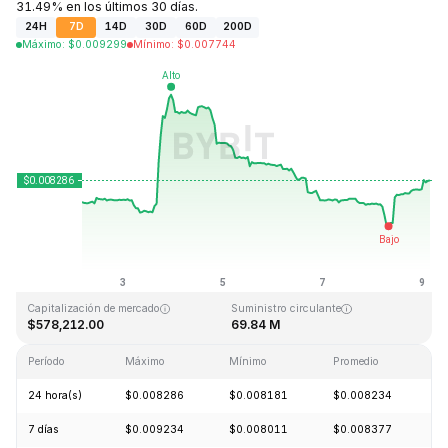
31.49% en los últimos 30 días.
24H
7D
14D
30D
60D
200D
Máximo
:
$
0.009299
Mínimo
:
$
0.007744
Última actualización: 2026-08-09, 03:31 GMT+0
Máximo histórico
Mínimo histórico
$5.46
$0.006047
Capitalización de mercado
Suministro circulante
$578,212.00
69.84 M
Período
Máximo
Mínimo
Promedio
C
24 hora(s)
$0.008286
$0.008181
$0.008234
+
7 días
$0.009234
$0.008011
$0.008377
+