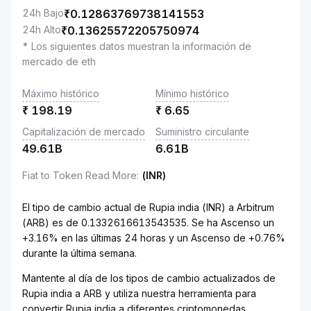
24h Bajo
₹
0.12863769738141553
24h Alto
₹
0.13625572205750974
* Los siguientes datos muestran la información de
mercado de eth
Máximo histórico
Mínimo histórico
₹
198.19
₹
6.65
Capitalización de mercado
Suministro circulante
49.61B
6.61B
Fiat to Token Read More
:
(INR)
El tipo de cambio actual de Rupia india (INR) a Arbitrum
(ARB) es de 0.1332616613543535. Se ha Ascenso un
+3.16% en las últimas 24 horas y un Ascenso de +0.76%
durante la última semana.
Mantente al día de los tipos de cambio actualizados de
Rupia india a ARB y utiliza nuestra herramienta para
convertir Rupia india a diferentes criptomonedas