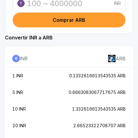
INR
₹
Comprar ARB
Convertir INR a ARB
INR
ARB
1 INR
0.1332616613543535 ARB
5 INR
0.6663083067717675 ARB
10 INR
1.332616613543535 ARB
20 INR
2.66523322708707 ARB