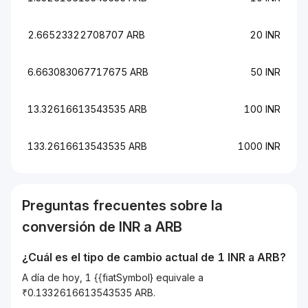
2.66523322708707 ARB
20 INR
6.663083067717675 ARB
50 INR
13.32616613543535 ARB
100 INR
133.2616613543535 ARB
1000 INR
Preguntas frecuentes sobre la
conversión de
INR
a
ARB
¿Cuál es el tipo de cambio actual de 1
INR
a
ARB
?
A día de hoy, 1 {{fiatSymbol} equivale a
₹0.1332616613543535 ARB.