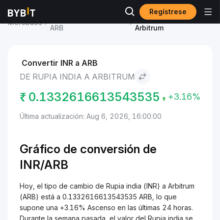
Regístrese
Precio de Arbitrum
Rupia india to
Mercados
ARB
Arbitrum
Convertir INR a ARB
DE RUPIA INDIA A ARBITRUM
₹
0.1332616613543535
+3.16%
Última actualización: Aug 6, 2026, 16:00:00
Gráfico de conversión de
INR/ARB
Hoy, el tipo de cambio de Rupia india (INR) a Arbitrum
(ARB) está a 0.1332616613543535 ARB, lo que
supone una +3.16% Ascenso en las últimas 24 horas.
Durante la semana pasada, el valor del Rupia india se