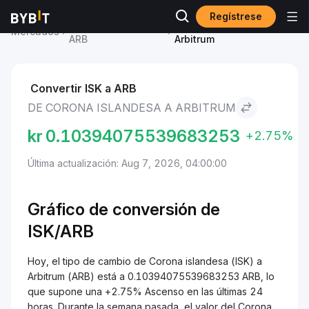
Regístrese
Precio de Arbitrum
Corona islandesa to
Mercados
ARB
Arbitrum
Convertir ISK a ARB
DE CORONA ISLANDESA A ARBITRUM
kr
0.10394075539683253
+2.75%
Última actualización: Aug 7, 2026, 04:00:00
Gráfico de conversión de
ISK/ARB
Hoy, el tipo de cambio de Corona islandesa (ISK) a
Arbitrum (ARB) está a 0.10394075539683253 ARB, lo
que supone una +2.75% Ascenso en las últimas 24
horas. Durante la semana pasada, el valor del Corona