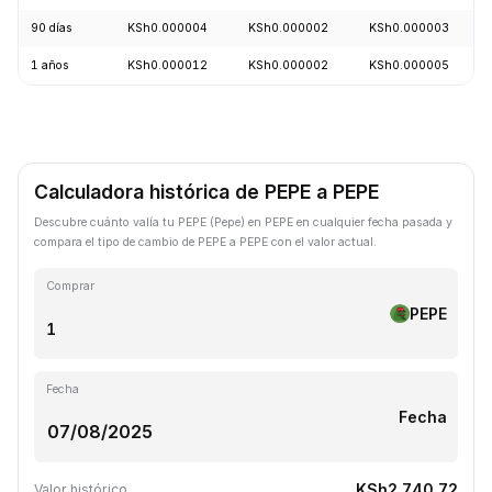
90 días
KSh0.000004
KSh0.000002
KSh0.000003
1 años
KSh0.000012
KSh0.000002
KSh0.000005
Calculadora histórica de PEPE a PEPE
Descubre cuánto valía tu PEPE (Pepe) en PEPE en cualquier fecha pasada y
compara el tipo de cambio de PEPE a PEPE con el valor actual.
Comprar
PEPE
Fecha
Fecha
KSh2,740.72
Valor histórico