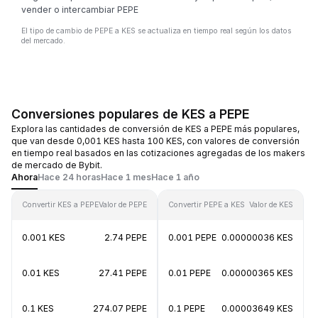
vender o intercambiar PEPE
El tipo de cambio de PEPE a KES se actualiza en tiempo real según los datos
del mercado.
Conversiones populares de KES a PEPE
Explora las cantidades de conversión de KES a PEPE más populares,
que van desde 0,001 KES hasta 100 KES, con valores de conversión
en tiempo real basados en las cotizaciones agregadas de los makers
de mercado de Bybit.
Ahora
Hace 24 horas
Hace 1 mes
Hace 1 año
Convertir KES a PEPE
Valor de PEPE
Convertir PEPE a KES
Valor de KES
0.001 KES
2.74 PEPE
0.001 PEPE
0.00000036 KES
0.01 KES
27.41 PEPE
0.01 PEPE
0.00000365 KES
0.1 KES
274.07 PEPE
0.1 PEPE
0.00003649 KES