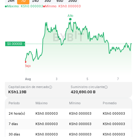
24H
7D
14D
30D
60D
200D
Máximo
:
KSh
0.000003
Mínimo
:
KSh
0.000003
Última actualización: 2026-08-07, 21:04 GMT+0
Máximo histórico
Mínimo histórico
KSh0.000028
KSh0.000000
Capitalización de mercado
Suministro circulante
KSh1.19B
420,690.00 B
Período
Máximo
Mínimo
Promedio
24 hora(s)
KSh0.000003
KSh0.000003
KSh0.000003
7 días
KSh0.000003
KSh0.000003
KSh0.000003
30 días
KSh0.000003
KSh0.000003
KSh0.000003