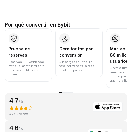
Por qué convertir en Bybit
Prueba de
Cero tarifas por
Más de
reservas
conversión
86 millone
usuarios
Reservas 1:1 verificadas
Sin cargos ocultos. La
mensualmente mediante
tasa cotizada es la tasa
Únete a uno de
pruebas de Merkle on-
final que pagas.
principales ex
chain.
mundo por vol
trading y liqui
4.7
/ 5
47K Reviews
4.6
/ 5