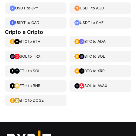
USDT
to
JPY
USDT
to
AUD
USDT
to
CAD
USDT
to
CHF
Cripto a Cripto
BTC
to
ETH
BTC
to
ADA
SOL
to
TRX
BTC
to
SOL
ETH
to
SOL
BTC
to
XRP
ETH
to
BNB
SOL
to
AVAX
BTC
to
DOGE