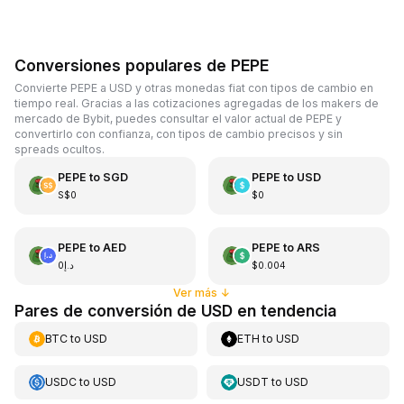
Conversiones populares de PEPE
Convierte PEPE a USD y otras monedas fiat con tipos de cambio en
tiempo real. Gracias a las cotizaciones agregadas de los makers de
mercado de Bybit, puedes consultar el valor actual de PEPE y
convertirlo con confianza, con tipos de cambio precisos y sin
spreads ocultos.
PEPE
to
SGD
PEPE
to
USD
S$0
$0
PEPE
to
AED
PEPE
to
ARS
د.إ0
$0.004
Ver más
↓
Pares de conversión de USD en tendencia
BTC
to
USD
ETH
to
USD
USDC
to
USD
USDT
to
USD