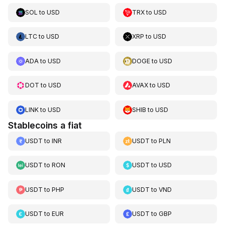
SOL
to
USD
TRX
to
USD
LTC
to
USD
XRP
to
USD
ADA
to
USD
DOGE
to
USD
DOT
to
USD
AVAX
to
USD
LINK
to
USD
SHIB
to
USD
Stablecoins a fiat
USDT
to
INR
USDT
to
PLN
USDT
to
RON
USDT
to
USD
USDT
to
PHP
USDT
to
VND
USDT
to
EUR
USDT
to
GBP