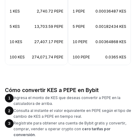
1 KES
2,740.72 PEPE
1 PEPE
0.00036487 KES
5 KES
13,703.59 PEPE
5 PEPE
0.00182434 KES
10 KES
27,407.17 PEPE
10 PEPE
0.00364868 KES
100 KES
274,071.74 PEPE
100 PEPE
0.0365 KES
Cómo convertir KES a PEPE en Bybit
Ingresa el monto de KES que deseas convertir a PEPE en la
1
calculadora de arriba.
Consulta al instante el valor equivalente en PEPE según el tipo de
2
cambio de KES a PEPE en tiempo real.
Regístrate para obtener una cuenta de Bybit gratis y convertir,
3
comprar, vender u operar crypto con
cero tarifas por
conversión
.