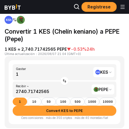
Regístrese
Inicio
KES to PEPE
Convertir 1 KES (Chelín keniano) a PEPE
(Pepe)
1 KES ≈ 2,740.71742565 PEPE
▼
-0.53%
24h
Última actualización
：
2026/08/07 21:04
(
GMT+0
)
Gastar
KES
Recibir ~
PEPE
1
10
50
100
500
1000
10000
Convert KES to PEPE
Cero comisiones · más de 350 criptos · más de 40 monedas fiat