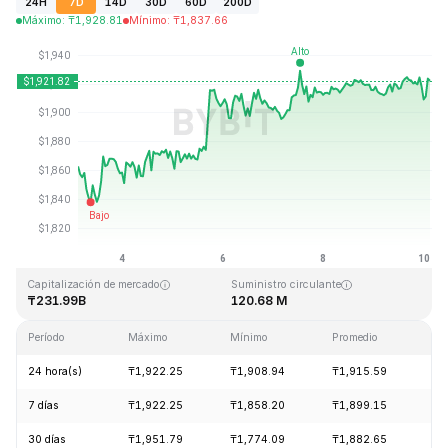
24H
7D
14D
30D
60D
200D
Máximo
:
₸
1,928.81
Mínimo
:
₸
1,837.66
Última actualización: 2026-08-10, 03:03 GMT+0
Máximo histórico
Mínimo histórico
₸4,946.05
₸0.432979
Capitalización de mercado
Suministro circulante
₸231.99B
120.68 M
Período
Máximo
Mínimo
Promedio
Ca
24 hora(s)
₸1,922.25
₸1,908.94
₸1,915.59
+0
7 días
₸1,922.25
₸1,858.20
₸1,899.15
+3
30 días
₸1,951.79
₸1,774.09
₸1,882.65
+7