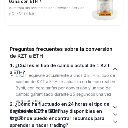
Gana con ETH
Aumenta tus tenencias con Rewards Service
y On-Chain Earn.
Preguntas frecuentes sobre la conversión
de KZT a ETH
1. ¿Cuál es el tipo de cambio actual de 1 KZT
a ETH?
1 KZT equivale actualmente a unos 0 ETH. El tipo de
cambio de KZT a ETH se actualiza en tiempo real en
Bybit, con cero tarifas por conversión y un tipo de
cambio garantizado durante 15 segundos una vez
que confirmas.
2. ¿Cómo ha fluctuado en 24 horas el tipo de
cambio de KZT a ETH?
3. ¿Cuántos Ethereum hay disponibles en
total?
4. ¿Dónde puedo encontrar recursos para
aprender a hacer trading?