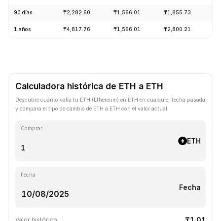
90 días
₸2,282.60
₸1,566.01
₸1,855.73
+1
1 años
₸4,817.76
₸1,566.01
₸2,800.21
-5
Calculadora histórica de ETH a ETH
Descubre cuánto valía tu ETH (Ethereum) en ETH en cualquier fecha pasada
y compara el tipo de cambio de ETH a ETH con el valor actual.
Comprar
ETH
Fecha
Fecha
₸1.01
Valor histórico