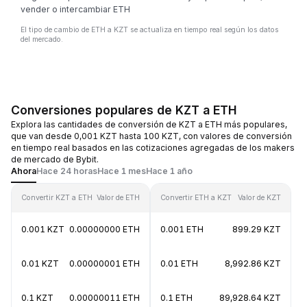
vender o intercambiar ETH
El tipo de cambio de ETH a KZT se actualiza en tiempo real según los datos
del mercado.
Conversiones populares de KZT a ETH
Explora las cantidades de conversión de KZT a ETH más populares,
que van desde 0,001 KZT hasta 100 KZT, con valores de conversión
en tiempo real basados en las cotizaciones agregadas de los makers
de mercado de Bybit.
Ahora
Hace 24 horas
Hace 1 mes
Hace 1 año
Convertir KZT a ETH
Valor de ETH
Convertir ETH a KZT
Valor de KZT
0.001 KZT
0.00000000 ETH
0.001 ETH
899.29 KZT
0.01 KZT
0.00000001 ETH
0.01 ETH
8,992.86 KZT
0.1 KZT
0.00000011 ETH
0.1 ETH
89,928.64 KZT