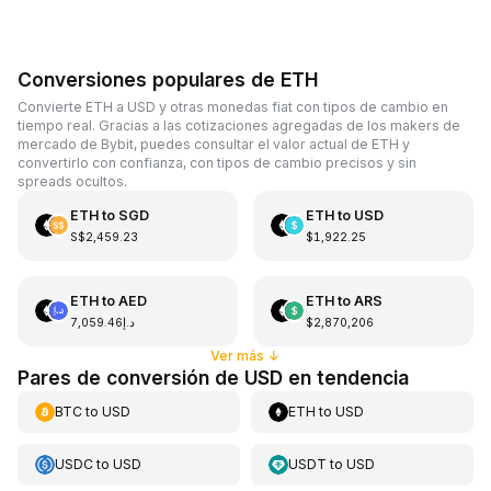
Conversiones populares de ETH
Convierte ETH a USD y otras monedas fiat con tipos de cambio en
tiempo real. Gracias a las cotizaciones agregadas de los makers de
mercado de Bybit, puedes consultar el valor actual de ETH y
convertirlo con confianza, con tipos de cambio precisos y sin
spreads ocultos.
ETH
to
SGD
ETH
to
USD
S$2,459.23
$1,922.25
ETH
to
AED
ETH
to
ARS
د.إ7,059.46
$2,870,206
Ver más
↓
Pares de conversión de USD en tendencia
BTC
to
USD
ETH
to
USD
USDC
to
USD
USDT
to
USD