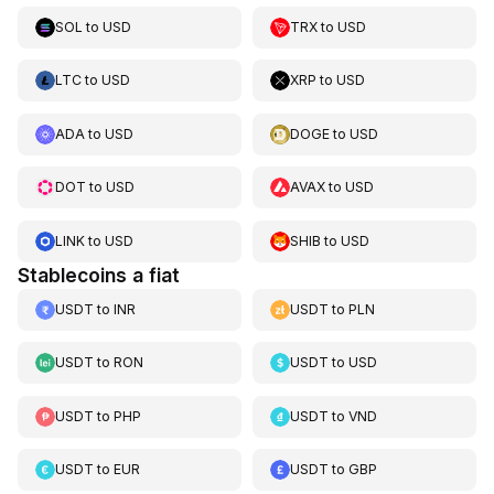
SOL
to
USD
TRX
to
USD
LTC
to
USD
XRP
to
USD
ADA
to
USD
DOGE
to
USD
DOT
to
USD
AVAX
to
USD
LINK
to
USD
SHIB
to
USD
Stablecoins a fiat
USDT
to
INR
USDT
to
PLN
USDT
to
RON
USDT
to
USD
USDT
to
PHP
USDT
to
VND
USDT
to
EUR
USDT
to
GBP