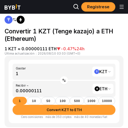
Regístrese
Inicio
KZT to ETH
Convertir 1 KZT (Tenge kazajo) a ETH
(Ethereum)
1 KZT ≈ 0.00000111 ETH
▼
-0.47%
24h
Última actualización
：
2026/08/10 03:03
(
GMT+0
)
Gastar
KZT
Recibir ~
ETH
1
10
50
100
500
1000
10000
Convert KZT to ETH
Cero comisiones · más de 350 criptos · más de 40 monedas fiat