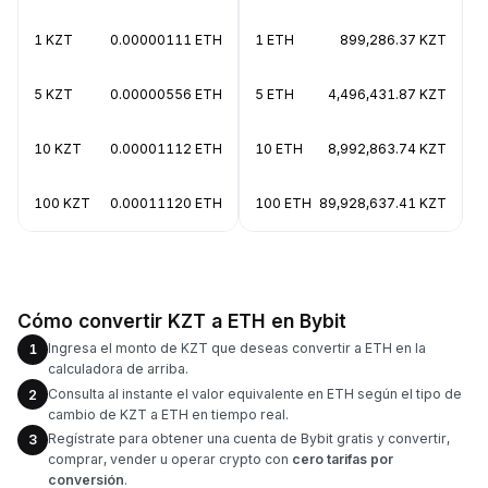
1 KZT
0.00000111 ETH
1 ETH
899,286.37 KZT
5 KZT
0.00000556 ETH
5 ETH
4,496,431.87 KZT
10 KZT
0.00001112 ETH
10 ETH
8,992,863.74 KZT
100 KZT
0.00011120 ETH
100 ETH
89,928,637.41 KZT
Cómo convertir KZT a ETH en Bybit
Ingresa el monto de KZT que deseas convertir a ETH en la
1
calculadora de arriba.
Consulta al instante el valor equivalente en ETH según el tipo de
2
cambio de KZT a ETH en tiempo real.
Regístrate para obtener una cuenta de Bybit gratis y convertir,
3
comprar, vender u operar crypto con
cero tarifas por
conversión
.