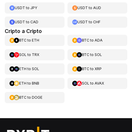
USDT
to
JPY
USDT
to
AUD
USDT
to
CAD
USDT
to
CHF
Cripto a Cripto
BTC
to
ETH
BTC
to
ADA
SOL
to
TRX
BTC
to
SOL
ETH
to
SOL
BTC
to
XRP
ETH
to
BNB
SOL
to
AVAX
BTC
to
DOGE