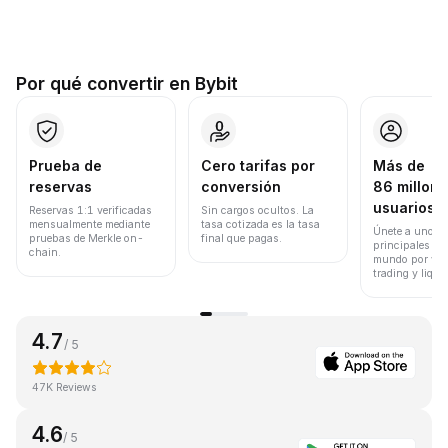
Por qué convertir en Bybit
Prueba de
Cero tarifas por
Más de
reservas
conversión
86 millone
usuarios
Reservas 1:1 verificadas
Sin cargos ocultos. La
mensualmente mediante
tasa cotizada es la tasa
Únete a uno de
pruebas de Merkle on-
final que pagas.
principales ex
chain.
mundo por vol
trading y liqui
4.7
/ 5
47K Reviews
4.6
/ 5