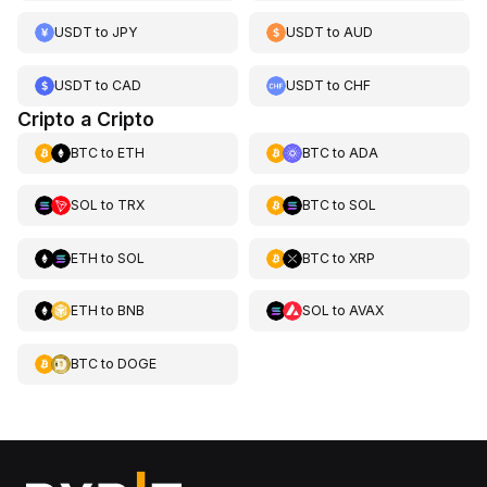
USDT
to
JPY
USDT
to
AUD
USDT
to
CAD
USDT
to
CHF
Cripto a Cripto
BTC
to
ETH
BTC
to
ADA
SOL
to
TRX
BTC
to
SOL
ETH
to
SOL
BTC
to
XRP
ETH
to
BNB
SOL
to
AVAX
BTC
to
DOGE