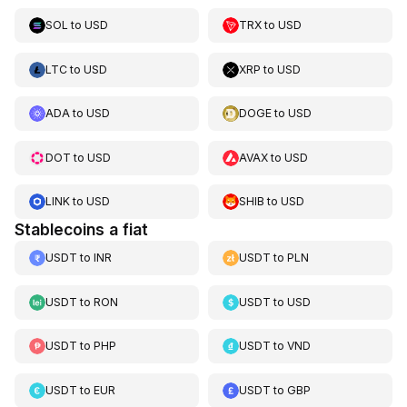
SOL
to
USD
TRX
to
USD
LTC
to
USD
XRP
to
USD
ADA
to
USD
DOGE
to
USD
DOT
to
USD
AVAX
to
USD
LINK
to
USD
SHIB
to
USD
Stablecoins a fiat
USDT
to
INR
USDT
to
PLN
USDT
to
RON
USDT
to
USD
USDT
to
PHP
USDT
to
VND
USDT
to
EUR
USDT
to
GBP