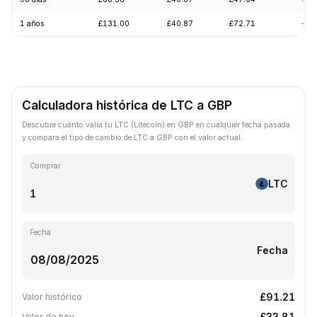
1 años
£131.00
£40.87
£72.71
-62
Calculadora histórica de LTC a GBP
Descubre cuánto valía tu LTC (Litecoin) en GBP en cualquier fecha pasada
y compara el tipo de cambio de LTC a GBP con el valor actual.
Comprar
LTC
Fecha
Fecha
£91.21
Valor histórico
£33.81
Valor de hoy