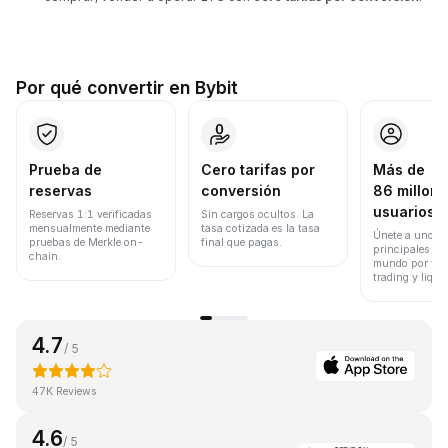
Por qué convertir en Bybit
Prueba de
Cero tarifas por
Más de
reservas
conversión
86 millone
usuarios
Reservas 1:1 verificadas
Sin cargos ocultos. La
mensualmente mediante
tasa cotizada es la tasa
Únete a uno de
pruebas de Merkle on-
final que pagas.
principales ex
chain.
mundo por vol
trading y liqui
4.7
/ 5
47K Reviews
4.6
/ 5