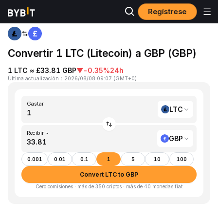
Regístrese
Inicio
LTC to GBP
Convertir 1 LTC (Litecoin) a GBP (GBP)
1 LTC ≈ £33.81 GBP
▼
-0.35%
24h
Última actualización
：
2026/08/08 09:07
(
GMT+0
)
Gastar
LTC
Recibir ~
GBP
0.001
0.01
0.1
1
5
10
100
Convert LTC to GBP
Cero comisiones · más de 350 criptos · más de 40 monedas fiat