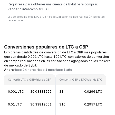
Regístrese para obtener una cuenta de Bybit para comprar,
vender o intercambiar LTC
El tipo de cambio de LTC a GBP se actualiza en tiempo real según los datos
del mercado.
Conversiones populares de LTC a GBP
Explora las cantidades de conversión de LTC a GBP más populares,
que van desde 0,001 LTC hasta 100 LTC, con valores de conversión
en tiempo real basados en las cotizaciones agregadas de los makers
de mercado de Bybit.
Ahora
Hace 24 horas
Hace 1 mes
Hace 1 año
Convertir LTC a GBP
Valor de GBP
Convertir GBP a LTC
Valor de LTC
0.001 LTC
$0.03381265
$1
0.0296 LTC
0.01 LTC
$0.33812651
$10
0.2957 LTC