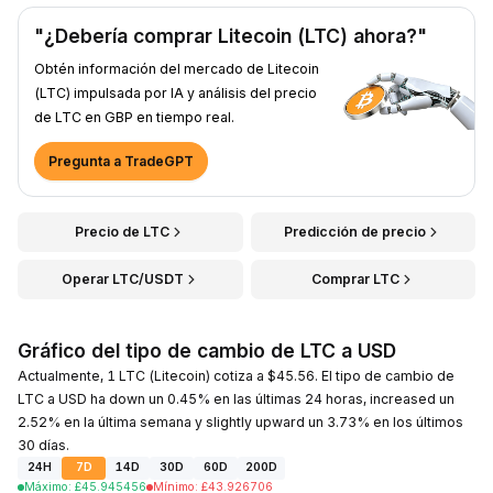
"¿Debería comprar Litecoin (LTC) ahora?"
Obtén información del mercado de Litecoin
(LTC) impulsada por IA y análisis del precio
de LTC en GBP en tiempo real.
Pregunta a TradeGPT
Precio de LTC
Predicción de precio
Operar LTC/USDT
Comprar LTC
Gráfico del tipo de cambio de LTC a USD
Actualmente, 1 LTC (Litecoin) cotiza a $45.56. El tipo de cambio de
LTC a USD ha down un 0.45% en las últimas 24 horas, increased un
2.52% en la última semana y slightly upward un 3.73% en los últimos
30 días.
24H
7D
14D
30D
60D
200D
Máximo
:
£
45.945456
Mínimo
:
£
43.926706