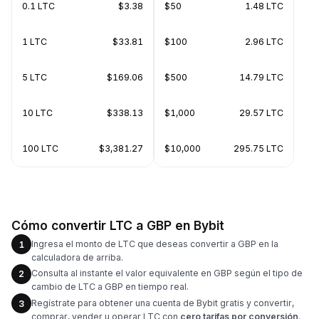
0.1 LTC
$3.38
$50
1.48 LTC
1 LTC
$33.81
$100
2.96 LTC
5 LTC
$169.06
$500
14.79 LTC
10 LTC
$338.13
$1,000
29.57 LTC
100 LTC
$3,381.27
$10,000
295.75 LTC
Cómo convertir LTC a GBP en Bybit
Ingresa el monto de LTC que deseas convertir a GBP en la
1
calculadora de arriba.
Consulta al instante el valor equivalente en GBP según el tipo de
2
cambio de LTC a GBP en tiempo real.
Regístrate para obtener una cuenta de Bybit gratis y convertir,
3
comprar, vender u operar LTC con
cero tarifas por conversión
.