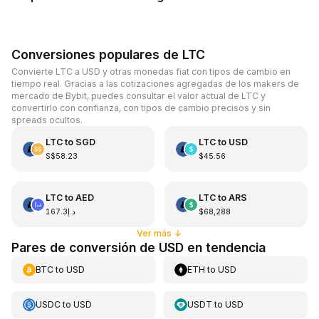
Conversiones populares de LTC
Convierte LTC a USD y otras monedas fiat con tipos de cambio en
tiempo real. Gracias a las cotizaciones agregadas de los makers de
mercado de Bybit, puedes consultar el valor actual de LTC y
convertirlo con confianza, con tipos de cambio precisos y sin
spreads ocultos.
LTC
to
SGD
LTC
to
USD
S$58.23
$45.56
LTC
to
AED
LTC
to
ARS
د.إ167.3
$68,288
Ver más
↓
Pares de conversión de USD en tendencia
BTC
to
USD
ETH
to
USD
USDC
to
USD
USDT
to
USD