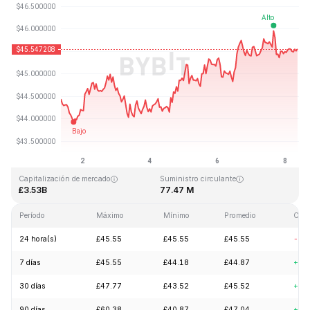
Última actualización: 2026-08-08, 09:07 GMT+0
Máximo histórico
Mínimo histórico
£410.26
£1.15
Capitalización de mercado
Suministro circulante
£3.53B
77.47 M
Período
Máximo
Mínimo
Promedio
Cam
24 hora(s)
£45.55
£45.55
£45.55
-0.
7 días
£45.55
£44.18
£44.87
+2.
30 días
£47.77
£43.52
£45.52
+3.
90 días
£60.38
£40.87
£47.04
+6.