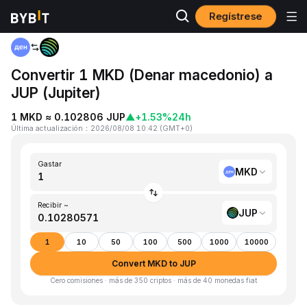
Regístrese
Inicio
MKD to JUP
Convertir 1 MKD (Denar macedonio) a
JUP (Jupiter)
1 MKD ≈ 0.102806 JUP
▲
+1.53%
24h
Última actualización
：
2026/08/08 10:42
(
GMT+0
)
Gastar
MKD
Recibir ~
JUP
1
10
50
100
500
1000
10000
Convert MKD to JUP
Cero comisiones · más de 350 criptos · más de 40 monedas fiat