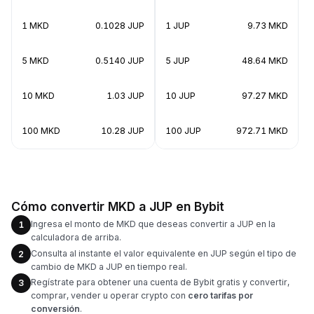
1 MKD
0.1028 JUP
1 JUP
9.73 MKD
5 MKD
0.5140 JUP
5 JUP
48.64 MKD
10 MKD
1.03 JUP
10 JUP
97.27 MKD
100 MKD
10.28 JUP
100 JUP
972.71 MKD
Cómo convertir MKD a JUP en Bybit
Ingresa el monto de MKD que deseas convertir a JUP en la
1
calculadora de arriba.
Consulta al instante el valor equivalente en JUP según el tipo de
2
cambio de MKD a JUP en tiempo real.
Regístrate para obtener una cuenta de Bybit gratis y convertir,
3
comprar, vender u operar crypto con
cero tarifas por
conversión
.