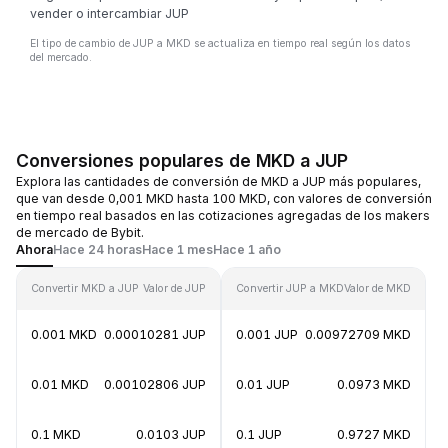
vender o intercambiar JUP
El tipo de cambio de JUP a MKD se actualiza en tiempo real según los datos
del mercado.
Conversiones populares de MKD a JUP
Explora las cantidades de conversión de MKD a JUP más populares,
que van desde 0,001 MKD hasta 100 MKD, con valores de conversión
en tiempo real basados en las cotizaciones agregadas de los makers
de mercado de Bybit.
Ahora
Hace 24 horas
Hace 1 mes
Hace 1 año
Convertir MKD a JUP
Valor de JUP
Convertir JUP a MKD
Valor de MKD
0.001 MKD
0.00010281 JUP
0.001 JUP
0.00972709 MKD
0.01 MKD
0.00102806 JUP
0.01 JUP
0.0973 MKD
0.1 MKD
0.0103 JUP
0.1 JUP
0.9727 MKD