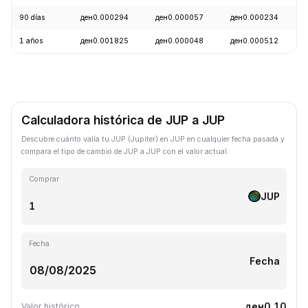
90 días
ден0.000294
ден0.000057
ден0.000234
1 años
ден0.001825
ден0.000048
ден0.000512
Calculadora histórica de JUP a JUP
Descubre cuánto valía tu JUP (Jupiter) en JUP en cualquier fecha pasada y
compara el tipo de cambio de JUP a JUP con el valor actual.
Comprar
JUP
Fecha
Fecha
ден0.10
Valor histórico