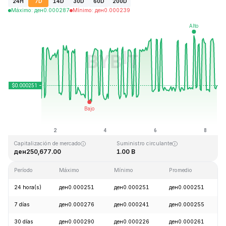
24H
7D
14D
30D
60D
200D
Máximo
:
ден
0.000287
Mínimo
:
ден
0.000239
Última actualización: 2026-08-08, 10:42 GMT+0
Máximo histórico
Mínimo histórico
ден0.128999
ден0.000004
Capitalización de mercado
Suministro circulante
ден250,677.00
1.00 B
Período
Máximo
Mínimo
Promedio
24 hora(s)
ден0.000251
ден0.000251
ден0.000251
7 días
ден0.000276
ден0.000241
ден0.000255
30 días
ден0.000290
ден0.000226
ден0.000261