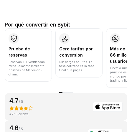
Por qué convertir en Bybit
Prueba de
Cero tarifas por
Más de
reservas
conversión
86 millone
usuarios
Reservas 1:1 verificadas
Sin cargos ocultos. La
mensualmente mediante
tasa cotizada es la tasa
Únete a uno de
pruebas de Merkle on-
final que pagas.
principales ex
chain.
mundo por vol
trading y liqui
4.7
/ 5
47K Reviews
4.6
/ 5