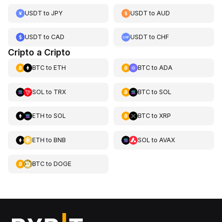
USDT
to
JPY
USDT
to
AUD
USDT
to
CAD
USDT
to
CHF
Cripto a Cripto
BTC
to
ETH
BTC
to
ADA
SOL
to
TRX
BTC
to
SOL
ETH
to
SOL
BTC
to
XRP
ETH
to
BNB
SOL
to
AVAX
BTC
to
DOGE