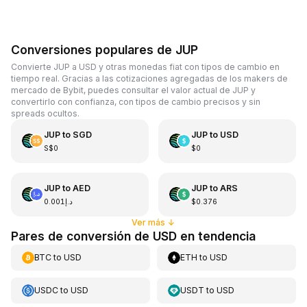
Conversiones populares de JUP
Convierte JUP a USD y otras monedas fiat con tipos de cambio en
tiempo real. Gracias a las cotizaciones agregadas de los makers de
mercado de Bybit, puedes consultar el valor actual de JUP y
convertirlo con confianza, con tipos de cambio precisos y sin
spreads ocultos.
JUP
to
SGD
JUP
to
USD
S$0
$0
JUP
to
AED
JUP
to
ARS
د.إ0.001
$0.376
Ver más
↓
Pares de conversión de USD en tendencia
BTC
to
USD
ETH
to
USD
USDC
to
USD
USDT
to
USD