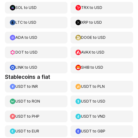
SOL
to
USD
TRX
to
USD
LTC
to
USD
XRP
to
USD
ADA
to
USD
DOGE
to
USD
DOT
to
USD
AVAX
to
USD
LINK
to
USD
SHIB
to
USD
Stablecoins a fiat
USDT
to
INR
USDT
to
PLN
USDT
to
RON
USDT
to
USD
USDT
to
PHP
USDT
to
VND
USDT
to
EUR
USDT
to
GBP