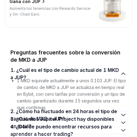
Gana con JUP
Aumenta tus tenencias con Rewards Service
y On-Chain Earn.
Preguntas frecuentes sobre la conversión
de MKD a JUP
1. ¿Cuál es el tipo de cambio actual de 1 MKD
a JUP?
1 MKD equivale actualmente a unos 0.103 JUP. El tipo
de cambio de MKD a JUP se actualiza en tiempo real
en Bybit, con cero tarifas por conversión y un tipo de
cambio garantizado durante 15 segundos una vez
que confirmas.
2. ¿Cómo ha fluctuado en 24 horas el tipo de
cambio de MKD a JUP?
3. ¿Cuántos Jupiter Project hay disponibles
en total?
4. ¿Dónde puedo encontrar recursos para
aprender a hacer trading?