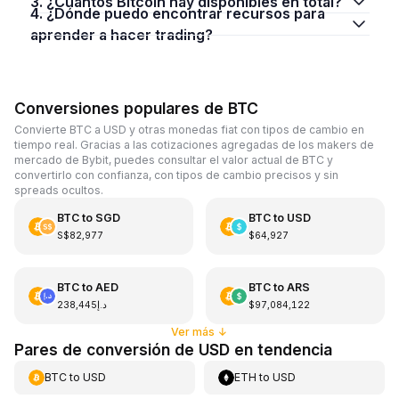
3. ¿Cuántos Bitcoin hay disponibles en total?
4. ¿Dónde puedo encontrar recursos para
aprender a hacer trading?
Conversiones populares de BTC
Convierte BTC a USD y otras monedas fiat con tipos de cambio en
tiempo real. Gracias a las cotizaciones agregadas de los makers de
mercado de Bybit, puedes consultar el valor actual de BTC y
convertirlo con confianza, con tipos de cambio precisos y sin
spreads ocultos.
BTC
to
SGD
BTC
to
USD
S$82,977
$64,927
BTC
to
AED
BTC
to
ARS
د.إ238,445
$97,084,122
Ver más
↓
Pares de conversión de USD en tendencia
BTC
to
USD
ETH
to
USD