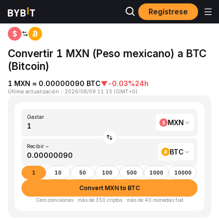
Regístrese
Inicio
MXN to BTC
Convertir 1 MXN (Peso mexicano) a BTC
(Bitcoin)
1 MXN ≈ 0.00000090 BTC
▼
-0.03%
24h
Última actualización
：
2026/08/09 11:15
(
GMT+0
)
Gastar
MXN
Recibir ~
BTC
1
10
50
100
500
1000
10000
Convert MXN to BTC
Cero comisiones · más de 350 criptos · más de 40 monedas fiat