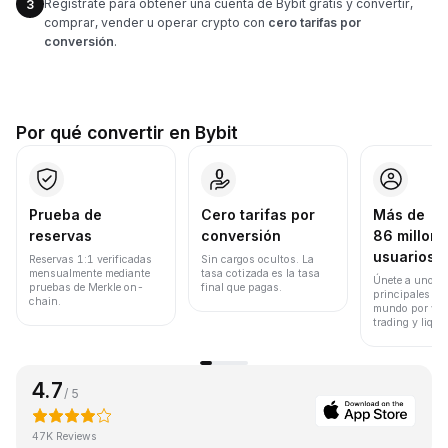
Regístrate para obtener una cuenta de Bybit gratis y convertir,
3
comprar, vender u operar crypto con
cero tarifas por
conversión
.
Por qué convertir en Bybit
Prueba de
Cero tarifas por
Más de
reservas
conversión
86 millone
usuarios
Reservas 1:1 verificadas
Sin cargos ocultos. La
mensualmente mediante
tasa cotizada es la tasa
Únete a uno de
pruebas de Merkle on-
final que pagas.
principales ex
chain.
mundo por vol
trading y liqui
4.7
/ 5
47K Reviews