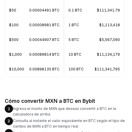
$50
0.00004491 BTC
0.1 BTC
$111,341.79
$100
0.00008981 BTC
1 BTC
$1,113,418
$500
0.00044907 BTC
5 BTC
$5,567,090
$1,000
0.00089814 BTC
10 BTC
$11,134,179
$10,000
0.00898135 BTC
100 BTC
$111,341,795
Cómo convertir MXN a BTC en Bybit
Ingresa el monto de MXN que deseas convertir a BTC en la
1
calculadora de arriba.
Consulta al instante el valor equivalente en BTC según el tipo de
2
cambio de MXN a BTC en tiempo real.