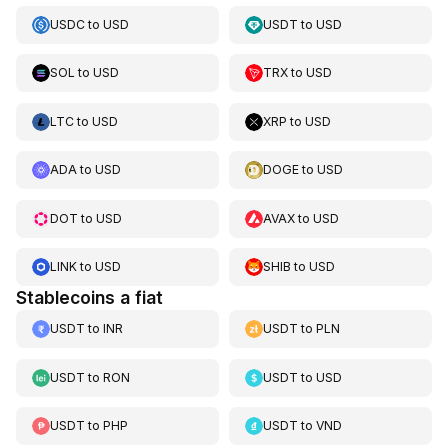
USDC
to
USD
USDT
to
USD
SOL
to
USD
TRX
to
USD
LTC
to
USD
XRP
to
USD
ADA
to
USD
DOGE
to
USD
DOT
to
USD
AVAX
to
USD
LINK
to
USD
SHIB
to
USD
Stablecoins a fiat
USDT
to
INR
USDT
to
PLN
USDT
to
RON
USDT
to
USD
USDT
to
PHP
USDT
to
VND