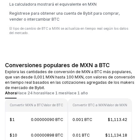
La calculadora mostrará el equivalente en MXN
Regístrese para obtener una cuenta de Bybit para comprar,
vender o intercambiar BTC
El tipo de cambio de BTC a MXN se actualiza en tiempo real según los datos
del mercado.
Conversiones populares de MXN a BTC
Explora las cantidades de conversión de MXN a BTC más populares,
que van desde 0,001 MXN hasta 100 MXN, con valores de conversión
en tiempo real basados en las cotizaciones agregadas de los makers
de mercado de Bybit.
Ahora
Hace 24 horas
Hace 1 mes
Hace 1 año
Convertir MXN a BTC
Valor de BTC
Convertir BTC a MXN
Valor de MXN
$1
0.00000090 BTC
0.001 BTC
$1,113.42
$10
0.00000898 BTC
0.01 BTC
$11,134.18