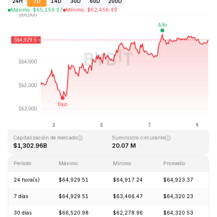
24H
7D
14D
30D
60D
200D
Máximo
:
$
65,159.07
Mínimo
:
$
62,456.49
Última actualización: 2026-08-09, 11:15 GMT+0
Máximo histórico
Mínimo histórico
$126,080.00
$67.81
Capitalización de mercado
Suministro circulante
$1,302.96B
20.07 M
Período
Máximo
Mínimo
Promedio
C
24 hora(s)
$64,929.51
$64,917.24
$64,923.37
-
7 días
$64,929.51
$63,466.47
$64,320.23
+
30 días
$66,520.98
$62,278.96
$64,320.53
+