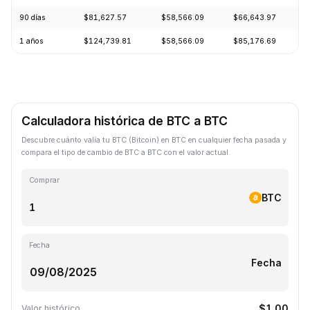
90 días
$81,627.57
$58,566.09
$66,643.97
+
1 años
$124,739.81
$58,566.09
$85,176.69
-
Calculadora histórica de BTC a BTC
Descubre cuánto valía tu BTC (Bitcoin) en BTC en cualquier fecha pasada y
compara el tipo de cambio de BTC a BTC con el valor actual.
Comprar
BTC
Fecha
Fecha
$1.00
Valor histórico