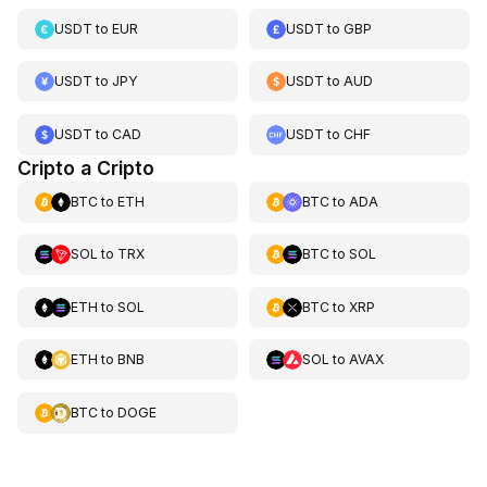
USDT
to
EUR
USDT
to
GBP
USDT
to
JPY
USDT
to
AUD
USDT
to
CAD
USDT
to
CHF
Cripto a Cripto
BTC
to
ETH
BTC
to
ADA
SOL
to
TRX
BTC
to
SOL
ETH
to
SOL
BTC
to
XRP
ETH
to
BNB
SOL
to
AVAX
BTC
to
DOGE