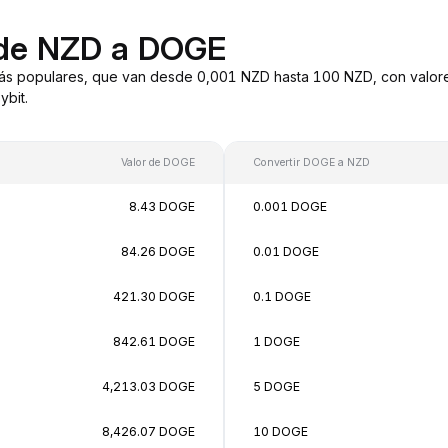
 de NZD a DOGE
ás populares, que van desde 0,001 NZD hasta 100 NZD, con valore
bit.
Valor de DOGE
Convertir DOGE a NZD
8.43 DOGE
0.001 DOGE
84.26 DOGE
0.01 DOGE
421.30 DOGE
0.1 DOGE
842.61 DOGE
1 DOGE
4,213.03 DOGE
5 DOGE
8,426.07 DOGE
10 DOGE