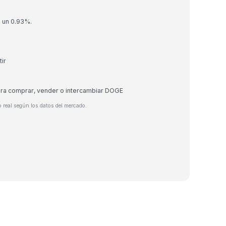
o un 0.93%.
ir
ara comprar, vender o intercambiar DOGE
 real según los datos del mercado.