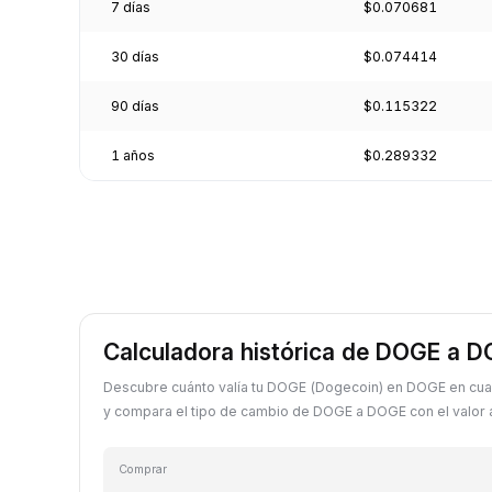
7 días
$0.070681
30 días
$0.074414
90 días
$0.115322
1 años
$0.289332
Calculadora histórica de DOGE a 
Descubre cuánto valía tu DOGE (Dogecoin) en DOGE en cua
y compara el tipo de cambio de DOGE a DOGE con el valor a
Comprar