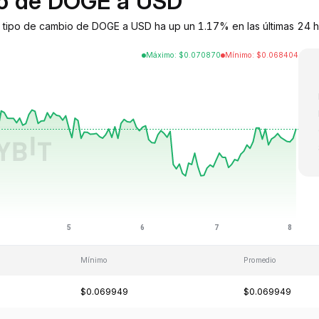
bio de DOGE a USD
tipo de cambio de DOGE a USD ha up un 1.17% en las últimas 24 ho
Máximo
:
$
0.070870
Mínimo
:
$
0.068404
Mínimo
Promedio
$0.069949
$0.069949