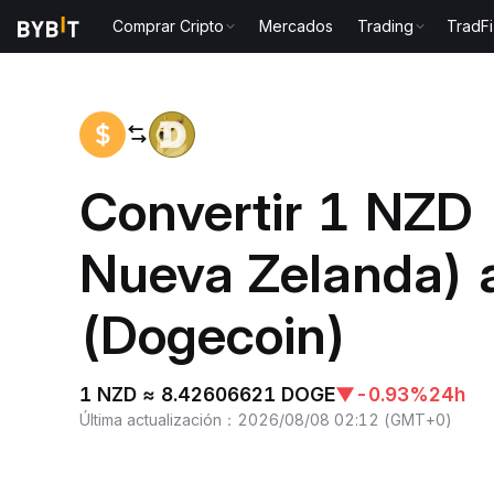
Comprar Cripto
Mercados
Trading
TradFi
Inicio
NZD to DOGE
Convertir 1 NZD 
Nueva Zelanda)
(Dogecoin)
1 NZD ≈ 8.42606621 DOGE
▼
-0.93%
24h
Última actualización
：
2026/08/08 02:12
(
GMT+0
)