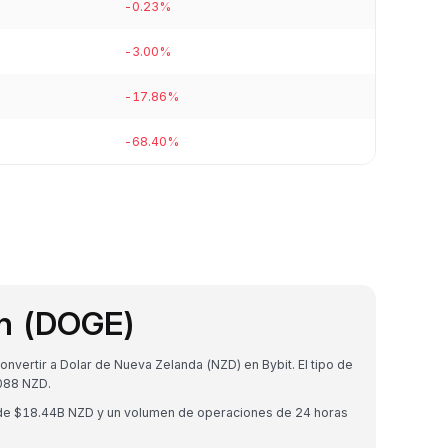
-0.23%
-3.00%
-17.86%
-68.40%
in (DOGE)
vertir a Dolar de Nueva Zelanda (NZD) en Bybit. El tipo de
088 NZD.
 de $18.44B NZD y un volumen de operaciones de 24 horas