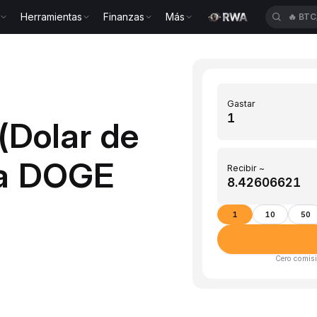
Herramientas
Finanzas
Más
🔥
BTC
Gastar
(Dolar de
 a DOGE
Recibir ~
1
10
50
Cero comisi