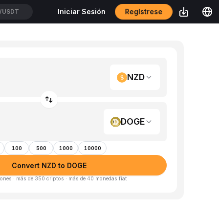
Regístrese
Iniciar Sesión
/USDT
NZD
DOGE
100
500
1000
10000
Convert NZD to DOGE
ones · más de 350 criptos · más de 40 monedas fiat