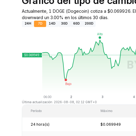
Gráfico del tipo de cam
Actualmente, 1 DOGE (Dogecoin) cotiza a $0.069926. El 
downward un 3.00% en los últimos 30 días.
24H
7D
14D
30D
60D
200D
Última actualización: 2026-08-08, 02:12 GMT+0
Período
Máximo
24 hora(s)
$0.069949