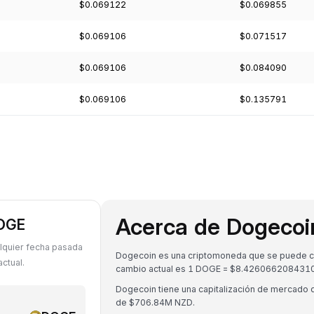
$0.069122
$0.069855
$0.069106
$0.071517
$0.069106
$0.084090
$0.069106
$0.135791
Acerca de Dogeco
DOGE
lquier fecha pasada
Dogecoin es una criptomoneda que se puede con
ctual.
cambio actual es 1 DOGE = $8.426066208431
Dogecoin tiene una capitalización de mercado
de $706.84M NZD.