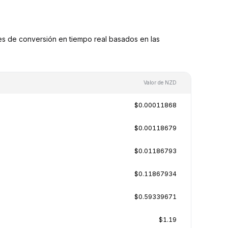
s de conversión en tiempo real basados en las
Valor de NZD
$0.00011868
$0.00118679
$0.01186793
$0.11867934
$0.59339671
$1.19