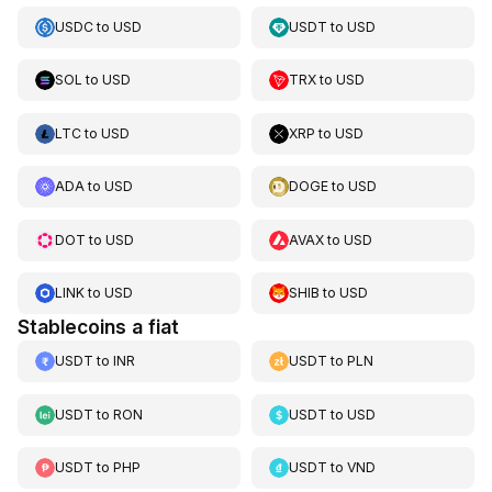
USDC
to
USD
USDT
to
USD
SOL
to
USD
TRX
to
USD
LTC
to
USD
XRP
to
USD
ADA
to
USD
DOGE
to
USD
DOT
to
USD
AVAX
to
USD
LINK
to
USD
SHIB
to
USD
Stablecoins a fiat
USDT
to
INR
USDT
to
PLN
USDT
to
RON
USDT
to
USD
USDT
to
PHP
USDT
to
VND