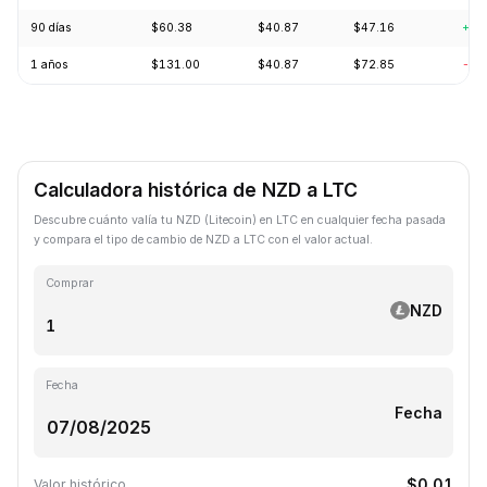
90 días
$60.38
$40.87
$47.16
+6.
1 años
$131.00
$40.87
$72.85
-61
Calculadora histórica de NZD a LTC
Descubre cuánto valía tu NZD (Litecoin) en LTC en cualquier fecha pasada
y compara el tipo de cambio de NZD a LTC con el valor actual.
Comprar
NZD
Fecha
Fecha
$0.01
Valor histórico