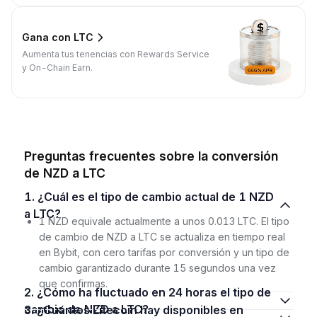
Gana con LTC
Aumenta tus tenencias con Rewards Service
y On-Chain Earn.
Preguntas frecuentes sobre la conversión
de NZD a LTC
1. ¿Cuál es el tipo de cambio actual de 1 NZD
a LTC?
1 NZD equivale actualmente a unos 0.013 LTC. El tipo
de cambio de NZD a LTC se actualiza en tiempo real
en Bybit, con cero tarifas por conversión y un tipo de
cambio garantizado durante 15 segundos una vez
que confirmas.
2. ¿Cómo ha fluctuado en 24 horas el tipo de
cambio de NZD a LTC?
3. ¿Cuántos Litecoin hay disponibles en