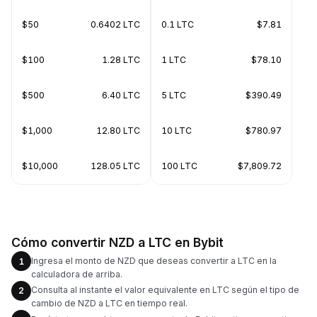
$50
0.6402 LTC
0.1 LTC
$7.81
$100
1.28 LTC
1 LTC
$78.10
$500
6.40 LTC
5 LTC
$390.49
$1,000
12.80 LTC
10 LTC
$780.97
$10,000
128.05 LTC
100 LTC
$7,809.72
Cómo convertir NZD a LTC en Bybit
Ingresa el monto de NZD que deseas convertir a LTC en la
1
calculadora de arriba.
Consulta al instante el valor equivalente en LTC según el tipo de
2
cambio de NZD a LTC en tiempo real.