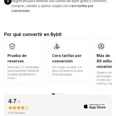
Regístrate para obtener una cuenta de Bybit gratis y convertir,
3
comprar, vender u operar crypto con
cero tarifas por
conversión
.
Por qué convertir en Bybit
Prueba de
Cero tarifas por
Más de
reservas
conversión
86 millone
usuarios
Reservas 1:1 verificadas
Sin cargos ocultos. La
mensualmente mediante
tasa cotizada es la tasa
Únete a uno de
pruebas de Merkle on-
final que pagas.
principales ex
chain.
mundo por vol
trading y liqui
4.7
/ 5
47K Reviews