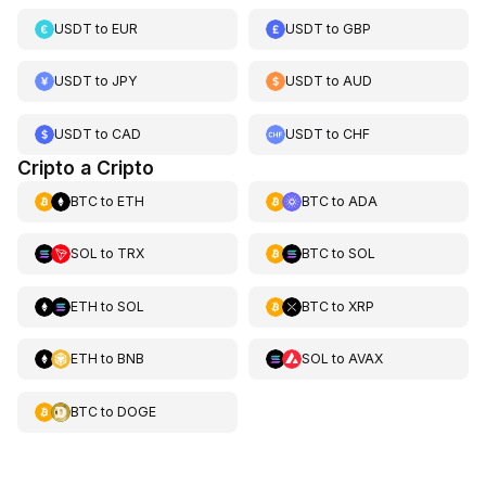
USDT
to
EUR
USDT
to
GBP
USDT
to
JPY
USDT
to
AUD
USDT
to
CAD
USDT
to
CHF
Cripto a Cripto
BTC
to
ETH
BTC
to
ADA
SOL
to
TRX
BTC
to
SOL
ETH
to
SOL
BTC
to
XRP
ETH
to
BNB
SOL
to
AVAX
BTC
to
DOGE