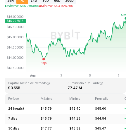
24H
7D
14D
30D
60D
200D
Máximo
:
$
45.796895
Mínimo
:
$
43.926706
Última actualización: 2026-08-07, 11:46 GMT+0
Máximo histórico
Mínimo histórico
$410.26
$1.15
Capitalización de mercado
Suministro circulante
$3.55B
77.47 M
Período
Máximo
Mínimo
Promedio
Cam
24 hora(s)
$45.79
$45.40
$45.60
+1.
7 días
$45.79
$44.18
$44.84
+1.
30 días
$47.77
$43.52
$45.47
+5.