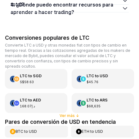
total?
4. ¿Dónde puedo encontrar recursos para
aprender a hacer trading?
Conversiones populares de LTC
Convierte LTC a USD y otras monedas fiat con tipos de cambio en
tiempo real. Gracias a las cotizaciones agregadas de los makers de
mercado de Bybit, puedes consultar el valor actual de LTC y
convertirlo con confianza, con tipos de cambio precisos y sin
spreads ocultos.
LTC
to
SGD
LTC
to
USD
S$58.63
$45.76
LTC
to
AED
LTC
to
ARS
د.إ168.07
$68,635
Ver más
↓
Pares de conversión de USD en tendencia
BTC
to
USD
ETH
to
USD