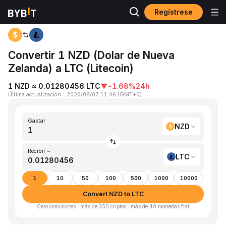
Regístrese
Inicio
NZD to LTC
Convertir 1 NZD (Dolar de Nueva
Zelanda) a LTC (Litecoin)
1 NZD ≈ 0.01280456 LTC
▼
-1.68%
24h
Última actualización
：
2026/08/07 11:46
(
GMT+0
)
Gastar
NZD
Recibir ~
LTC
1
10
50
100
500
1000
10000
Convert NZD to LTC
Cero comisiones · más de 350 criptos · más de 40 monedas fiat