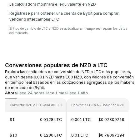
La calculadora mostrará el equivalente en NZD
Regístrese para obtener una cuenta de Bybit para comprar,
vender o intercambiar LTC
El tipo de cambio de LTC a NZD se actualiza en tiempo real según los datos
del mercado.
Conversiones populares de NZD a LTC
Explora las cantidades de conversión de NZD a LTC más populares,
que van desde 0,001 NZD hasta 100 NZD, con valores de conversión
en tiempo real basados en las cotizaciones agregadas de los makers
de mercado de Bybit.
Ahora
Hace 24 horas
Hace 1 mes
Hace 1 año
Convertir NZD a LTC
Valor de LTC
Convertir LTC a NZD
Valor de NZD
$1
0.0128 LTC
0.001 LTC
$0.07809719
$10
0.1280 LTC
0.01 LTC
$0.78097194