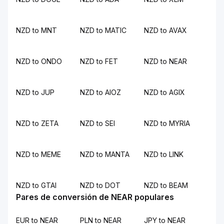
NZD to MNT
NZD to MATIC
NZD to AVAX
NZD to ONDO
NZD to FET
NZD to NEAR
NZD to JUP
NZD to AIOZ
NZD to AGIX
NZD to ZETA
NZD to SEI
NZD to MYRIA
NZD to MEME
NZD to MANTA
NZD to LINK
NZD to GTAI
NZD to DOT
NZD to BEAM
Pares de conversión de NEAR populares
EUR to NEAR
PLN to NEAR
JPY to NEAR