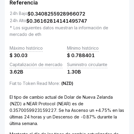
Referencia
24h Bajo
$
0.3408255928966072
24h Alto
$
0.36162814141495747
* Los siguientes datos muestran la información de
mercado de eth
Máximo histórico
Mínimo histórico
$
30.03
$
0.788401
Capitalización de mercado
Suministro circulante
3.62B
1.30B
Fiat to Token Read More
:
(NZD)
El tipo de cambio actual de Dolar de Nueva Zelanda
(NZD) a NEAR Protocol (NEAR) es de
0.3570059923159227. Se ha Ascenso un +4.75% en las
últimas 24 horas y un Descenso de -0.87% durante la
última semana.