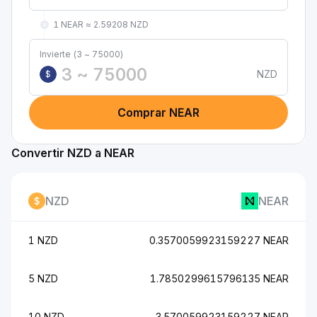
1 NEAR ≈ 2.59208 NZD
Invierte (3 ~ 75000)
NZD
$
Comprar NEAR
Convertir NZD a NEAR
NZD
NEAR
1 NZD
0.3570059923159227 NEAR
5 NZD
1.7850299615796135 NEAR
10 NZD
3.570059923159227 NEAR