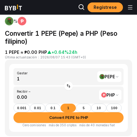
Regístrese
Inicio
PEPE to PHP
Convertir 1 PEPE (Pepe) a PHP (Peso
filipino)
1 PEPE ≈ ₱0.00 PHP
▲
+0.64%
24h
Última actualización
：
2026/08/07 15:43
(
GMT+0
)
Gastar
PEPE
Recibir ~
PHP
0.001
0.01
0.1
1
5
10
100
Convert PEPE to PHP
Cero comisiones · más de 350 criptos · más de 40 monedas fiat