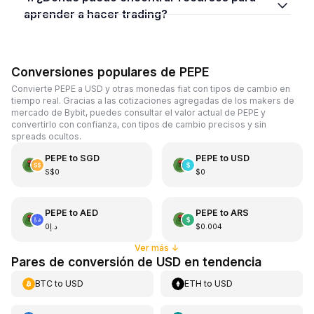
aprender a hacer trading?
Conversiones populares de PEPE
Convierte PEPE a USD y otras monedas fiat con tipos de cambio en
tiempo real. Gracias a las cotizaciones agregadas de los makers de
mercado de Bybit, puedes consultar el valor actual de PEPE y
convertirlo con confianza, con tipos de cambio precisos y sin
spreads ocultos.
PEPE
to
SGD
PEPE
to
USD
S$0
$0
PEPE
to
AED
PEPE
to
ARS
د.إ0
$0.004
Ver más
↓
Pares de conversión de USD en tendencia
BTC
to
USD
ETH
to
USD