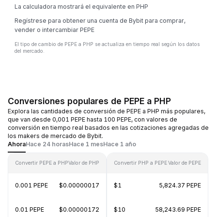
La calculadora mostrará el equivalente en PHP
Regístrese para obtener una cuenta de Bybit para comprar,
vender o intercambiar PEPE
El tipo de cambio de PEPE a PHP se actualiza en tiempo real según los datos
del mercado.
Conversiones populares de PEPE a PHP
Explora las cantidades de conversión de PEPE a PHP más populares,
que van desde 0,001 PEPE hasta 100 PEPE, con valores de
conversión en tiempo real basados en las cotizaciones agregadas de
los makers de mercado de Bybit.
Ahora
Hace 24 horas
Hace 1 mes
Hace 1 año
Convertir PEPE a PHP
Valor de PHP
Convertir PHP a PEPE
Valor de PEPE
0.001 PEPE
$0.00000017
$1
5,824.37 PEPE
0.01 PEPE
$0.00000172
$10
58,243.69 PEPE