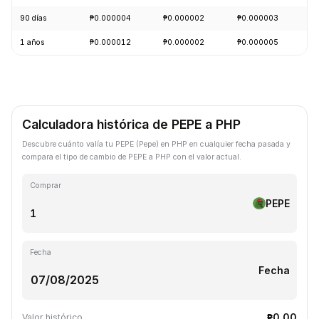
90 días
₱0.000004
₱0.000002
₱0.000003
-
1 años
₱0.000012
₱0.000002
₱0.000005
-
Calculadora histórica de PEPE a PHP
Descubre cuánto valía tu PEPE (Pepe) en PHP en cualquier fecha pasada y
compara el tipo de cambio de PEPE a PHP con el valor actual.
Comprar
PEPE
Fecha
Fecha
₱0.00
Valor histórico