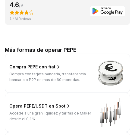
4.6
/ 5
1.4M Reviews
Más formas de operar PEPE
Compra PEPE con fiat
Compra con tarjeta bancaria, transferencia
bancaria o P2P en más de 60 monedas.
Opera PEPE/USDT en Spot
Accede a una gran liquidez y tarifas de Maker
desde el 0,1%.