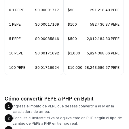
0.1 PEPE
$0.00001717
$50
291,218.43 PEPE
1 PEPE
$0.00017169
$100
582,436.87 PEPE
5 PEPE
$0.00085846
$500
2,912,184.33 PEPE
10 PEPE
$0.00171692
$1,000
5,824,368.66 PEPE
100 PEPE
$0.01716924
$10,000
58,243,686.57 PEPE
Cómo convertir PEPE a PHP en Bybit
Ingresa el monto de PEPE que deseas convertir a PHP en la
1
calculadora de arriba.
Consulta al instante el valor equivalente en PHP según el tipo de
2
cambio de PEPE a PHP en tiempo real.