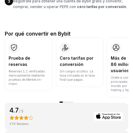
Regístrate para obtener una cuenta de Bybit gratis y convertir,
3
comprar, vender u operar PEPE con
cero tarifas por conversión
.
Por qué convertir en Bybit
Prueba de
Cero tarifas por
Más de
reservas
conversión
86 millone
usuarios
Reservas 1:1 verificadas
Sin cargos ocultos. La
mensualmente mediante
tasa cotizada es la tasa
Únete a uno de
pruebas de Merkle on-
final que pagas.
principales ex
chain.
mundo por vol
trading y liqui
4.7
/ 5
47K Reviews