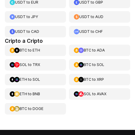
USDT
to
EUR
USDT
to
GBP
USDT
to
JPY
USDT
to
AUD
USDT
to
CAD
USDT
to
CHF
Cripto a Cripto
BTC
to
ETH
BTC
to
ADA
SOL
to
TRX
BTC
to
SOL
ETH
to
SOL
BTC
to
XRP
ETH
to
BNB
SOL
to
AVAX
BTC
to
DOGE