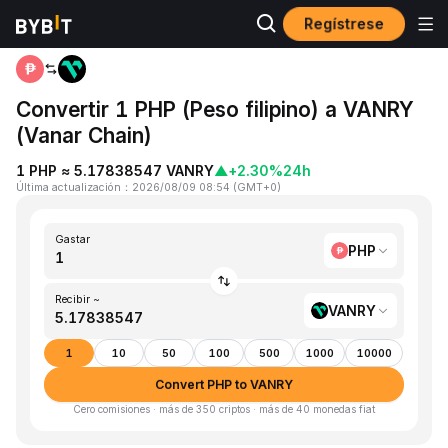
Regístrese
Inicio
PHP to VANRY
Convertir 1 PHP (Peso filipino) a VANRY
(Vanar Chain)
1 PHP ≈ 5.17838547 VANRY
▲
+2.30%
24h
Última actualización
：
2026/08/09 08:54
(
GMT+0
)
Gastar
PHP
Recibir ~
VANRY
1
10
50
100
500
1000
10000
Convert PHP to VANRY
Cero comisiones · más de 350 criptos · más de 40 monedas fiat