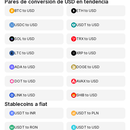
Pares de conversión de USD en tendencia
BTC
to
USD
ETH
to
USD
USDC
to
USD
USDT
to
USD
SOL
to
USD
TRX
to
USD
LTC
to
USD
XRP
to
USD
ADA
to
USD
DOGE
to
USD
DOT
to
USD
AVAX
to
USD
LINK
to
USD
SHIB
to
USD
Stablecoins a fiat
USDT
to
INR
USDT
to
PLN
USDT
to
RON
USDT
to
USD