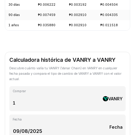
30 días
₱0.006222
₱0.003192
₱0.004504
-
90 días
₱0.007459
₱0.002910
₱0.004335
-
1 años
₱0.035880
₱0.002910
₱0.011518
-
Calculadora histórica de VANRY a VANRY
Descubre cuánto valía tu VANRY (Vanar Chain) en VANRY en cualquier
fecha pasada y compara el tipo de cambio de VANRY a VANRY con el valor
actual.
Comprar
VANRY
Fecha
Fecha