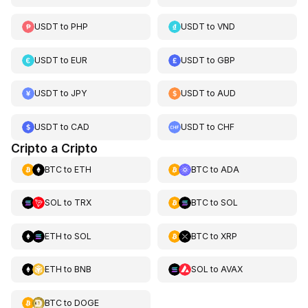
USDT
to
PHP
USDT
to
VND
USDT
to
EUR
USDT
to
GBP
USDT
to
JPY
USDT
to
AUD
USDT
to
CAD
USDT
to
CHF
Cripto a Cripto
BTC
to
ETH
BTC
to
ADA
SOL
to
TRX
BTC
to
SOL
ETH
to
SOL
BTC
to
XRP
ETH
to
BNB
SOL
to
AVAX
BTC
to
DOGE