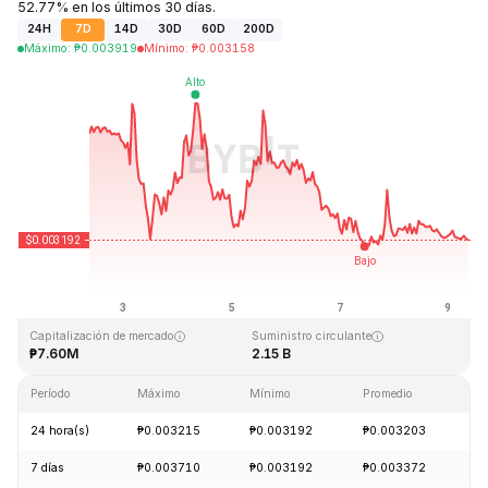
52.77% en los últimos 30 días.
24H
7D
14D
30D
60D
200D
Máximo
:
₱
0.003919
Mínimo
:
₱
0.003158
Última actualización: 2026-08-09, 08:54 GMT+0
Máximo histórico
Mínimo histórico
₱0.372326
₱0.002839
Capitalización de mercado
Suministro circulante
₱7.60M
2.15 B
Período
Máximo
Mínimo
Promedio
C
24 hora(s)
₱0.003215
₱0.003192
₱0.003203
-
7 días
₱0.003710
₱0.003192
₱0.003372
-