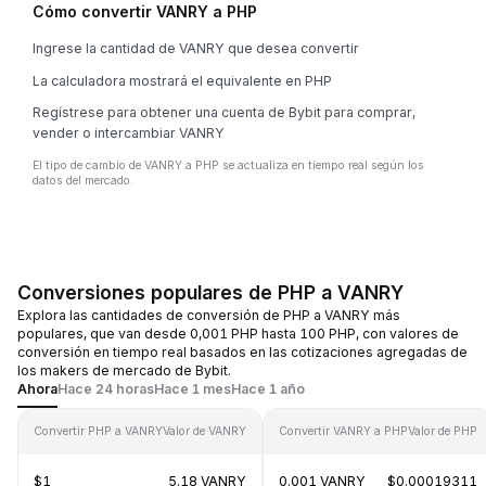
Cómo convertir VANRY a PHP
Ingrese la cantidad de VANRY que desea convertir
La calculadora mostrará el equivalente en PHP
Regístrese para obtener una cuenta de Bybit para comprar,
vender o intercambiar VANRY
El tipo de cambio de VANRY a PHP se actualiza en tiempo real según los
datos del mercado.
Conversiones populares de PHP a VANRY
Explora las cantidades de conversión de PHP a VANRY más
populares, que van desde 0,001 PHP hasta 100 PHP, con valores de
conversión en tiempo real basados en las cotizaciones agregadas de
los makers de mercado de Bybit.
Ahora
Hace 24 horas
Hace 1 mes
Hace 1 año
Convertir PHP a VANRY
Valor de VANRY
Convertir VANRY a PHP
Valor de PHP
$1
5.18 VANRY
0.001 VANRY
$0.00019311