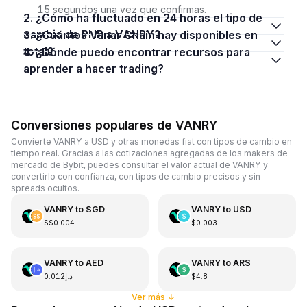
15 segundos una vez que confirmas.
2. ¿Cómo ha fluctuado en 24 horas el tipo de
cambio de PHP a VANRY?
3. ¿Cuántos Vanar Chain hay disponibles en
total?
4. ¿Dónde puedo encontrar recursos para
aprender a hacer trading?
Conversiones populares de VANRY
Convierte VANRY a USD y otras monedas fiat con tipos de cambio en
tiempo real. Gracias a las cotizaciones agregadas de los makers de
mercado de Bybit, puedes consultar el valor actual de VANRY y
convertirlo con confianza, con tipos de cambio precisos y sin
spreads ocultos.
VANRY
to
SGD
VANRY
to
USD
S$0.004
$0.003
VANRY
to
AED
VANRY
to
ARS
د.إ0.012
$4.8
Ver más
↓