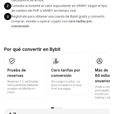
calculadora de arriba.
Consulta al instante el valor equivalente en VANRY según el tipo
2
de cambio de PHP a VANRY en tiempo real.
Regístrate para obtener una cuenta de Bybit gratis y convertir,
3
comprar, vender u operar crypto con
cero tarifas por
conversión
.
Por qué convertir en Bybit
Prueba de
Cero tarifas por
Más de
reservas
conversión
86 millone
usuarios
Reservas 1:1 verificadas
Sin cargos ocultos. La
mensualmente mediante
tasa cotizada es la tasa
Únete a uno de
pruebas de Merkle on-
final que pagas.
principales ex
chain.
mundo por vol
trading y liqui