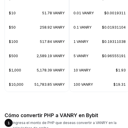
$10
51.78 VANRY
0.01 VANRY
$0.0019311
$50
258.92 VANRY
0.1 VANRY
$0.01931104
$100
517.84 VANRY
1 VANRY
$0.19311038
$500
2,589.19 VANRY
5 VANRY
$0.96555191
$1,000
5,178.39 VANRY
10 VANRY
$1.93
$10,000
51,783.85 VANRY
100 VANRY
$19.31
Cómo convertir PHP a VANRY en Bybit
Ingresa el monto de PHP que deseas convertir a VANRY en la
1