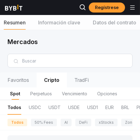
Regístrese
Resumen
Información clave
Datos del contrato
Mercados
Favoritos
Cripto
TradFi
Spot
Perpetuos
Vencimiento
Opciones
Todos
USDC
USDT
USDE
USD1
EUR
BRL
P
Todos
50% Fees
AI
DeFi
xStocks
Zona de