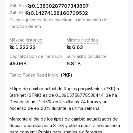
24h Bajo
₨
0.13830287707343897
24h Alto
₨
0.14274128160709532
* Los siguientes datos muestran la información de
mercado de eth
Máximo histórico
Mínimo histórico
₨
1,223.22
₨
6.63
Capitalización de mercado
Suministro circulante
49.06B
6.81B
Fiat to Token Read More
:
(PKR)
El tipo de cambio actual de Rupias paquistaníes (PKR) a
Starknet (STRK) es de 0.13915758778536444. Se ha
Descenso un -1.85% en las últimas 24 horas y un
Ascenso de +2.23% durante la última semana.
Mantente al día de los tipos de cambio actualizados de
Rupias paquistaníes a STRK y utiliza nuestra herramienta
para convertir Rupias paquistaníes a diferentes