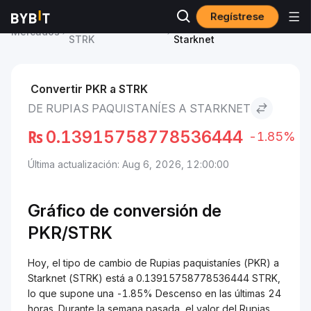
Regístrese
Precio de Starknet
Rupias paquistaníes to
Mercados
STRK
Starknet
Convertir PKR a STRK
DE RUPIAS PAQUISTANÍES A STARKNET
₨
0.13915758778536444
-1.85%
Última actualización: Aug 6, 2026, 12:00:00
Gráfico de conversión de
PKR/STRK
Hoy, el tipo de cambio de Rupias paquistaníes (PKR) a
Starknet (STRK) está a 0.13915758778536444 STRK,
lo que supone una -1.85% Descenso en las últimas 24
horas. Durante la semana pasada, el valor del Rupias