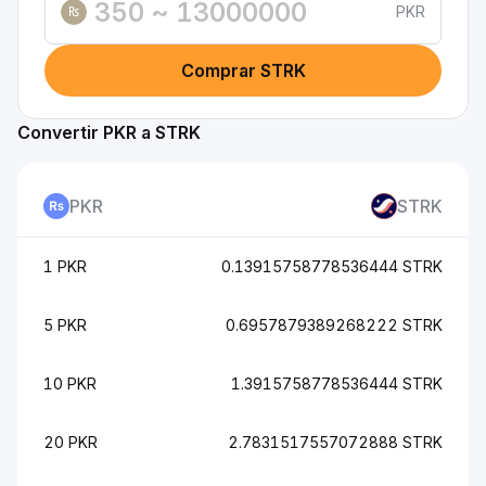
PKR
₨
Comprar STRK
Convertir PKR a STRK
PKR
STRK
1 PKR
0.13915758778536444 STRK
5 PKR
0.6957879389268222 STRK
10 PKR
1.3915758778536444 STRK
20 PKR
2.7831517557072888 STRK