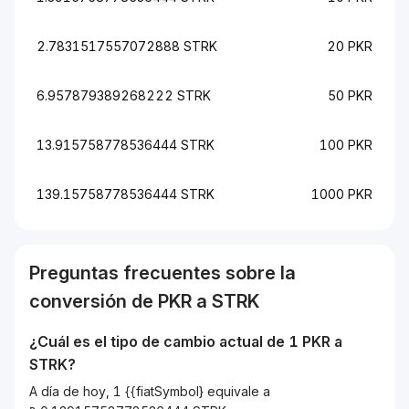
2.7831517557072888 STRK
20 PKR
6.957879389268222 STRK
50 PKR
13.915758778536444 STRK
100 PKR
139.15758778536444 STRK
1000 PKR
Preguntas frecuentes sobre la
conversión de
PKR
a
STRK
¿Cuál es el tipo de cambio actual de 1
PKR
a
STRK
?
A día de hoy, 1 {{fiatSymbol} equivale a