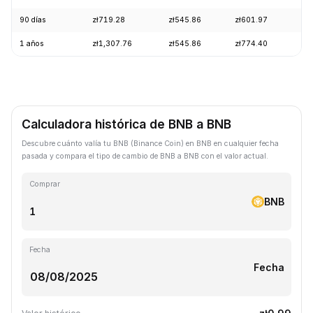
90 días
zł719.28
zł545.86
zł601.97
+1
1 años
zł1,307.76
zł545.86
zł774.40
-2
Calculadora histórica de BNB a BNB
Descubre cuánto valía tu BNB (Binance Coin) en BNB en cualquier fecha
pasada y compara el tipo de cambio de BNB a BNB con el valor actual.
Comprar
BNB
Fecha
Fecha