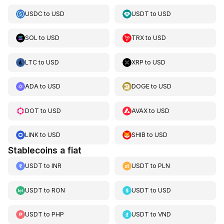
USDC
to
USD
USDT
to
USD
SOL
to
USD
TRX
to
USD
LTC
to
USD
XRP
to
USD
ADA
to
USD
DOGE
to
USD
DOT
to
USD
AVAX
to
USD
LINK
to
USD
SHIB
to
USD
Stablecoins a fiat
USDT
to
INR
USDT
to
PLN
USDT
to
RON
USDT
to
USD
USDT
to
PHP
USDT
to
VND