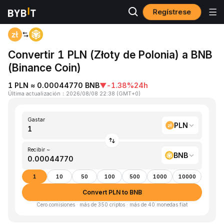
Regístrese
Inicio
PLN to BNB
Convertir 1 PLN (Złoty de Polonia) a BNB
(Binance Coin)
1 PLN ≈ 0.00044770 BNB
▼
-1.38%
24h
Última actualización
：
2026/08/08 22:38
(
GMT+0
)
Gastar
PLN
Recibir ~
BNB
1
10
50
100
500
1000
10000
Convert PLN to BNB
Cero comisiones · más de 350 criptos · más de 40 monedas fiat