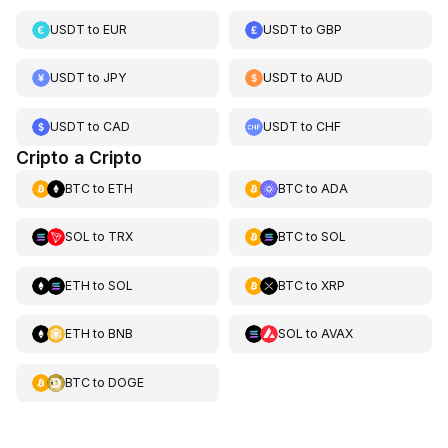
USDT
to
EUR
USDT
to
GBP
USDT
to
JPY
USDT
to
AUD
USDT
to
CAD
USDT
to
CHF
Cripto a Cripto
BTC
to
ETH
BTC
to
ADA
SOL
to
TRX
BTC
to
SOL
ETH
to
SOL
BTC
to
XRP
ETH
to
BNB
SOL
to
AVAX
BTC
to
DOGE