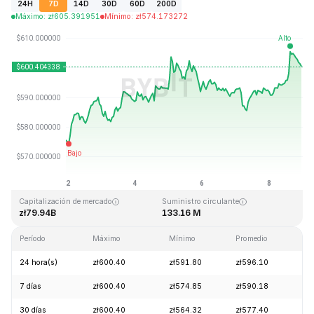
24H
7D
14D
30D
60D
200D
Máximo
:
zł
605.391951
Mínimo
:
zł
574.173272
Última actualización: 2026-08-08, 22:38 GMT+0
Máximo histórico
Mínimo histórico
zł1,369.99
zł0.039818
Capitalización de mercado
Suministro circulante
zł79.94B
133.16 M
Período
Máximo
Mínimo
Promedio
Ca
24 hora(s)
zł600.40
zł591.80
zł596.10
+1
7 días
zł600.40
zł574.85
zł590.18
+4
30 días
zł600.40
zł564.32
zł577.40
+5