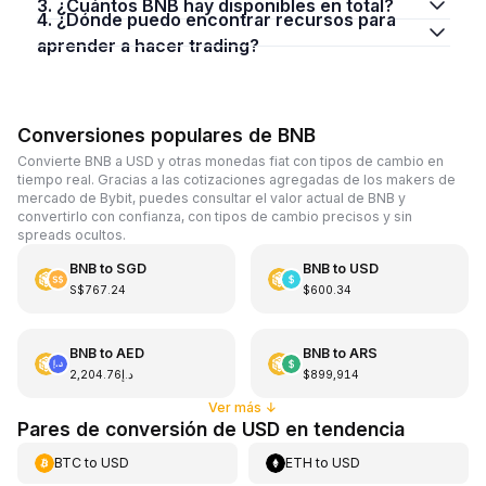
3. ¿Cuántos BNB hay disponibles en total?
4. ¿Dónde puedo encontrar recursos para
aprender a hacer trading?
Conversiones populares de BNB
Convierte BNB a USD y otras monedas fiat con tipos de cambio en
tiempo real. Gracias a las cotizaciones agregadas de los makers de
mercado de Bybit, puedes consultar el valor actual de BNB y
convertirlo con confianza, con tipos de cambio precisos y sin
spreads ocultos.
BNB
to
SGD
BNB
to
USD
S$767.24
$600.34
BNB
to
AED
BNB
to
ARS
د.إ2,204.76
$899,914
Ver más
↓
Pares de conversión de USD en tendencia
BTC
to
USD
ETH
to
USD