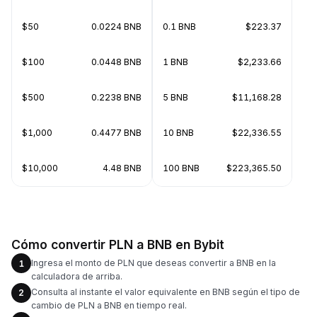
$50
0.0224 BNB
0.1 BNB
$223.37
$100
0.0448 BNB
1 BNB
$2,233.66
$500
0.2238 BNB
5 BNB
$11,168.28
$1,000
0.4477 BNB
10 BNB
$22,336.55
$10,000
4.48 BNB
100 BNB
$223,365.50
Cómo convertir PLN a BNB en Bybit
Ingresa el monto de PLN que deseas convertir a BNB en la
1
calculadora de arriba.
Consulta al instante el valor equivalente en BNB según el tipo de
2
cambio de PLN a BNB en tiempo real.