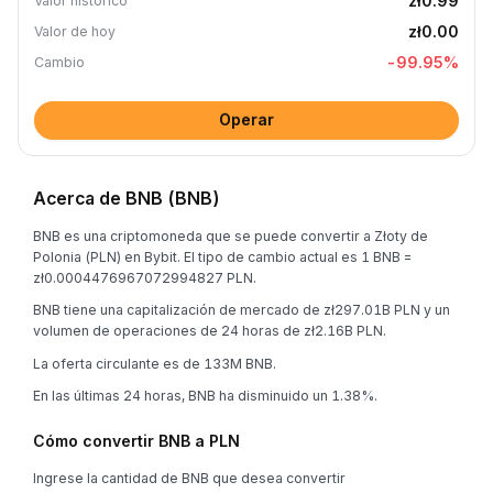
zł0.99
Valor histórico
zł0.00
Valor de hoy
-99.95
%
Cambio
Operar
Acerca de BNB (BNB)
BNB es una criptomoneda que se puede convertir a Złoty de
Polonia (PLN) en Bybit. El tipo de cambio actual es 1 BNB =
zł0.0004476967072994827 PLN.
BNB tiene una capitalización de mercado de zł297.01B PLN y un
volumen de operaciones de 24 horas de zł2.16B PLN.
La oferta circulante es de 133M BNB.
En las últimas 24 horas, BNB ha disminuido un 1.38%.
Cómo convertir BNB a PLN
Ingrese la cantidad de BNB que desea convertir