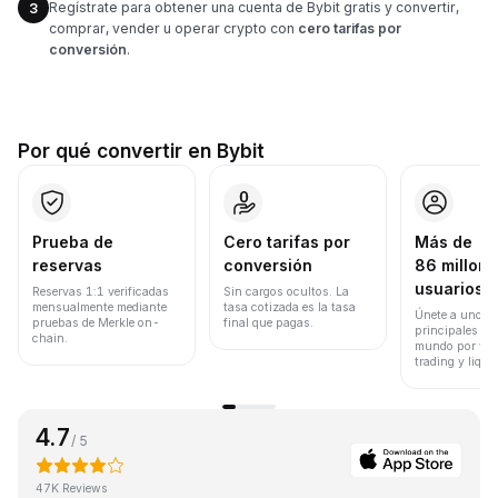
Regístrate para obtener una cuenta de Bybit gratis y convertir,
3
comprar, vender u operar crypto con
cero tarifas por
conversión
.
Por qué convertir en Bybit
Prueba de
Cero tarifas por
Más de
reservas
conversión
86 millone
usuarios
Reservas 1:1 verificadas
Sin cargos ocultos. La
mensualmente mediante
tasa cotizada es la tasa
Únete a uno de
pruebas de Merkle on-
final que pagas.
principales ex
chain.
mundo por vol
trading y liqui
4.7
/ 5
47K Reviews