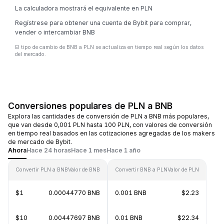
La calculadora mostrará el equivalente en PLN
Regístrese para obtener una cuenta de Bybit para comprar,
vender o intercambiar BNB
El tipo de cambio de BNB a PLN se actualiza en tiempo real según los datos
del mercado.
Conversiones populares de PLN a BNB
Explora las cantidades de conversión de PLN a BNB más populares,
que van desde 0,001 PLN hasta 100 PLN, con valores de conversión
en tiempo real basados en las cotizaciones agregadas de los makers
de mercado de Bybit.
Ahora
Hace 24 horas
Hace 1 mes
Hace 1 año
Convertir PLN a BNB
Valor de BNB
Convertir BNB a PLN
Valor de PLN
$1
0.00044770 BNB
0.001 BNB
$2.23
$10
0.00447697 BNB
0.01 BNB
$22.34