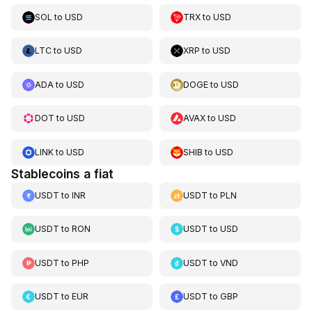
SOL
to
USD
TRX
to
USD
LTC
to
USD
XRP
to
USD
ADA
to
USD
DOGE
to
USD
DOT
to
USD
AVAX
to
USD
LINK
to
USD
SHIB
to
USD
Stablecoins a fiat
USDT
to
INR
USDT
to
PLN
USDT
to
RON
USDT
to
USD
USDT
to
PHP
USDT
to
VND
USDT
to
EUR
USDT
to
GBP