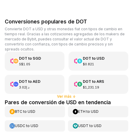
Conversiones populares de DOT
Convierte DOT a USD y otras monedas fiat con tipos de cambio en
tiempo real. Gracias a las cotizaciones agregadas de los makers de
mercado de Bybit, puedes consultar el valor actual de DOT y
convertirlo con confianza, con tipos de cambio precisos y sin
spreads ocultos.
DOT
to
SGD
DOT
to
USD
S$1.05
$0.821
DOT
to
AED
DOT
to
ARS
د.إ3.02
$1,231.19
Ver más
↓
Pares de conversión de USD en tendencia
BTC
to
USD
ETH
to
USD
USDC
to
USD
USDT
to
USD