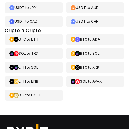
USDT
to
JPY
USDT
to
AUD
USDT
to
CAD
USDT
to
CHF
Cripto a Cripto
BTC
to
ETH
BTC
to
ADA
SOL
to
TRX
BTC
to
SOL
ETH
to
SOL
BTC
to
XRP
ETH
to
BNB
SOL
to
AVAX
BTC
to
DOGE