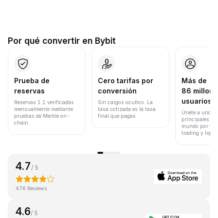
Por qué convertir en Bybit
Prueba de
Cero tarifas por
Más de
reservas
conversión
86 millone
usuarios
Reservas 1:1 verificadas
Sin cargos ocultos. La
mensualmente mediante
tasa cotizada es la tasa
Únete a uno de
pruebas de Merkle on-
final que pagas.
principales ex
chain.
mundo por vol
trading y liqui
4.7
/ 5
47K Reviews
4.6
/ 5