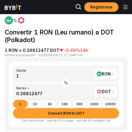
Regístrese
Inicio
RON to DOT
Convertir 1 RON (Leu rumano) a DOT
(Polkadot)
1 RON ≈ 0.26812477 DOT
▼
-0.49%
24h
Última actualización
：
2026/08/08 12:27
(
GMT+0
)
Gastar
RON
Recibir ~
DOT
1
10
50
100
500
1000
10000
Convert RON to DOT
Cero comisiones · más de 350 criptos · más de 40 monedas fiat