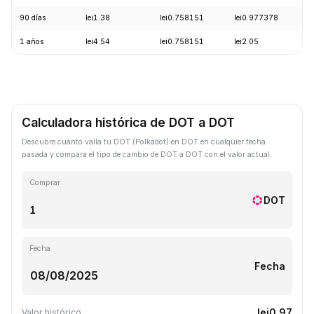
90 días
lei1.38
lei0.758151
lei0.977378
-
1 años
lei4.54
lei0.758151
lei2.05
-
Calculadora histórica de DOT a DOT
Descubre cuánto valía tu DOT (Polkadot) en DOT en cualquier fecha
pasada y compara el tipo de cambio de DOT a DOT con el valor actual.
Comprar
DOT
Fecha
Fecha
lei0.97
Valor histórico