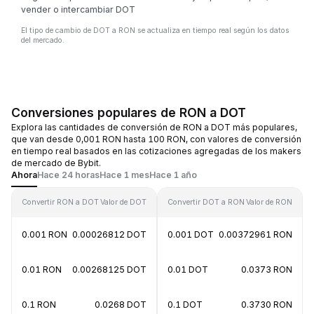
vender o intercambiar DOT
El tipo de cambio de DOT a RON se actualiza en tiempo real según los datos
del mercado.
Conversiones populares de RON a DOT
Explora las cantidades de conversión de RON a DOT más populares,
que van desde 0,001 RON hasta 100 RON, con valores de conversión
en tiempo real basados en las cotizaciones agregadas de los makers
de mercado de Bybit.
Ahora
Hace 24 horas
Hace 1 mes
Hace 1 año
Convertir RON a DOT
Valor de DOT
Convertir DOT a RON
Valor de RON
0.001 RON
0.00026812 DOT
0.001 DOT
0.00372961 RON
0.01 RON
0.00268125 DOT
0.01 DOT
0.0373 RON
0.1 RON
0.0268 DOT
0.1 DOT
0.3730 RON