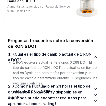
Gana con DOT
Aumenta tus tenencias con Rewards Service
y On-Chain Earn.
Preguntas frecuentes sobre la conversión
de RON a DOT
1. ¿Cuál es el tipo de cambio actual de 1 RON
a DOT?
1 RON equivale actualmente a unos 0.268 DOT. El
tipo de cambio de RON a DOT se actualiza en tiempo
real en Bybit, con cero tarifas por conversión y un
tipo de cambio garantizado durante 15 segundos una
vez que confirmas.
2. ¿Cómo ha fluctuado en 24 horas el tipo de
cambio de RON a DOT?
3. ¿Cuántos Polkadot hay disponibles en
total?
4. ¿Dónde puedo encontrar recursos para
aprender a hacer trading?