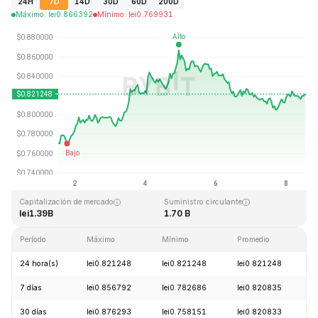
24H
7D
14D
30D
60D
200D
Máximo
:
lei
0.866392
Mínimo
:
lei
0.769931
Última actualización: 2026-08-08, 12:27 GMT+0
Máximo histórico
Mínimo histórico
lei54.98
lei0.746764
Capitalización de mercado
Suministro circulante
lei1.39B
1.70 B
Período
Máximo
Mínimo
Promedio
C
24 hora(s)
lei0.821248
lei0.821248
lei0.821248
+
7 días
lei0.856792
lei0.782686
lei0.820835
+
30 días
lei0.876293
lei0.758151
lei0.820833
-