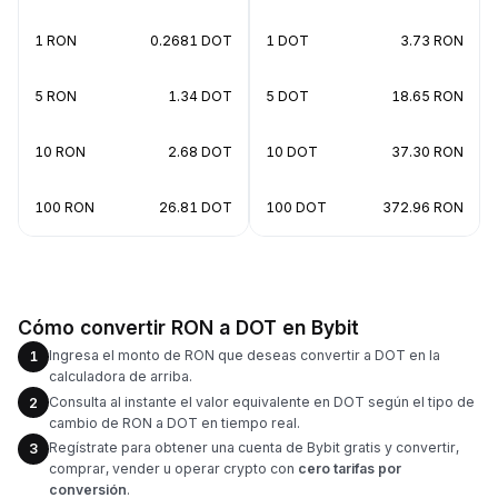
1 RON
0.2681 DOT
1 DOT
3.73 RON
5 RON
1.34 DOT
5 DOT
18.65 RON
10 RON
2.68 DOT
10 DOT
37.30 RON
100 RON
26.81 DOT
100 DOT
372.96 RON
Cómo convertir RON a DOT en Bybit
Ingresa el monto de RON que deseas convertir a DOT en la
1
calculadora de arriba.
Consulta al instante el valor equivalente en DOT según el tipo de
2
cambio de RON a DOT en tiempo real.
Regístrate para obtener una cuenta de Bybit gratis y convertir,
3
comprar, vender u operar crypto con
cero tarifas por
conversión
.