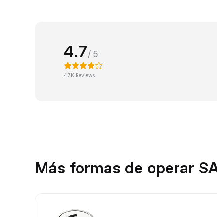
4.7
/ 5
47K Reviews
Más formas de operar S