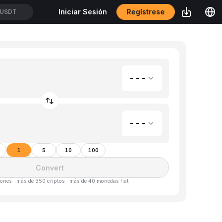
Regístrese
Iniciar Sesión
USDT
---
---
1
5
10
100
Convert
ones · más de 350 criptos · más de 40 monedas fiat