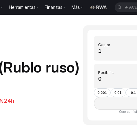
Herramientas
Finanzas
Más
🔥
ACE
Gastar
(Rublo ruso)
Recibir ~
0.001
0.01
0.1
9%
24h
Cero comisi