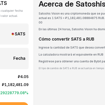
Acerca de Satoshis
ATS
 cualquier fecha
Satoshis Vision es una criptomoneda que se pue
valor actual.
actual es 1 SATS = ₽1,182,481.08884875 RUB.
0
0
En las últimas 24 horas, Satoshis Vision ha dis
SATS
Cómo convertir SATS a RUB
Ingrese la cantidad de SATS que desea convert
La calculadora mostrará el equivalente en RUB
Fecha
Regístrese para obtener una cuenta de Bybit p
El tipo de cambio de SATS a RUB se actualiza en tiempo 
₽4.05
₽1,182,481.09
+
29228779.08
%