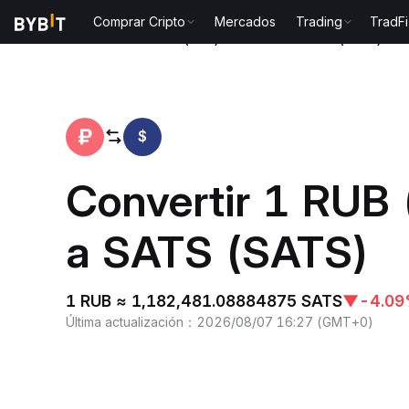
Comprar Cripto
Mercados
Trading
TradFi
Inicio
Rublo ruso(RUB) to Satoshis Vision(SATS)
$
Convertir 1 RUB 
a SATS (SATS)
1 RUB ≈ 1,182,481.08884875 SATS
▼
-4.0
Última actualización
：
2026/08/07 16:27
(
GMT+0
)