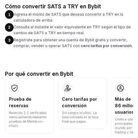
Cómo convertir SATS a TRY en Bybit
Ingresa el monto de SATS que deseas convertir a TRY en la
1
calculadora de arriba.
Consulta al instante el valor equivalente en TRY según el tipo de
2
cambio de SATS a TRY en tiempo real.
Regístrate para obtener una cuenta de Bybit gratis y convertir,
3
comprar, vender u operar SATS con
cero tarifas por conversión
.
Por qué convertir en Bybit
Prueba de
Cero tarifas por
Más de
reservas
conversión
86 millone
usuarios
Reservas 1:1 verificadas
Sin cargos ocultos. La
mensualmente mediante
tasa cotizada es la tasa
Únete a uno de
pruebas de Merkle on-
final que pagas.
principales ex
chain.
mundo por vol
trading y liqui