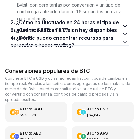
Bybit, con cero tarifas por conversión y un tipo de
cambio garantizado durante 15 segundos una vez
que confirmas.
2. ¿Cómo ha fluctuado en 24 horas el tipo de
cambio de SATS a TRY?
3. ¿Cuántos Satoshis Vision hay disponibles
en total?
4. ¿Dónde puedo encontrar recursos para
aprender a hacer trading?
Conversiones populares de BTC
Convierte BTC a USD y otras monedas fiat con tipos de cambio en
tiempo real. Gracias a las cotizaciones agregadas de los makers de
mercado de Bybit, puedes consultar el valor actual de BTC y
convertirlo con confianza, con tipos de cambio precisos y sin
spreads ocultos.
BTC
to
SGD
BTC
to
USD
S$83,078
$64,842
BTC
to
AED
BTC
to
ARS