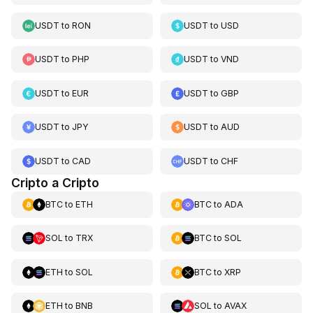
USDT
to
RON
USDT
to
USD
USDT
to
PHP
USDT
to
VND
USDT
to
EUR
USDT
to
GBP
USDT
to
JPY
USDT
to
AUD
USDT
to
CAD
USDT
to
CHF
Cripto a Cripto
BTC
to
ETH
BTC
to
ADA
SOL
to
TRX
BTC
to
SOL
ETH
to
SOL
BTC
to
XRP
ETH
to
BNB
SOL
to
AVAX