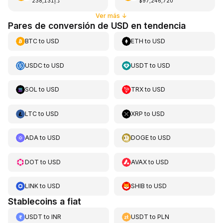
د.إ238,131
$97,246,720
Ver más
↓
Pares de conversión de USD en tendencia
BTC
to
USD
ETH
to
USD
USDC
to
USD
USDT
to
USD
SOL
to
USD
TRX
to
USD
LTC
to
USD
XRP
to
USD
ADA
to
USD
DOGE
to
USD
DOT
to
USD
AVAX
to
USD
LINK
to
USD
SHIB
to
USD
Stablecoins a fiat
USDT
to
INR
USDT
to
PLN