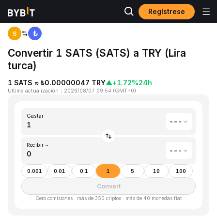
Regístrese
Inicio
Satoshis Vision(SATS) to Lira turca(TRY)
S
Convertir 1 SATS (SATS) a TRY (Lira
turca)
1 SATS ≈ ₺0.00000047 TRY
▲
+1.72%
24h
Última actualización
：
2026/08/07 09:54
(
GMT+0
)
Gastar
---
Recibir ~
---
0.001
0.01
0.1
1
5
10
100
Convert
Cero comisiones · más de 350 criptos · más de 40 monedas fiat