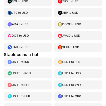
SOL
to
USD
TRX
to
USD
LTC
to
USD
XRP
to
USD
ADA
to
USD
DOGE
to
USD
DOT
to
USD
AVAX
to
USD
LINK
to
USD
SHIB
to
USD
Stablecoins a fiat
USDT
to
INR
USDT
to
PLN
USDT
to
RON
USDT
to
USD
USDT
to
PHP
USDT
to
VND
USDT
to
EUR
USDT
to
GBP