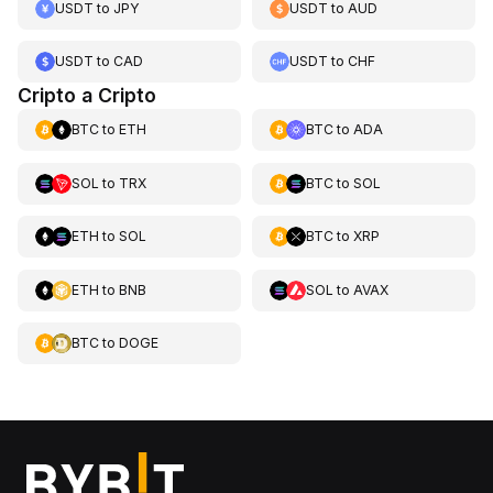
USDT
to
JPY
USDT
to
AUD
USDT
to
CAD
USDT
to
CHF
Cripto a Cripto
BTC
to
ETH
BTC
to
ADA
SOL
to
TRX
BTC
to
SOL
ETH
to
SOL
BTC
to
XRP
ETH
to
BNB
SOL
to
AVAX
BTC
to
DOGE