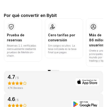
Por qué convertir en Bybit
Prueba de
Cero tarifas por
Más de
reservas
conversión
86 millone
usuarios
Reservas 1:1 verificadas
Sin cargos ocultos. La
mensualmente mediante
tasa cotizada es la tasa
Únete a uno de
pruebas de Merkle on-
final que pagas.
principales ex
chain.
mundo por vol
trading y liqui
4.7
/ 5
47K Reviews
4.6
/ 5