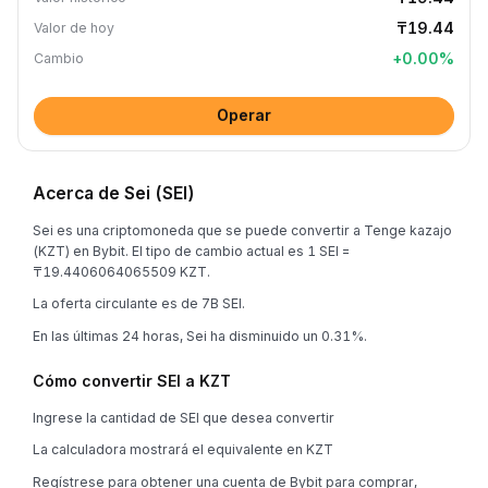
₸19.44
Valor de hoy
+
0.00
%
Cambio
Operar
Acerca de Sei (SEI)
Sei es una criptomoneda que se puede convertir a Tenge kazajo
(KZT) en Bybit. El tipo de cambio actual es 1 SEI =
₸19.4406064065509 KZT.
La oferta circulante es de 7B SEI.
En las últimas 24 horas, Sei ha disminuido un 0.31%.
Cómo convertir SEI a KZT
Ingrese la cantidad de SEI que desea convertir
La calculadora mostrará el equivalente en KZT
Regístrese para obtener una cuenta de Bybit para comprar,