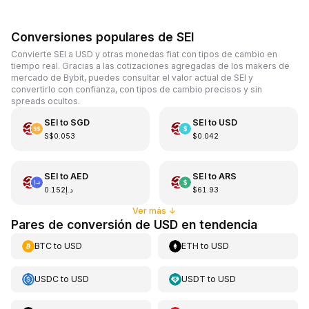
Conversiones populares de SEI
Convierte SEI a USD y otras monedas fiat con tipos de cambio en
tiempo real. Gracias a las cotizaciones agregadas de los makers de
mercado de Bybit, puedes consultar el valor actual de SEI y
convertirlo con confianza, con tipos de cambio precisos y sin
spreads ocultos.
SEI
to
SGD
SEI
to
USD
S$0.053
$0.042
SEI
to
AED
SEI
to
ARS
د.إ0.152
$61.93
Ver más
↓
Pares de conversión de USD en tendencia
BTC
to
USD
ETH
to
USD
USDC
to
USD
USDT
to
USD