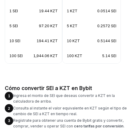
1 SEI
19.44 KZT
1 KZT
0.0514 SEI
5 SEI
97.20 KZT
5 KZT
0.2572 SEI
10 SEI
194.41 KZT
10 KZT
0.5144 SEI
100 SEI
1,944.06 KZT
100 KZT
5.14 SEI
Cómo convertir SEI a KZT en Bybit
Ingresa el monto de SEI que deseas convertir a KZT en la
1
calculadora de arriba.
Consulta al instante el valor equivalente en KZT según el tipo de
2
cambio de SEI a KZT en tiempo real.
Regístrate para obtener una cuenta de Bybit gratis y convertir,
3
comprar, vender u operar SEI con
cero tarifas por conversión
.