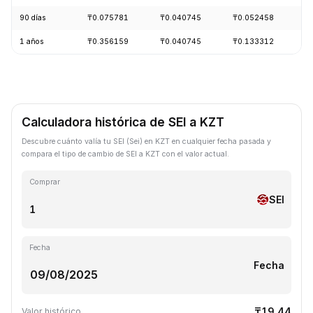
90 días
₸0.075781
₸0.040745
₸0.052458
-
1 años
₸0.356159
₸0.040745
₸0.133312
-
Calculadora histórica de SEI a KZT
Descubre cuánto valía tu SEI (Sei) en KZT en cualquier fecha pasada y
compara el tipo de cambio de SEI a KZT con el valor actual.
Comprar
SEI
Fecha
Fecha
₸19.44
Valor histórico