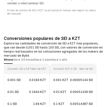
vender o intercambiar SEI
El tipo de cambio de SEI a KZT se actualiza en tiempo real según los datos
del mercado.
Conversiones populares de SEI a KZT
Explora las cantidades de conversión de SEI a KZT más populares,
que van desde 0,001 SEI hasta 100 SEI, con valores de conversión en
tiempo real basados en las cotizaciones agregadas de los makers de
mercado de Bybit.
Ahora
Hace 24 horas
Hace 1 mes
Hace 1 año
Convertir SEI a KZT
Valor de KZT
Convertir KZT a SEI
Valor de SEI
0.001 SEI
0.0194 KZT
0.001 KZT
0.00005144 SEI
0.01 SEI
0.1944 KZT
0.01 KZT
0.00051439 SEI
0.1 SEI
1.94 KZT
0.1 KZT
0.00514387 SEI