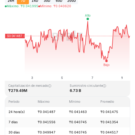
24H
7D
14D
30D
60D
200D
Máximo
:
₸
0.041995
Mínimo
:
₸
0.040620
Última actualización: 2026-08-09, 11:58 GMT+0
Máximo histórico
Mínimo histórico
₸1.14
₸0.040542
Capitalización de mercado
Suministro circulante
₸279.49M
6.73 B
Período
Máximo
Mínimo
Promedio
C
24 hora(s)
₸0.041487
₸0.041463
₸0.041475
-
7 días
₸0.041556
₸0.040745
₸0.041354
+
30 días
₸0.049947
₸0.040745
₸0.044517
-