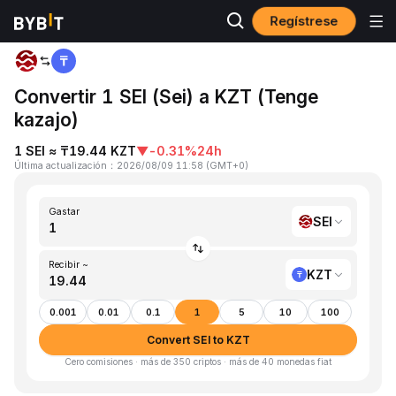
Regístrese
Inicio
SEI to KZT
Convertir 1 SEI (Sei) a KZT (Tenge
kazajo)
1 SEI ≈ ₸19.44 KZT
▼
-0.31%
24h
Última actualización
：
2026/08/09 11:58
(
GMT+0
)
Gastar
SEI
Recibir ~
KZT
0.001
0.01
0.1
1
5
10
100
Convert SEI to KZT
Cero comisiones · más de 350 criptos · más de 40 monedas fiat