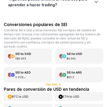
aprender a hacer trading?
Conversiones populares de SEI
Convierte SEI a USD y otras monedas fiat con tipos de cambio en
tiempo real. Gracias a las cotizaciones agregadas de los makers de
mercado de Bybit, puedes consultar el valor actual de SEI y
convertirlo con confianza, con tipos de cambio precisos y sin
spreads ocultos.
SEI
to
SGD
SEI
to
USD
S$0.053
$0.042
SEI
to
AED
SEI
to
ARS
د.إ0.153
$62.2
Ver más
↓
Pares de conversión de USD en tendencia
BTC
to
USD
ETH
to
USD