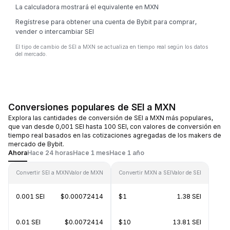
La calculadora mostrará el equivalente en MXN
Regístrese para obtener una cuenta de Bybit para comprar,
vender o intercambiar SEI
El tipo de cambio de SEI a MXN se actualiza en tiempo real según los datos
del mercado.
Conversiones populares de SEI a MXN
Explora las cantidades de conversión de SEI a MXN más populares,
que van desde 0,001 SEI hasta 100 SEI, con valores de conversión en
tiempo real basados en las cotizaciones agregadas de los makers de
mercado de Bybit.
Ahora
Hace 24 horas
Hace 1 mes
Hace 1 año
Convertir SEI a MXN
Valor de MXN
Convertir MXN a SEI
Valor de SEI
0.001 SEI
$0.00072414
$1
1.38 SEI
0.01 SEI
$0.0072414
$10
13.81 SEI