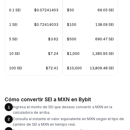
0.1 SEI
$0.07241403
$50
69.05 SEI
1 SEI
$0.72414033
$100
138.09 SEI
5 SEI
$3.62
$500
690.47 SEI
10 SEI
$7.24
$1,000
1,380.95 SEI
100 SEI
$72.41
$10,000
13,809.48 SEI
Cómo convertir SEI a MXN en Bybit
Ingresa el monto de SEI que deseas convertir a MXN en la
1
calculadora de arriba.
Consulta al instante el valor equivalente en MXN según el tipo de
2
cambio de SEI a MXN en tiempo real.