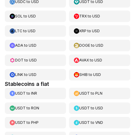
USDC
to
USD
USDT
to
USD
SOL
to
USD
TRX
to
USD
LTC
to
USD
XRP
to
USD
ADA
to
USD
DOGE
to
USD
DOT
to
USD
AVAX
to
USD
LINK
to
USD
SHIB
to
USD
Stablecoins a fiat
USDT
to
INR
USDT
to
PLN
USDT
to
RON
USDT
to
USD
USDT
to
PHP
USDT
to
VND