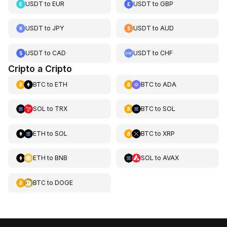
USDT
to
EUR
USDT
to
GBP
USDT
to
JPY
USDT
to
AUD
USDT
to
CAD
USDT
to
CHF
Cripto a Cripto
BTC
to
ETH
BTC
to
ADA
SOL
to
TRX
BTC
to
SOL
ETH
to
SOL
BTC
to
XRP
ETH
to
BNB
SOL
to
AVAX
BTC
to
DOGE