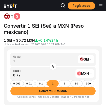
Regístrese
Inicio
SEI to MXN
Convertir 1 SEI (Sei) a MXN (Peso
mexicano)
1 SEI ≈ $0.72 MXN
▲
+0.14%
24h
Última actualización
：
2026/08/09 13:21
(
GMT+0
)
Gastar
SEI
Recibir ~
MXN
0.001
0.01
0.1
1
5
10
100
Convert SEI to MXN
Cero comisiones · más de 350 criptos · más de 40 monedas fiat