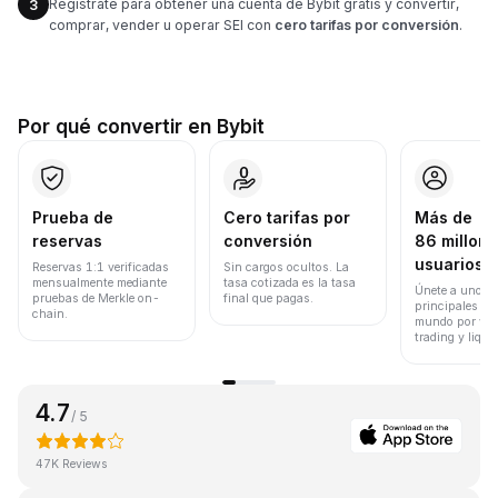
Regístrate para obtener una cuenta de Bybit gratis y convertir,
3
comprar, vender u operar SEI con
cero tarifas por conversión
.
Por qué convertir en Bybit
Prueba de
Cero tarifas por
Más de
reservas
conversión
86 millone
usuarios
Reservas 1:1 verificadas
Sin cargos ocultos. La
mensualmente mediante
tasa cotizada es la tasa
Únete a uno de
pruebas de Merkle on-
final que pagas.
principales ex
chain.
mundo por vol
trading y liqui
4.7
/ 5
47K Reviews