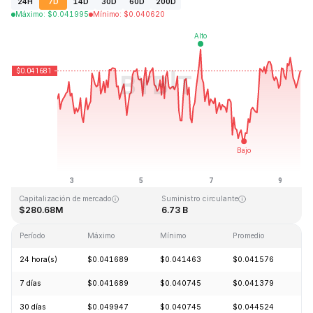
24H
7D
14D
30D
60D
200D
Máximo
:
$
0.041995
Mínimo
:
$
0.040620
Última actualización: 2026-08-09, 13:21 GMT+0
Máximo histórico
Mínimo histórico
$1.14
$0.040542
Capitalización de mercado
Suministro circulante
$280.68M
6.73 B
Período
Máximo
Mínimo
Promedio
C
24 hora(s)
$0.041689
$0.041463
$0.041576
-
7 días
$0.041689
$0.040745
$0.041379
+
30 días
$0.049947
$0.040745
$0.044524
-