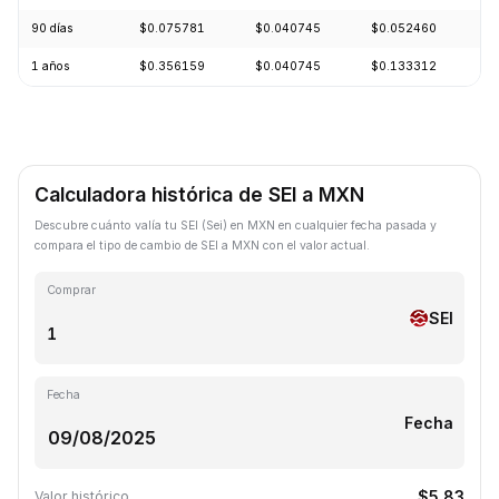
90 días
$0.075781
$0.040745
$0.052460
-
1 años
$0.356159
$0.040745
$0.133312
-
Calculadora histórica de SEI a MXN
Descubre cuánto valía tu SEI (Sei) en MXN en cualquier fecha pasada y
compara el tipo de cambio de SEI a MXN con el valor actual.
Comprar
SEI
Fecha
Fecha
$5.83
Valor histórico